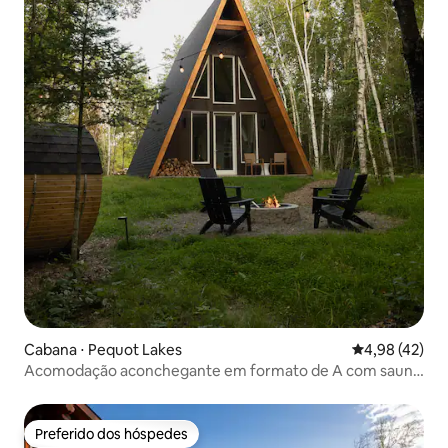
Cabana ⋅ Pequot Lakes
4,98 de uma a
4,98 (42)
Acomodação aconchegante em formato de A com sauna
e lareira interna
Preferido dos hóspedes
Preferido dos hóspedes