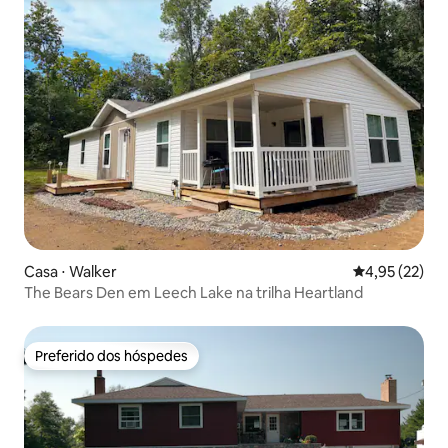
Casa ⋅ Walker
4,95 de uma a
4,95 (22)
The Bears Den em Leech Lake na trilha Heartland
Preferido dos hóspedes
Preferido dos hóspedes