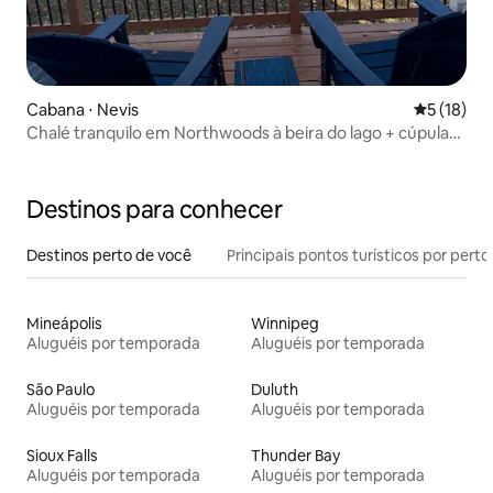
Cabana ⋅ Nevis
5 de uma a
5 (18)
Chalé tranquilo em Northwoods à beira do lago + cúpula
de glamping
Destinos para conhecer
Destinos perto de você
Principais pontos turísticos por perto
Mineápolis
Winnipeg
Aluguéis por temporada
Aluguéis por temporada
São Paulo
Duluth
Aluguéis por temporada
Aluguéis por temporada
Sioux Falls
Thunder Bay
Aluguéis por temporada
Aluguéis por temporada