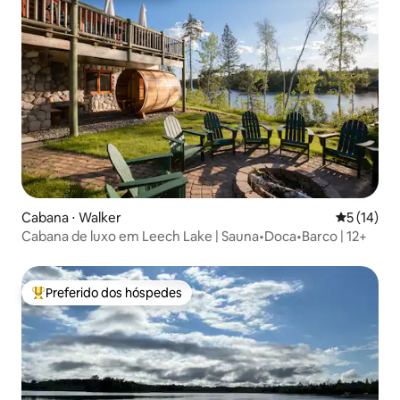
Cabana ⋅ Walker
5 de uma a
5 (14)
Cabana de luxo em Leech Lake | Sauna•Doca•Barco | 12+
Preferido dos hóspedes
Entre os melhores preferidos dos hóspedes