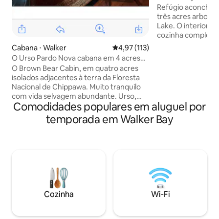
Refúgio aconcheg
três acres arbori
Lake. O interior e
cozinha completa e
acomoda conforta
Cabana ⋅ Walker
4,97 de uma avaliação média de 
4,97 (113)
com duas camas qu
O Urso Pardo Nova cabana em 4 acres
de grandes dimens
isolados
O Brown Bear Cabin, em quatro acres
de cedro, lareira a
isolados adjacentes à terra da Floresta
expansivos para a
Nacional de Chippawa. Muito tranquilo
ar livre. A menos 
com vida selvagem abundante. Urso,
carro do centro d
Comodidades populares em aluguel por
veado, águias, corujas e muitos outros
minutos de trilha
visitam a propriedade em seu cenário
temporada em Walker Bay
ciclismo, esqui, p
natural original. Este proprietário
barco.Fuja do baru
construiu uma casa com interior de
solidão da Florest
pinho natural da Noruega com uma
Chippewa.
decoração que traz o exterior para
dentro. Muito tranquilo, com amplo
estacionamento e a poucos minutos de
trilhas de ciclismo/caminhadas, marinas,
cassino, restaurantes e postos de
Cozinha
Wi-Fi
gasolina. 8 minutos para o centro de
Walker, 10 milhas para Hackensack.