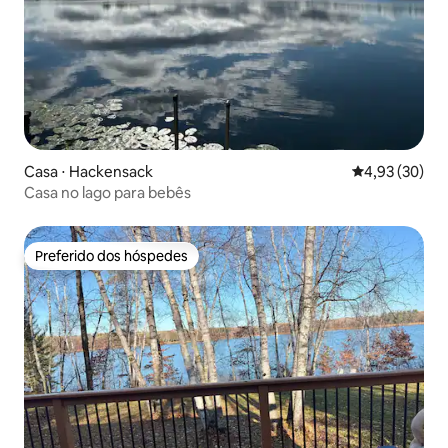
Casa ⋅ Hackensack
4,93 de uma a
4,93 (30)
Casa no lago para bebês
Preferido dos hóspedes
Preferido dos hóspedes