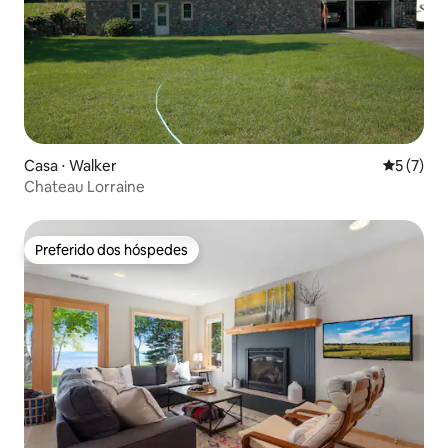
Casa ⋅ Walker
5 de uma 
5 (7)
Chateau Lorraine
Preferido dos hóspedes
Preferido dos hóspedes