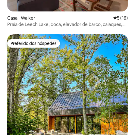
Casa ⋅ Walker
5 de uma a
5 (16)
Praia de Leech Lake, doca, elevador de barco, caiaques,
fogueira
Preferido dos hóspedes
Preferido dos hóspedes