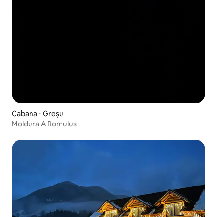
Cabana ⋅ Greșu
Moldura A Romulus