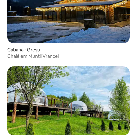
Cabana ⋅ Greșu
Chalé em Muntii Vrancei