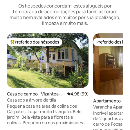
Os hóspedes concordam: estes aluguéis por
temporada de acomodações para famílias foram
muito bem avaliados em muitos por sua localização,
limpeza e muito mais.
Preferido dos hóspedes
Preferido dos hó
Entre os melhores preferidos dos hóspedes
Preferido dos hó
Casa de campo ⋅ Vizantea-Li
4,98 de uma avaliação média de
4,98 (99)
vezi
Casa sob a árvore de tília
Apartamento ⋅ C
Pequena casa na área da colina dos
a
Varancha Apartm
Cárpatos. Lugar muito tranquilo. Belo
Incrível apartam
jardim. Bela vista para a floresta e
de 2 quartos a ap
colinas. Pequeno rio nas proximidades.
carro de Focșani! Bem-vindo ao nosso
Lugar para crianças no quintal com
pequeno ninho, q