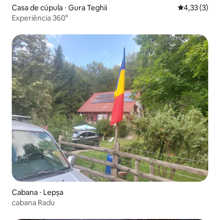
Casa de cúpula ⋅ Gura Teghii
4,33 de uma 
4,33 (3)
Experiência 360°
Cabana ⋅ Lepșa
cabana Radu