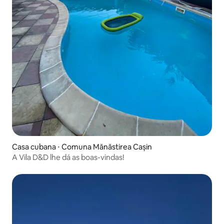
Casa cubana ⋅ Comuna Mănăstirea Cașin
A Vila D&D lhe dá as boas-vindas!