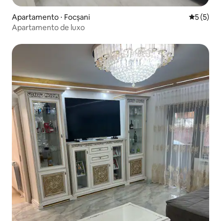
Apartamento ⋅ Focșani
5 de uma 
5 (5)
Apartamento de luxo