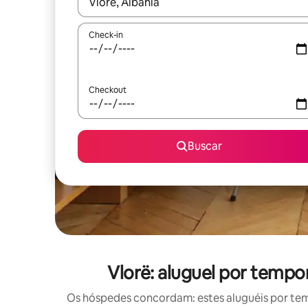
Quando os resultados estiverem disponíveis, expl
Check-in
Checkout
Buscar
Vlorë: aluguel por temp
Os hóspedes concordam: estes aluguéis por te