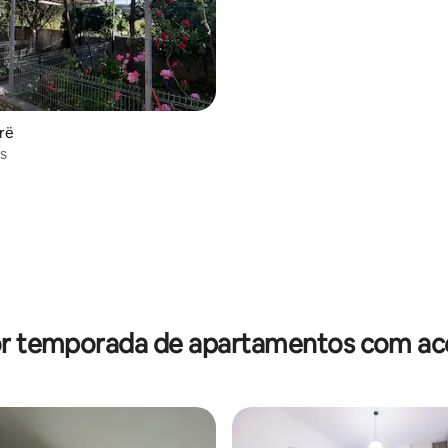
orë
s
média de 5, 15 avaliações
or temporada de apartamentos com ace