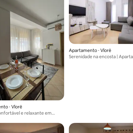
Apartamento ⋅ Vlorë
Serenidade na encosta | Apar
familiar moderno 1+1
to ⋅ Vlorë
onfortável e relaxante em