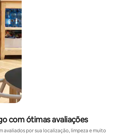
 deslizando o dedo na tela.
go com ótimas avaliações
valiados por sua localização, limpeza e muito