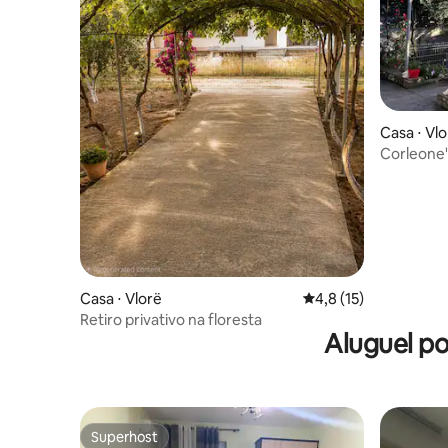
Casa ⋅ Vl
Corleone'
Casa ⋅ Vlorë
4,8 de uma avaliação 
4,8 (15)
Retiro privativo na floresta
Aluguel p
Superhost
Superhost