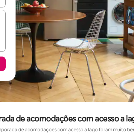
ore-os usando as seta para cima e para baixo do teclado ou tocando e
orada de acomodações com acesso a la
mporada de acomodações com acesso a lago foram muito bem a