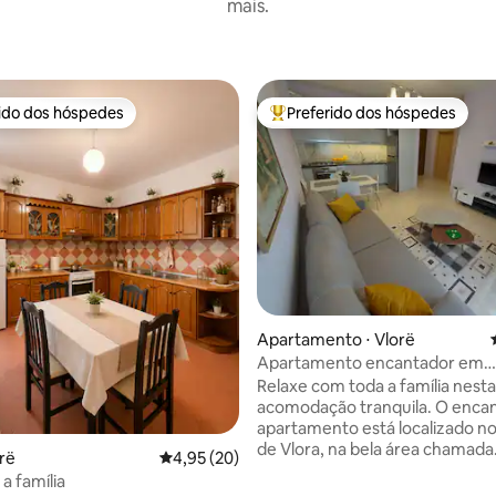
mais.
rido dos hóspedes
Preferido dos hóspedes
 melhores preferidos dos hóspedes
Entre os melhores preferidos d
Apartamento ⋅ Vlorë
Apartamento encantador em
LungoMare Vlore-ELAD
Relaxe com toda a família nesta
acomodação tranquila. O enca
média de 5, 15 avaliações
apartamento está localizado n
de Vlora, na bela área chamada
orë
4,95 de uma avaliação média de 5, 20 avalia
4,95 (20)
"Lungomare." A posição bem lo
 a família
fica a apenas 100 m da praia e 