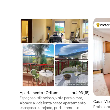
Prefe
Entre os
Apartamento ⋅ Orikum
4,93 de uma avaliação 
4,93 (15)
Espaçoso, silencioso, vista para o mar,
Casa ⋅ Vl
varanda, wi-fi rápido, AC
Abrace a vida lenta neste apartamento
Praia para
espaçoso e arejado, perfeitamente