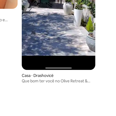
o e
Casa ⋅ Drashovicë
Que bom ter você no Olive Retreat &
Rooms