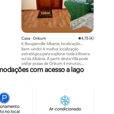
erias,
nico
odo o
do com
lios
urta ou
 gratuito
o que você
Casa ⋅ Orikum
4,75 de uma avaliaçã
4,75 (4)
K Bougainville Albania, localização
estratégica
Bem-vindo! A melhor localização
estratégica para explorar toda a Riviera
sul da Albânia. A partir desta Villa pode
visitar praias de Orikum 4 minutos,
omodações com acesso a lago
Radhimë 13 minutos, Vlorë 20 minutos,
Palasë 25 minutos do túnel, Himarë 35
minutos, Borsh 45 minutos e Sarandë 1
hora de carro. Na minha vila você tem
acesso gratuito ao estacionamento para
3 carros. Além disso, você tem uma
cozinha dedicada a você aqui e todos os
outros móveis da casa. Além disso, eu
ionamento
posso ajudá-lo para guias albaneses.
Ar-condicionado
to no local
Você pode aproveitar!