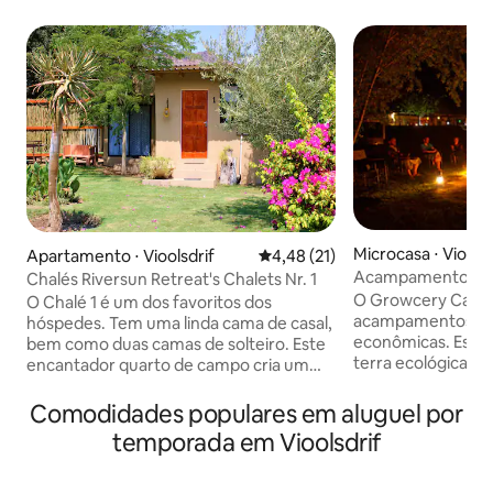
Microcasa ⋅ Vioolsd
Apartamento ⋅ Vioolsdrif
4,48 de uma avaliação média de
4,48 (21)
Acampamento e 
Chalés Riversun Retreat's Chalets Nr. 1
Growcery Camp Vi
O Growcery Camp
O Chalé 1 é um dos favoritos dos
acampamentos e
hóspedes. Tem uma linda cama de casal,
econômicas. Esta
bem como duas camas de solteiro. Este
terra ecológica à
encantador quarto de campo cria um
River, perto do Ri
ambiente relaxante que é perfeito para
ambiente natural 
alguns R&R. O quarto combina uma
Comodidades populares em aluguel por
montanha e o dese
decoração pitoresca com todas as
temporada em Vioolsdrif
e especiarias com
comodidades modernas, como Internet
ótimos chuveiros. Se você procura luxo
de alta velocidade, geladeira, TV de tela
econômico, você es
plana e secador de cabelo. Tem uma