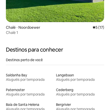
Chalé ⋅ Noordoewer
5 de uma a
5 (17)
Chalé 1
Destinos para conhecer
Destinos perto de você
Saldanha Bay
Langebaan
Aluguéis por temporada
Aluguéis por temporada
Paternoster
Cederberg
Aluguéis por temporada
Aluguéis por temporada
Baía de Santa Helena
Bergrivier
Aluguéis por temporada
Aluguéis por temporada