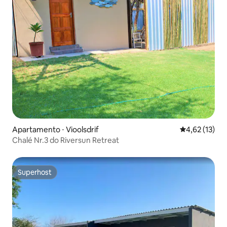
Apartamento ⋅ Vioolsdrif
4,62 de uma a
4,62 (13)
Chalé Nr.3 do Riversun Retreat
Superhost
Superhost