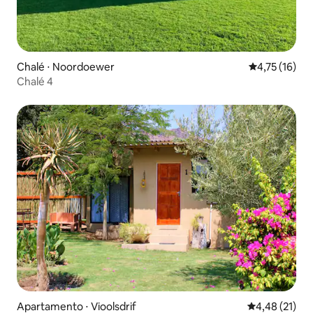
Chalé ⋅ Noordoewer
4,75 de uma a
4,75 (16)
Chalé 4
Apartamento ⋅ Vioolsdrif
4,48 de uma a
4,48 (21)