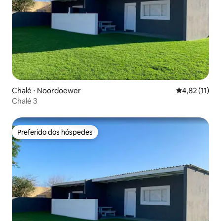
Chalé ⋅ Noordoewer
4,82 de uma a
4,82 (11)
Chalé 3
Preferido dos hóspedes
Preferido dos hóspedes