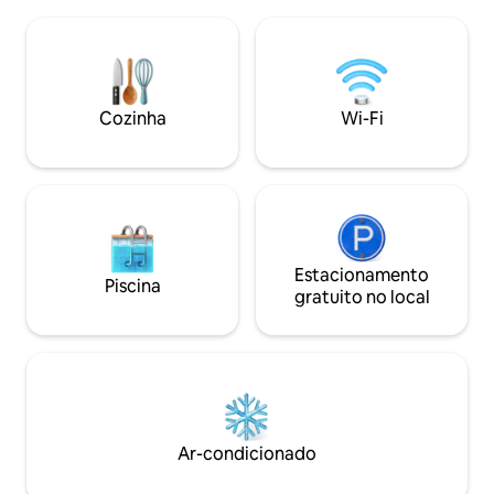
espaço perfeito de 
cozinha aconchegante. Este chalé tem
cama confortável,
um banheiro separado, onde você pode
estrelas, vistas par
relaxar totalmente e aproveitar suas
montanha, jardins
férias. Você acorda com uma vista
reciclagem e upc
fabulosa das montanhas imponentes e
Cozinha
Wi-Fi
partir de R 175 p.p
do rio Orange.
Estacionamento
Piscina
gratuito no local
Ar-condicionado