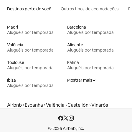
Destinos perto de você
Outros tipos de acomodações
Pr
Madri
Barcelona
Aluguéis por temporada
Aluguéis por temporada
Valência
Alicante
Aluguéis por temporada
Aluguéis por temporada
Toulouse
Palma
Aluguéis por temporada
Aluguéis por temporada
Ibiza
Mostrar mais
Aluguéis por temporada
Airbnb
Espanha
Valência
Castellón
Vinaròs
© 2026 Airbnb, Inc.