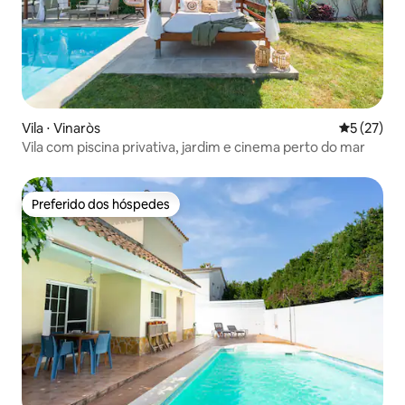
Vila ⋅ Vinaròs
5 de uma a
5 (27)
Vila com piscina privativa, jardim e cinema perto do mar
Preferido dos hóspedes
Preferido dos hóspedes