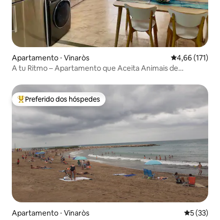
Apartamento ⋅ Vinaròs
4,66 de uma av
4,66 (171)
A tu Ritmo – Apartamento que Aceita Animais de
Estimação em Vinaròs
Preferido dos hóspedes
Entre os melhores preferidos dos hóspedes
Apartamento ⋅ Vinaròs
5 de uma a
5 (33)