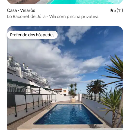
Casa ⋅ Vinaròs
5 de uma a
5 (11)
Lo Raconet de Júlia - Vila com piscina privativa.
Preferido dos hóspedes
Preferido dos hóspedes