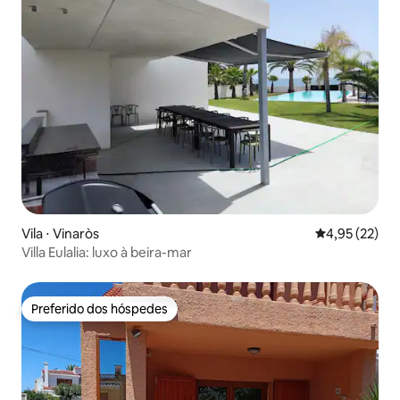
Vila ⋅ Vinaròs
4,95 de uma a
4,95 (22)
Villa Eulalia: luxo à beira-mar
Preferido dos hóspedes
Preferido dos hóspedes