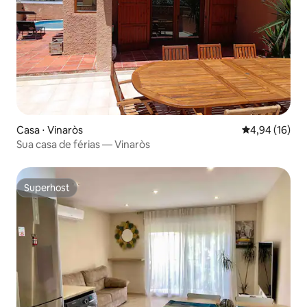
Casa ⋅ Vinaròs
4,94 de uma a
4,94 (16)
Sua casa de férias — Vinaròs
Superhost
Superhost