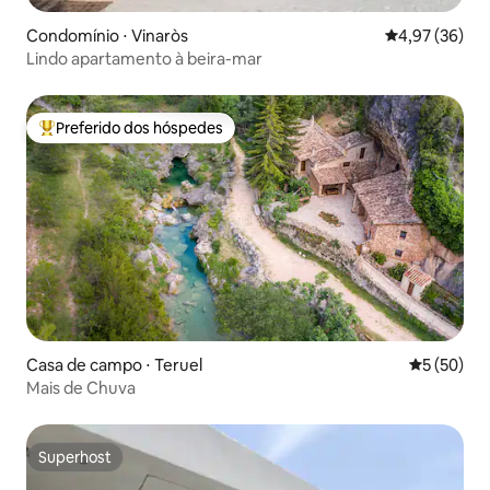
Condomínio ⋅ Vinaròs
4,97 de uma a
4,97 (36)
Lindo apartamento à beira-mar
Preferido dos hóspedes
Entre os melhores preferidos dos hóspedes
Casa de campo ⋅ Teruel
5 de uma a
5 (50)
Mais de Chuva
Superhost
Superhost