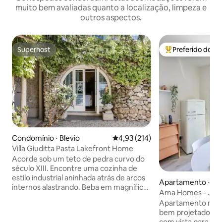
muito bem avaliadas quanto a localização, limpeza e
outros aspectos.
Superhost
Preferido dos 
Superhost
Entre os melhore
Condomínio ⋅ Blevio
4,93 de uma avaliação média de 
4,93 (214)
Villa Giuditta Pasta Lakefront Home
Acorde sob um teto de pedra curvo do
século XIII. Encontre uma cozinha de
estilo industrial aninhada atrás de arcos
Apartamento ⋅ Bel
internos alastrando. Beba em magníficas
Ama Homes - Jardi
vistas do lago e da montanha a partir de
lago
Apartamento novo
uma rede à sombra. Siga direto para o
bem projetado com
Lago Como a partir de terraços
com vista para o la