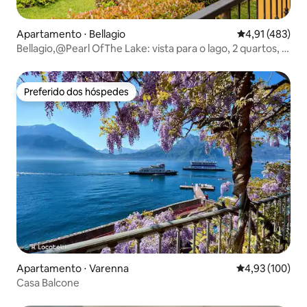
Apartamento ⋅ Bellagio
4,91 de uma av
4,91 (483)
Bellagio,@Pearl OfThe Lake: vista para o lago, 2 quartos, 2
banheiros
Preferido dos hóspedes
Preferido dos hóspedes
Apartamento ⋅ Varenna
4,93 de uma av
4,93 (100)
Casa Balcone