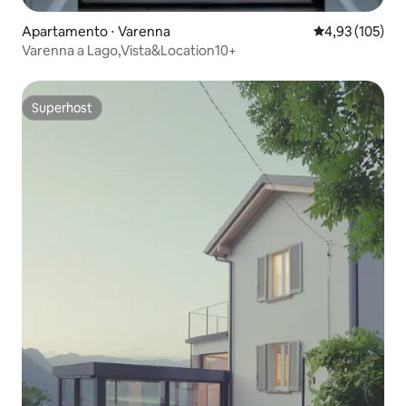
Apartamento ⋅ Varenna
4,93 de uma av
4,93 (105)
Varenna a Lago,Vista&Location10+
Superhost
Superhost