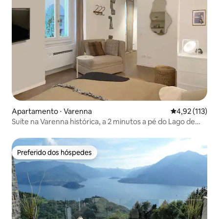
Apartamento ⋅ Varenna
4,92 de uma av
4,92 (113)
Suíte na Varenna histórica, a 2 minutos a pé do Lago de
Como
Preferido dos hóspedes
Preferido dos hóspedes