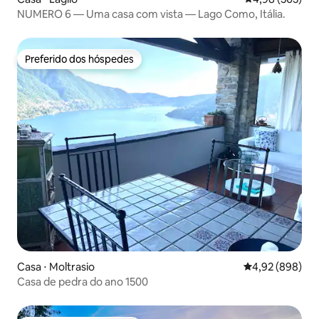
NUMERO 6 — Uma casa com vista — Lago Como, Itália.
Preferido dos hóspedes
Preferido dos hóspedes
Casa ⋅ Moltrasio
4,92 de uma ava
4,92 (898)
Casa de pedra do ano 1500