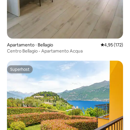
Apartamento ⋅ Bellagio
4,95 de uma av
4,95 (172)
Centro Bellagio - Apartamento Acqua
Superhost
Superhost