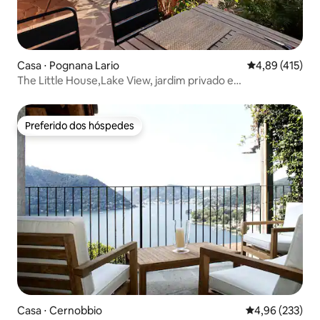
Casa ⋅ Pognana Lario
4,89 de uma av
4,89 (415)
The Little House,Lake View, jardim privado e
estacionamento
Preferido dos hóspedes
Preferido dos hóspedes
Casa ⋅ Cernobbio
4,96 de uma av
4,96 (233)