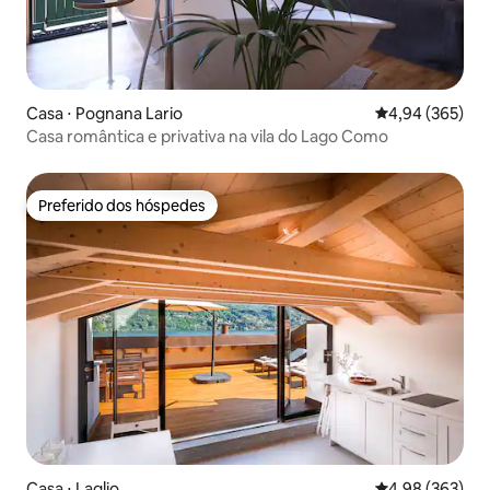
Casa ⋅ Pognana Lario
4,94 de uma ava
4,94 (365)
Casa romântica e privativa na vila do Lago Como
Preferido dos hóspedes
Preferido dos hóspedes
Casa ⋅ Laglio
4,98 de uma ava
4,98 (363)