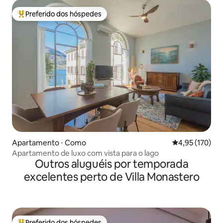
Preferido dos hóspedes
Entre os melhores preferidos dos hóspedes
Apartamento ⋅ Como
4,95 de uma av
4,95 (170)
Apartamento de luxo com vista para o lago
Outros aluguéis por temporada
excelentes perto de Villa Monastero
Preferido dos hóspedes