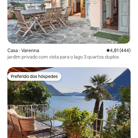
Casa ⋅ Varenna
4,81 de uma av
4,81 (444)
jardim privado com vista para o lago 3 quartos duplos
Preferido dos hóspedes
Preferido dos hóspedes