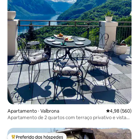
Apartamento ⋅ Valbrona
4,98 de uma ava
4,98 (560)
Apartamento de 2 quartos com terraço privativo e vista
para o lago
Preferido dos hóspedes