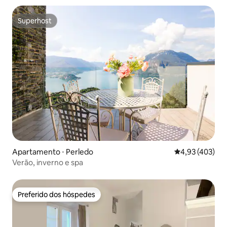
Superhost
Superhost
Apartamento ⋅ Perledo
4,93 de uma av
4,93 (403)
Verão, inverno e spa
Preferido dos hóspedes
Preferido dos hóspedes