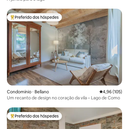
pequeno cemitério de Blevio, é possível
visitar o túmulo de Giuditta Pasta, que
morreu em 1865.
Preferido dos hóspedes
Entre os melhores preferidos dos hóspedes
Condomínio ⋅ Bellano
4,96 de uma av
4,96 (105)
Um recanto de design no coração da vila – Lago de Como
Preferido dos hóspedes
Entre os melhores preferidos dos hóspedes