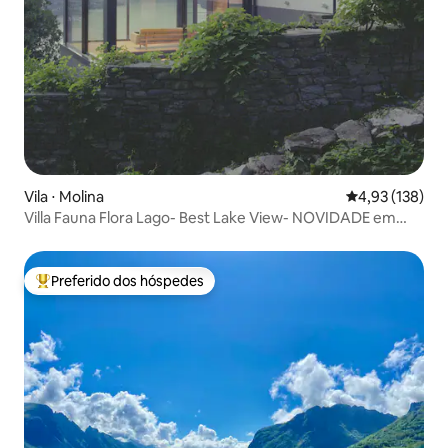
Vila ⋅ Molina
4,93 de uma av
4,93 (138)
Villa Fauna Flora Lago- Best Lake View- NOVIDADE em
folha
Preferido dos hóspedes
Entre os melhores preferidos dos hóspedes