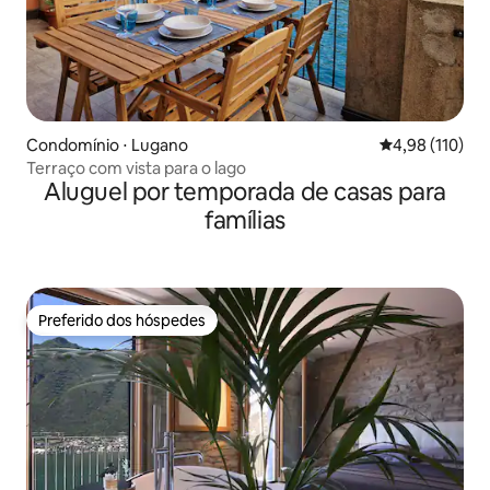
Condomínio ⋅ Lugano
4,98 de uma av
4,98 (110)
Terraço com vista para o lago
Aluguel por temporada de casas para
famílias
Preferido dos hóspedes
Preferido dos hóspedes