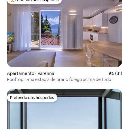
Entre os melhores preferidos dos hóspedes
Apartamento ⋅ Varenna
5 de uma a
5 (31)
Rooftop: uma estadia de tirar o fôlego acima de tudo
Preferido dos hóspedes
Preferido dos hóspedes