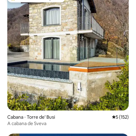
Entre os melhores preferidos dos hóspedes
Cabana ⋅ Torre de' Busi
5 de uma av
5 (152)
A cabana de Sveva