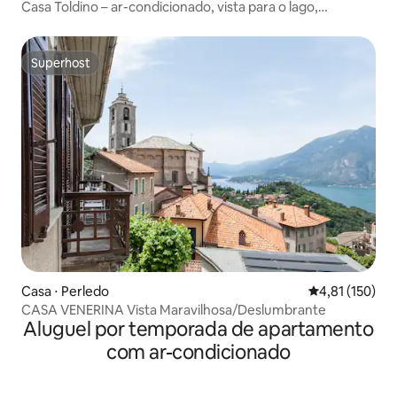
Casa Toldino – ar-condicionado, vista para o lago,
ecológica
Superhost
Superhost
Casa ⋅ Perledo
4,81 de uma av
4,81 (150)
CASA VENERINA Vista Maravilhosa/Deslumbrante
Aluguel por temporada de apartamento
com ar-condicionado