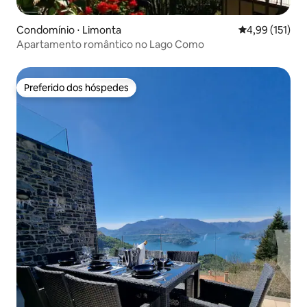
Condomínio ⋅ Limonta
4,99 de uma av
4,99 (151)
Apartamento romântico no Lago Como
Preferido dos hóspedes
Preferido dos hóspedes