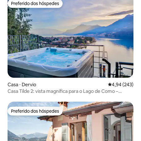
Preferido dos hóspedes
Preferido dos hóspedes
Casa ⋅ Dervio
4,94 de uma ava
4,94 (243)
Casa Tilde 2: vista magnífica para o Lago de Como –
banheira de hidromassagem
Preferido dos hóspedes
Preferido dos hóspedes