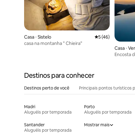
Casa ⋅ Sistelo
5 de uma avaliação 
5 (46)
casa na montanha " Chieira"
Casa ⋅ Ve
Encosta d
Destinos para conhecer
Destinos perto de você
Principais pontos turísticos 
Madri
Porto
Aluguéis por temporada
Aluguéis por temporada
Santander
Mostrar mais
Aluguéis por temporada