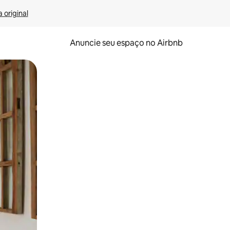
 original
Anuncie seu espaço no Airbnb
 deslizando o dedo na tela.