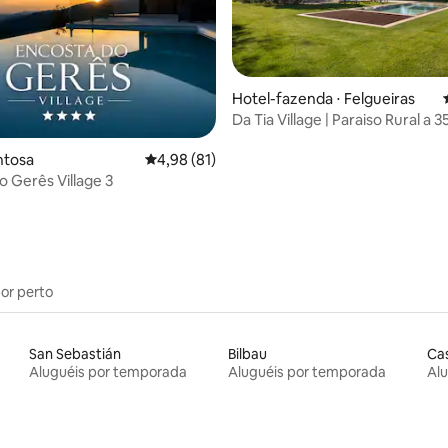
Hotel-fazenda ⋅ Felgueiras
Da Tia Village | Paraiso Rural a 
média de 5, 46 avaliações
Porto
ntosa
4,98 de uma avaliação média de 5, 81 avalia
4,98 (81)
o Gerês Village 3
por perto
San Sebastián
Bilbau
Ca
Aluguéis por temporada
Aluguéis por temporada
Al