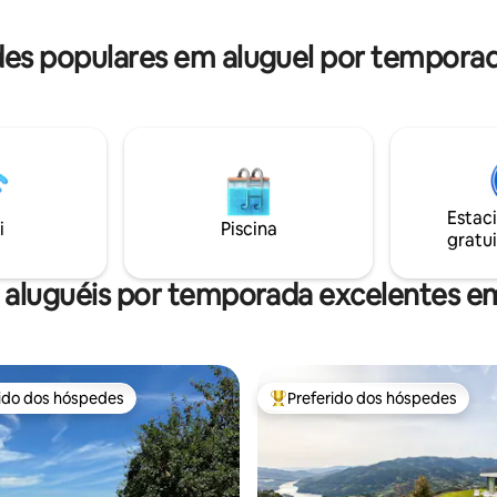
e la pergola au feu d'un
s populares em aluguel por temporad
Estac
i
Piscina
gratui
 aluguéis por temporada excelentes em
rido dos hóspedes
Preferido dos hóspedes
 melhores preferidos dos hóspedes
Entre os melhores preferidos d