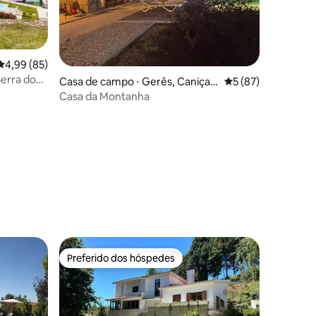
4,99 de uma avaliação média de 5, 85 avaliações
4,99 (85)
Serra do
Casa de campo ⋅ Gerês, Caniçad
5 de uma avaliação
5 (87)
a
Casa da Montanha
ções
Preferido dos hóspedes
os hóspedes
Preferido dos hóspedes