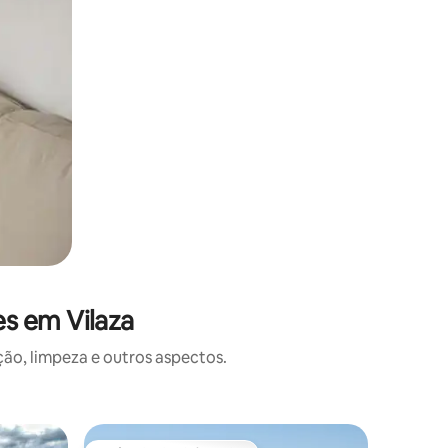
s em Vilaza
o, limpeza e outros aspectos.
Casa ⋅ C