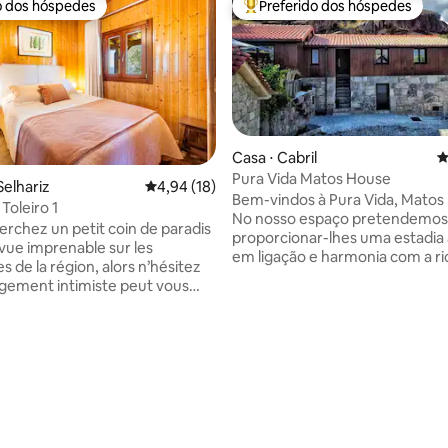
o dos hóspedes
Preferido dos hóspedes
o dos hóspedes
Entre os melhores preferidos d
Casa ⋅ Cabril
4
Pura Vida Matos House
Selhariz
4,94 de uma avaliação média de 5, 18 avalia
4,94 (18)
Bem-vindos à Pura Vida, Matos
Toleiro 1
No nosso espaço pretendemos
herchez un petit coin de paradis
proporcionar-lhes uma estadia
vue imprenable sur les
em ligação e harmonia com a ri
 de la région, alors n’hésitez
natureza do nosso Parque Naci
ogement intimiste peut vous
qual os nossos habitantes se o
e de passer un moment en
de pertencer. Desfrute das coisas boas e
u amis; tout simplement de
simples e sinta-se em casa. Queremos
dans cette belle région où les
que aproveitem a vossa estadia
ne manquent pas ( Golf, SPA....)
apreciem a natureza, que apre
média de 5, 17 avaliações
nt dispose d’une cuisine
vida, que interajam com as nos
 deux chambres et une
gentes e tradições e sobretud
au avec WC et une terrasse avec
sejam felizes na nossa terra. Pura Vida
e petit plus, pétanque où
Matos House