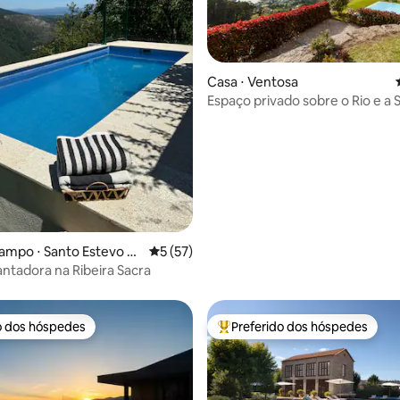
média de 5, 54 avaliações
Casa ⋅ Ventosa
Espaço privado sobre o Rio e a 
Gerês
ampo ⋅ Santo Estevo D
5 de uma avaliação média de 5, 57 avalia
5 (57)
Sil
ntadora na Ribeira Sacra
o dos hóspedes
Preferido dos hóspedes
o dos hóspedes
Entre os melhores preferidos d