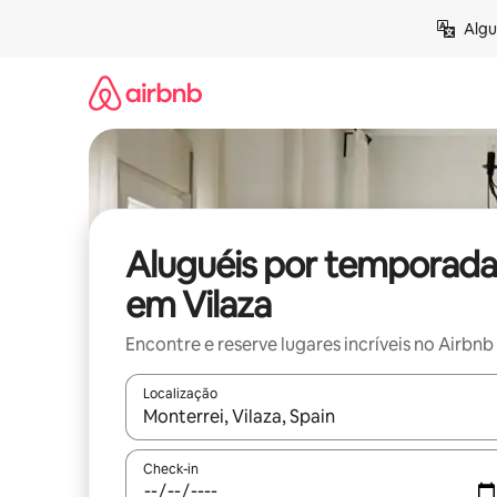
Pular
Algu
para
o
conteúdo
Aluguéis por temporada
em Vilaza
Encontre e reserve lugares incríveis no Airbnb
Localização
Quando os resultados estiverem disponíveis, expl
Check-in