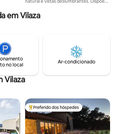
natural e vistas deslumbrantes. Dispõe
de uma sala de estar, uma área de
refeições totalmente equipada, um
a em Vilaza
quarto independente com casa de
banho privativa e cabine de duche, uma
casa de banho no quarto e um SPA
Jacuzzi numa plataforma exterior. As
Villas Monte dos Xistos, na montanha e
rodeadas por vinhas e bosques,
desfrutam de uma localização, a 10 km
do centro histórico de Guimarães
ionamento
Ar-condicionado
to no local
 Vilaza
Preferido dos hóspedes
os hóspedes
Entre os melhores preferidos dos hóspedes