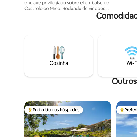
enclave privilegiado sobre el embalse de
profiter d
Castrelo de Miño. Rodeado de viñedos,
brasero.
Comodidade
bodegas y aguas termales. TREIXADURA
ofrece 3 dormitorios, con baños
privados, salón y cocina equipada.
Terraza de 140 m² con TV y vistas al
embalse. Y ademas: Barbacoa en una
lareira tradicional. WiFi Aire
acondicionado y calefacción TV Un lugar
para desconectar, dormir entre viñedos,
disfrutar del enoturismo y el termalismo
Cozinha
Wi-F
de Ourense.
Outros
Preferido dos hóspedes
Prefe
Entre os melhores preferidos dos hóspedes
Entre os