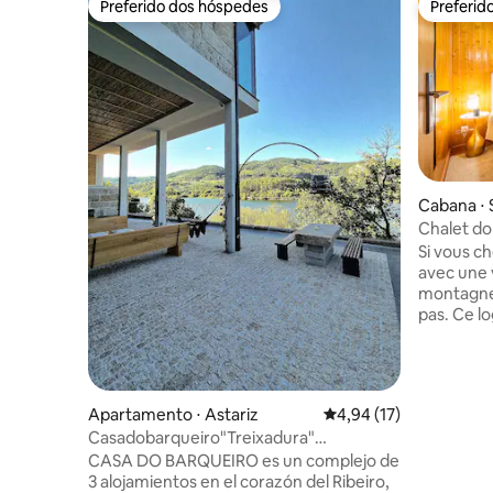
Preferido dos hóspedes
Preferid
Preferido dos hóspedes
Preferid
Cabana ⋅ 
Chalet do 
Si vous c
avec une 
montagnes
pas. Ce l
permettr
famille o
séjourner 
activités 
Apartamento ⋅ Astariz
4,94 de uma avaliação 
4,94 (17)
Le logeme
Casadobarqueiro"Treixadura"
équipée, séjour,
Bodegas•Termas•Ourense
CASA DO BARQUEIRO es un complejo de
salle d’e
3 alojamientos en el corazón del Ribeiro,
jacuzzi. L