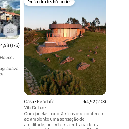
Preferido dos hóspedes
Preferi
os hóspedes
Preferido dos hóspedes
Preferi
Durma às
Ribeira S
Casa Nosa
dormindo
antiga c
apreciada. Localizada em uma p
aldeia, d
(trilha da
passeios
,98 de uma avaliação média de 5, 176 avaliações
4,98 (176)
vinhos (
ções
aldeia), 
 House.
simplesm
do lugar 
 agradável
impressionantes. Es
ca
de Parada
onal, do
serviços.
rgulham
, que
Casa ⋅ Rendufe
4,92 de uma avaliação 
4,92 (203)
ciem a
Vila Deluxe
sas
Com janelas panorâmicas que conferem
o que
ao ambiente uma sensação de
amplitude, permitem a entrada de luz