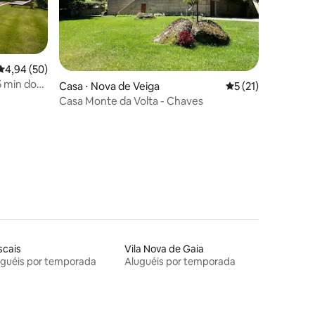
4,94 de uma avaliação média de 5, 50 avaliações
4,94 (50)
35 min do
Casa ⋅ Nova de Veiga
5 de uma avaliação
5 (21)
Casa Monte da Volta - Chaves
ções
scais
Vila Nova de Gaia
uguéis por temporada
Aluguéis por temporada