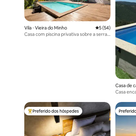
Vila ⋅ Vieira do Minho
5 de uma avaliação 
5 (54)
Casa com piscina privativa sobre a serra
do Gerês
Casa de c
e Ribas de 
Casa enca
Preferido dos hóspedes
Preferid
Entre os melhores preferidos dos hóspedes
Preferid