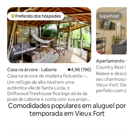
Preferido dos hóspedes
Superhost
Entre os melhores preferidos dos hóspedes
Superhost
Apartamento ⋅ Vie
Country Rest | 8 m
Casa na árvore ⋅ Laborie
4,96 de uma avaliação média de 
4,96 (196)
aeroporto
Relaxe e descontr
Casa na árvore de madeira flutuante •
seu charmoso estú
Piscina privativa • Perto da praia
Um refúgio de alto nível em uma
Vieux-Fort. Desfr
autêntica vila de Santa Lúcia, o
perfeito com com
Driftwood Treehouse fica logo atrás da
vistas tranquilas para o 
praia de Laborie e conta com sua própria
espaço de trabalh
Comodidades populares em aluguel por
piscina privativa, ideal para desfrutar da
produtividade rem
vida na ilha com facilidade. O Driftwood
temporada em Vieux Fort
totalmente equip
é administrado por Nick e Ben, que serão
ondas e estação d
seus principais pontos de contato
privada com vista 
durante toda a estadia. Construída em
exuberante e assen
grande parte com madeira local, ela foi