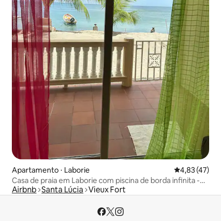
Apartamento ⋅ Laborie
4,83 de uma a
4,83 (47)
Casa de praia em Laborie com piscina de borda infinita -
Airbnb
Santa Lúcia
Vieux Fort
Unidade 2