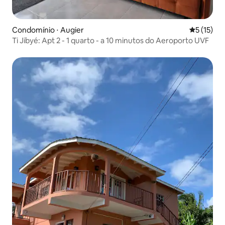
Condomínio ⋅ Augier
5 de uma a
5 (15)
Ti Jibyé: Apt 2 - 1 quarto - a 10 minutos do Aeroporto UVF