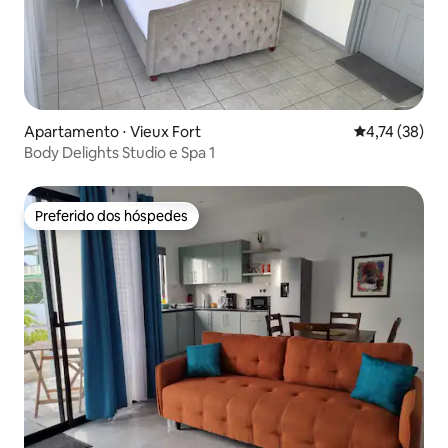
Apartamento ⋅ Vieux Fort
4,74 de uma a
4,74 (38)
Body Delights Studio e Spa 1
Preferido dos hóspedes
Preferido dos hóspedes