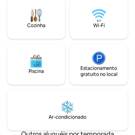
condicionado, vent
projetada para a brisa do mar e o ritmo
de cama de pelúci
tranquilo da vida na ilha, com um quarto
fechado no local 
totalmente climatizado para noites
fácil * 10 minutos 
frescas. Os hóspedes adoram a
aeroporto, café 
Cozinha
Wi-Fi
privacidade, a personalidade e a
conexão com a vida na aldeia — muitos
ficam lá durante toda a viagem.
Estacionamento
Piscina
gratuito no local
Ar-condicionado
Outros aluguéis por temporada