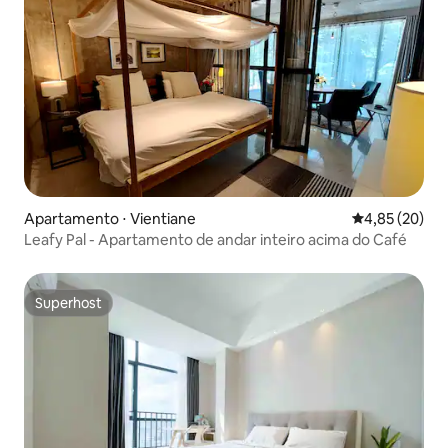
Apartamento ⋅ Vientiane
4,85 de uma a
4,85 (20)
Leafy Pal - Apartamento de andar inteiro acima do Café
Superhost
Superhost