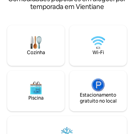
rápido - 100 mbp
Instalações limpas! Perfeito para
temporada em Vientiane
proximidades: res
golfistas ou famílias! Interior moderno
qualidade Lao/Oc
localizado em uma área residencial de
curta caminhada
alto padrão no centro da cidade. Esta é
inteligente: supe
uma propriedade privada com uma
proximidades para
piscina espaçosa e uma área de estar
diárias. ・Mover e 
confortável. - Ao redor da vila da piscina-
gratuito à academi
É uma área residencial de alto padrão,
em grupo). ・Acess
por isso é segura!! Fica a 3 minutos a pé.
rápidas via aplicat
Cozinha
Wi-Fi
Várias comodidades, como K-mart,
macarrão de arroz, comida coreana,
comida japonesa, comida chinesa, salão
de beleza, café de brunch, barbearia,
câmbio, loja de massagem, etc. ✈
Aeroporto Internacional de Wattay
(Aeroporto de Wattay): 15 minutos ●
Rua do Viajante-Turista: 10 minutos
Estacionamento
Piscina
Memorial da Independência de
gratuito no local
Patthasai: 7 minutos Templo Dourado de
That Luang: 10 minutos ● Compras -
Loja de Departamentos Paxson, BNTian
Center: 3 minutos Big C Mart 12 minutos,
Korean Town, Cook Cook Mega Mart 5