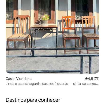
Casa ⋅ Vientiane
4,8 de uma a
4,8 (71)
Linda e aconchegante casa de 1 quarto — sinta-se como
um morador local
Destinos para conhecer