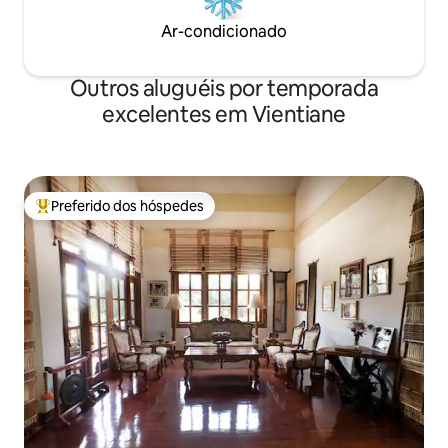
minutos ⛳ Long Bien cc, Lao cc: 20
minutos, ⛳ Lakeview cc: 25 minutos 🚗
Ar-condicionado
Uso do carro, café da manhã, pedido de
churrasco (serviço pago)
Outros aluguéis por temporada
excelentes em Vientiane
Preferido dos hóspedes
Entre os melhores preferidos dos hóspedes