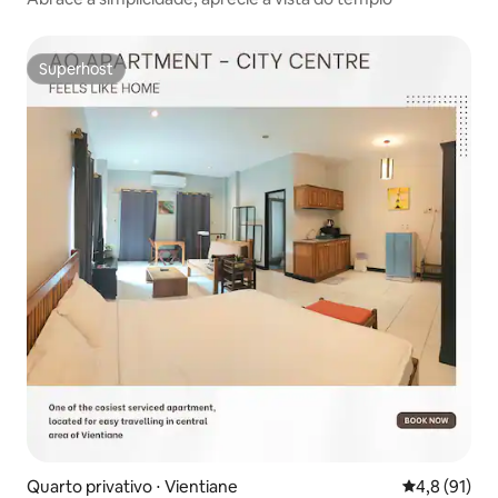
Superhost
Superhost
Quarto privativo ⋅ Vientiane
4,8 de uma a
4,8 (91)