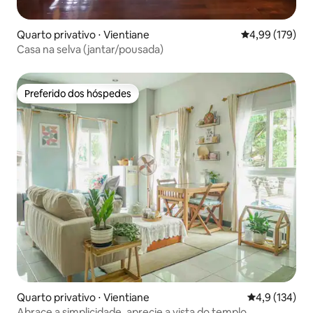
Quarto privativo ⋅ Vientiane
4,99 de uma av
4,99 (179)
Casa na selva (jantar/pousada)
Preferido dos hóspedes
Preferido dos hóspedes
Quarto privativo ⋅ Vientiane
4,9 de uma av
4,9 (134)
Abrace a simplicidade, aprecie a vista do templo