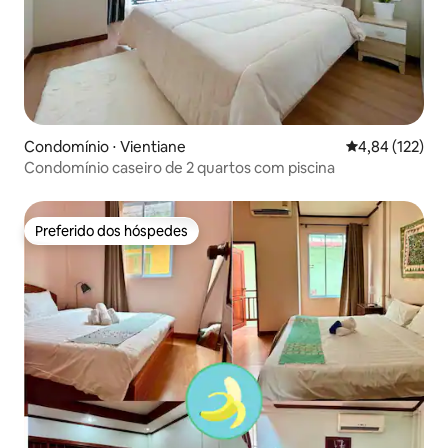
Condomínio ⋅ Vientiane
4,84 de uma av
4,84 (122)
Condomínio caseiro de 2 quartos com piscina
Preferido dos hóspedes
Preferido dos hóspedes