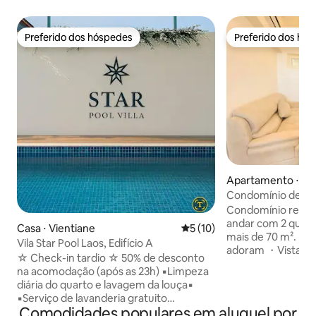
Preferido dos hóspedes
Preferido dos hó
Preferido dos hóspedes
Preferido dos hó
Apartamento ⋅ Vi
Condomínio de Alt
100MbpsWiFi e ac
Condomínio recém
andar com 2 quart
Casa ⋅ Vientiane
5 de uma avaliação média de
5 (10)
mais de 70 m². +Po
Vila Star Pool Laos, Edifício A
adoram ・Vistas d
☆ Check-in tardio ☆ 50% de desconto
nascer/pôr do sol
na acomodação (após as 23h) ▪︎Limpeza
Impressora e mon
diária do quarto e lavagem da louça▪︎
secadora na unid
▪︎Serviço de lavanderia gratuito
trabalhar: mesa e
Comodidades populares em aluguel por
fornecido▪︎ Melhor localização!