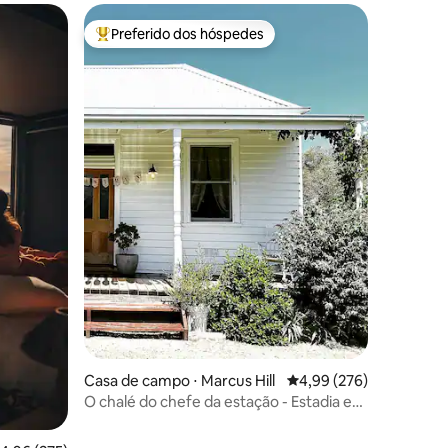
Preferido dos hóspedes
Entre os melhores preferidos dos hóspedes
ções
Casa de campo ⋅ Marcus Hill
4,99 de uma avaliação m
4,99 (276)
O chalé do chefe da estação - Estadia em
fazenda em Bellarine