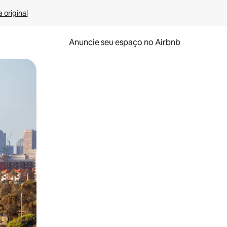
 original
Anuncie seu espaço no Airbnb
 deslizando o dedo na tela.