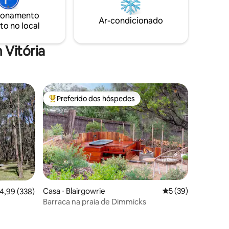
Rocks é
equipados com todas as conveniências
de
modernas para o seu conforto.
ionamento
Ar-condicionado
rne – a
Estritamente 2 adultos (sem crianças)
to no local
s.
 Vitória
Preferido dos hóspedes
os hóspedes
Entre os melhores preferidos dos hóspedes
Casa ⋅ Blairgowrie
5 de uma avaliação
5 (39)
,99 de uma avaliação média de 5, 338 avaliações
4,99 (338)
Barraca na praia de Dimmicks
ções