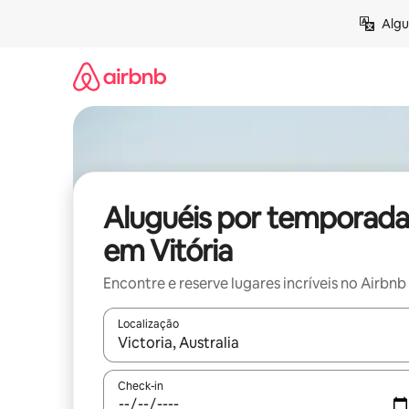
Pular
Algu
para
o
conteúdo
Aluguéis por temporada
em Vitória
Encontre e reserve lugares incríveis no Airbnb
Localização
Quando os resultados estiverem disponíveis, expl
Check-in