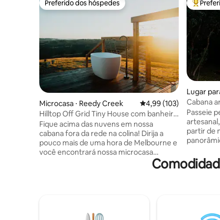
Preferido dos hóspedes
Prefe
Preferido dos hóspedes
Entre os
Lugar para
Cabana ar
Microcasa ⋅ Reedy Creek
4,99 de uma avaliação m
4,99 (103)
(Gariwerd
Passeie p
Hilltop Off Grid Tiny House com banheiro
artesanal
ao ar livre
Fique acima das nuvens em nossa
partir de 
cabana fora da rede na colina! Dirija a
panorâmi
pouco mais de uma hora de Melbourne e
fazenda r
você encontrará nossa microcasa
além. Por
Comodidade
aninhada em nossa propriedade de 100
ao aquece
acres com vista para a montanha.
fora rel
Situada no topo de uma colina íngreme,
vermelha 
você verá todos os amanheceres
embutida, 
mágicos e desfrutará da mudança de luz
outhouse 
à noite, quando as sombras caem sobre a
úmidas e s
terra. Nossa microcasa oferece um ritmo