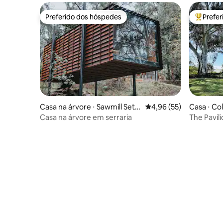
Preferido dos hóspedes
Prefe
Preferido dos hóspedes
Entre os
Casa na árvore ⋅ Sawmill Settl
4,96 de uma avaliação 
4,96 (55)
Casa ⋅ Co
ement
Casa na árvore em serraria
The Pavili
no camp