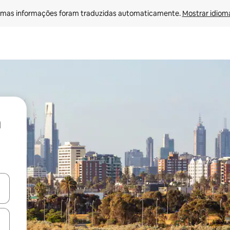
mas informações foram traduzidas automaticamente. 
Mostrar idioma
ore-os usando as seta para cima e para baixo do teclado ou tocando e