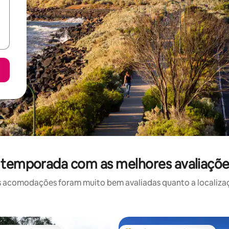
 temporada com as melhores avaliaçõe
 acomodações foram muito bem avaliadas quanto a localizaçã