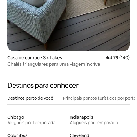
Casa de campo ⋅ Six Lakes
4,79 de uma av
4,79 (140)
Chalés triangulares para uma viagem incrível
Destinos para conhecer
Destinos perto de você
Principais pontos turísticos por perto
Chicago
Indianápolis
Aluguéis por temporada
Aluguéis por temporada
Columbus
Cleveland