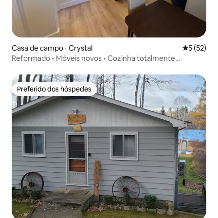
Casa de campo ⋅ Crystal
5 de uma a
5 (52)
Reformado • Móveis novos • Cozinha totalmente
abastecida
Preferido dos hóspedes
Preferido dos hóspedes