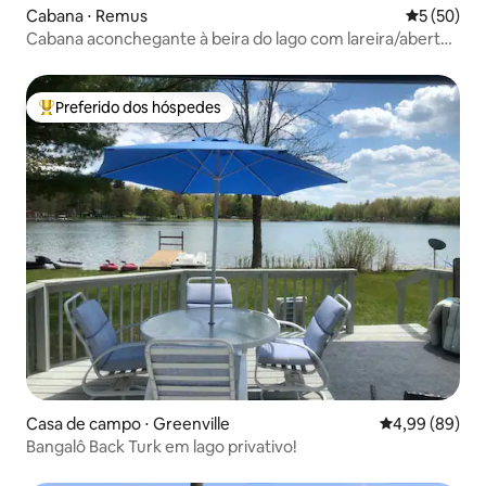
Cabana ⋅ Remus
5 de uma a
5 (50)
Cabana aconchegante à beira do lago com lareira/aberto
o ano todo
Preferido dos hóspedes
Entre os melhores preferidos dos hóspedes
Casa de campo ⋅ Greenville
4,99 de uma av
4,99 (89)
Bangalô Back Turk em lago privativo!