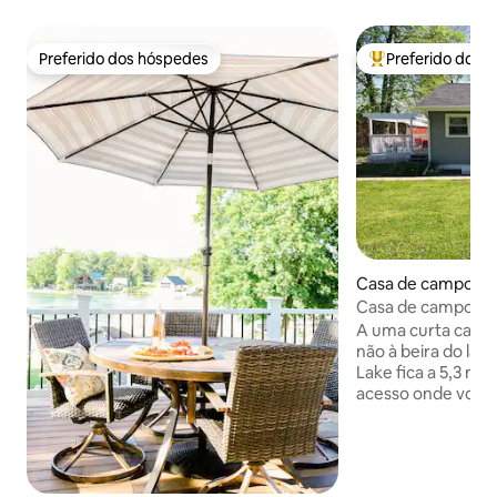
Preferido dos hóspedes
Preferido dos 
Preferido dos hóspedes
Entre os melhore
Casa de campo ⋅ C
Casa de campo Se
A uma curta camin
não à beira do lago,
Lake fica a 5,3 mil
acesso onde você
barco durante o d
ou terra, mas voc
água e caminhar de
campo), a praia fic