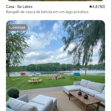
Casa ⋅ Six Lakes
4,8 de uma a
4,8 (50)
Bangalô de casca de bétula em um lago privativo
Superhost
Superhost