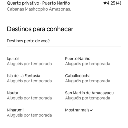
Quarto privativo ⋅ Puerto Nariño
4,25 de uma 
4,25 (4)
Cabanas Mashcopiro Amazonas.
Destinos para conhecer
Destinos perto de você
Iquitos
Puerto Nariño
Aluguéis por temporada
Aluguéis por temporada
Isla de La Fantasia
Caballococha
Aluguéis por temporada
Aluguéis por temporada
Nauta
San Martín de Amacayacu
Aluguéis por temporada
Aluguéis por temporada
Ninarumi
Mostrar mais
Aluguéis por temporada