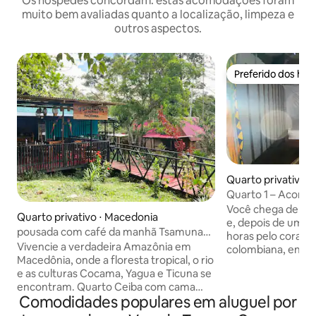
Os hóspedes concordam: estas acomodações foram
muito bem avaliadas quanto a localização, limpeza e
outros aspectos.
Preferido dos hó
Preferido dos hó
Quarto privativo ⋅
de Amacayacu
Quarto 1 – Acom
Amacayacu, Ama
Você chega de aviã
Quarto privativo ⋅ Macedonia
e, depois de uma 
pousada com café da manhã Tsamuna
horas pelo coraç
Ecolodge, Macedônia
Vivencie a verdadeira Amazônia em
colombiana, entra
Macedônia, onde a floresta tropical, o rio
Amacayacu, chega
e as culturas Cocama, Yagua e Ticuna se
Tikuna San Martín d
encontram. Quarto Ceiba com cama
perfeito para se 
Comodidades populares em aluguel por
queen size, mosquiteiro, ventilador e
natureza, cercado
banheiro privativo — todo o conforto