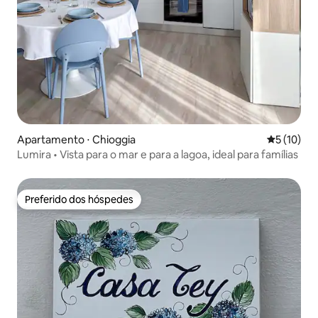
Apartamento ⋅ Chioggia
5 de uma a
5 (10)
Lumira • Vista para o mar e para a lagoa, ideal para famílias
Preferido dos hóspedes
Preferido dos hóspedes