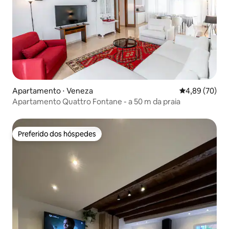
Apartamento ⋅ Veneza
4,89 de uma a
4,89 (70)
Apartamento Quattro Fontane - a 50 m da praia
Preferido dos hóspedes
Preferido dos hóspedes