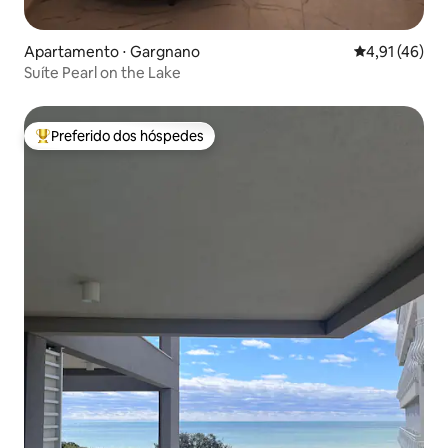
Apartamento ⋅ Gargnano
4,91 de uma a
4,91 (46)
Suíte Pearl on the Lake
Preferido dos hóspedes
Entre os melhores preferidos dos hóspedes