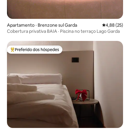
Apartamento ⋅ Brenzone sul Garda
4,88 de uma a
4,88 (25)
Cobertura privativa BAIA · Piscina no terraço Lago Garda
Preferido dos hóspedes
Entre os melhores preferidos dos hóspedes