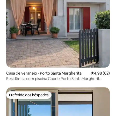
Casa de veraneio ⋅ Porto Santa Margherita
4,98 de uma a
4,98 (62)
Residência com piscina Caorle Porto SantaMargherita
Preferido dos hóspedes
Preferido dos hóspedes