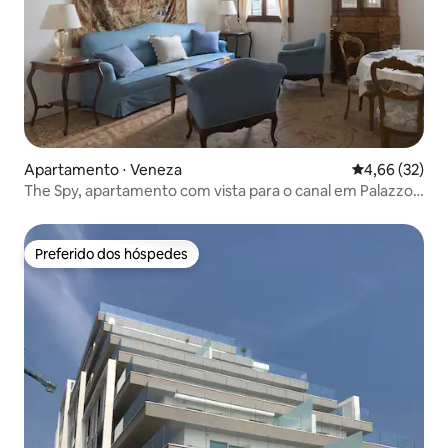
Apartamento ⋅ Veneza
4,66 de uma a
4,66 (32)
The Spy, apartamento com vista para o canal em Palazzo
do século XIV
Preferido dos hóspedes
Preferido dos hóspedes