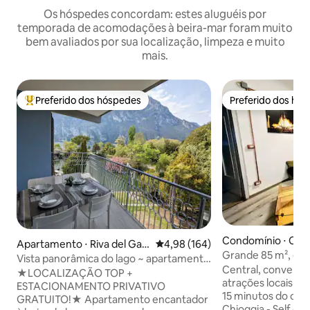
Os hóspedes concordam: estes aluguéis por
temporada de acomodações à beira-mar foram muito
bem avaliados por sua localização, limpeza e muito
mais.
Preferido dos hóspedes
Preferido dos hó
Entre os melhores preferidos dos hóspedes
Preferido dos hó
Condomínio ⋅ Chi
Apartamento ⋅ Riva del Gar
4,98 de uma avaliação média de 
4,98 (164)
Grande 85 m², estil
da
Vista panorâmica do lago ~ apartamento
mar e a lagoa
Central, convenie
na praia com estacionamento
★LOCALIZAÇÃO TOP +
atrações locais - 
ESTACIONAMENTO PRIVATIVO
15 minutos do cent
GRATUITO!★ Apartamento encantador
Chioggia - Self che