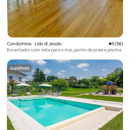
Condomínio ⋅ Lido di Jesolo
5 de uma a
5 (56)
Encantador com vista para o mar, ponto de praia e piscina
Superhost
Superhost