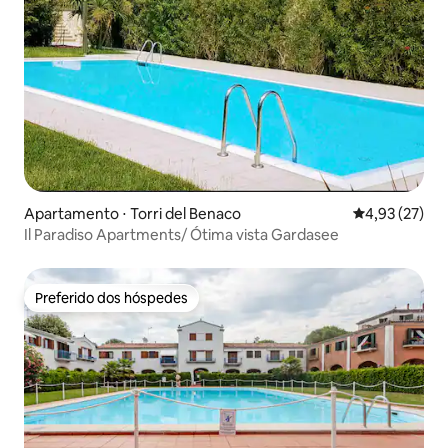
Apartamento ⋅ Torri del Benaco
4,93 de uma a
4,93 (27)
Il Paradiso Apartments/ Ótima vista Gardasee
Preferido dos hóspedes
Preferido dos hóspedes