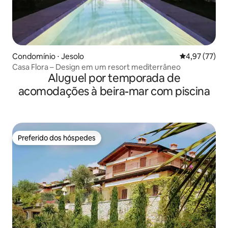
Condomínio ⋅ Jesolo
4,97 de uma a
4,97 (77)
Casa Flora – Design em um resort mediterrâneo
Aluguel por temporada de
acomodações à beira-mar com piscina
Preferido dos hóspedes
Preferido dos hóspedes