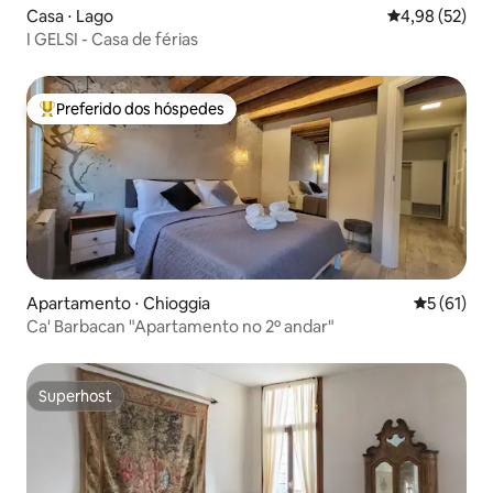
Casa ⋅ Lago
4,98 de uma a
4,98 (52)
I GELSI - Casa de férias
Preferido dos hóspedes
Entre os melhores preferidos dos hóspedes
Apartamento ⋅ Chioggia
5 de uma a
5 (61)
Ca' Barbacan "Apartamento no 2º andar"
Superhost
Superhost