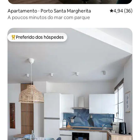
Apartamento ⋅ Porto Santa Margherita
4,94 de uma a
4,94 (36)
A poucos minutos do mar com parque
Preferido dos hóspedes
Entre os melhores preferidos dos hóspedes