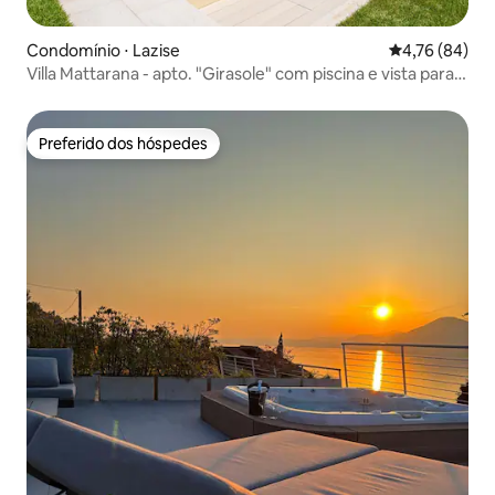
Condomínio ⋅ Lazise
4,76 de uma a
4,76 (84)
Villa Mattarana - apto. "Girasole" com piscina e vista para o
lago
Preferido dos hóspedes
Preferido dos hóspedes