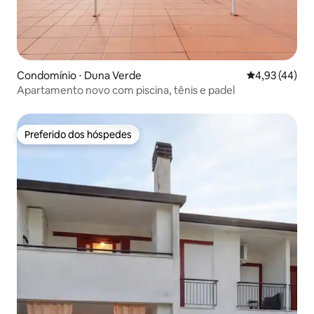
Condomínio ⋅ Duna Verde
4,93 de uma a
4,93 (44)
Apartamento novo com piscina, tênis e padel
Preferido dos hóspedes
Preferido dos hóspedes