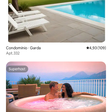
Condomínio ⋅ Garda
4,93 de uma av
4,93 (109)
Apt.332
Superhost
Superhost