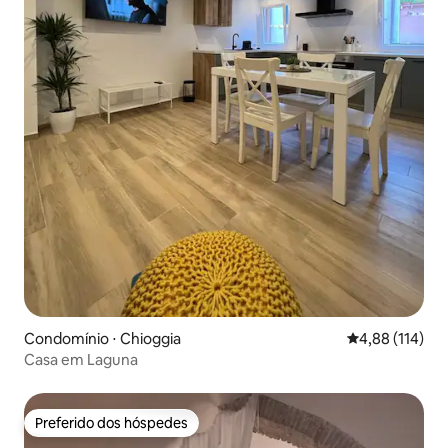
Condomínio ⋅ Chioggia
4,88 de uma av
4,88 (114)
Casa em Laguna
Preferido dos hóspedes
Preferido dos hóspedes