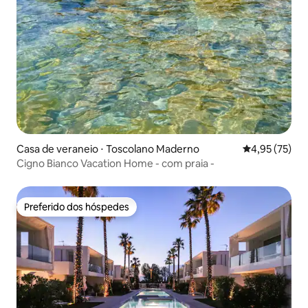
Casa de veraneio ⋅ Toscolano Maderno
4,95 de uma a
4,95 (75)
Cigno Bianco Vacation Home - com praia -
Preferido dos hóspedes
Preferido dos hóspedes