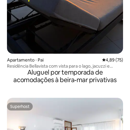
Apartamento ⋅ Pai
4,89 de uma a
4,89 (75)
Residência Bellavista com vista para o lago, jacuzzi e
Aluguel por temporada de
piscina
acomodações à beira-mar privativas
Superhost
Superhost