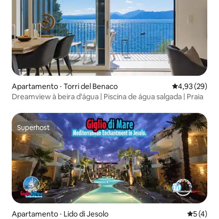
Apartamento ⋅ Torri del Benaco
4,93 de uma a
4,93 (29)
Dreamview à beira d'água | Piscina de água salgada | Praia
Superhost
Superhost
Apartamento ⋅ Lido di Jesolo
5 de uma 
5 (4)