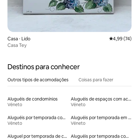
Casa ⋅ Lido
4,99 de uma a
4,99 (74)
Casa Tey
Destinos para conhecer
Outros tipos de acomodações
Coisas para fazer
Aluguéis de condomínios
Aluguéis de espaços com acesso direto a pistas de esqui
Véneto
Véneto
Aluguéis por temporada com banheiro para PCD
Aluguéis por temporada em albergue
Véneto
Véneto
Aluguel por temporada de casas de veraneio
Aluguéis por temporada com acesso ao lago