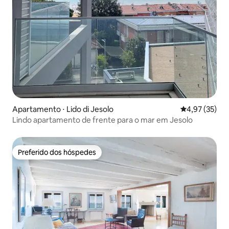
Apartamento ⋅ Lido di Jesolo
4,97 de uma a
4,97 (35)
Lindo apartamento de frente para o mar em Jesolo
Preferido dos hóspedes
Preferido dos hóspedes