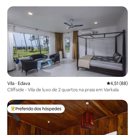
inaugurada.
Vila ⋅ Edava
4,51 de uma a
4,51 (88)
Cliffside - Vila de luxo de 2 quartos na praia em Varkala
Preferido dos hóspedes
Entre os melhores preferidos dos hóspedes