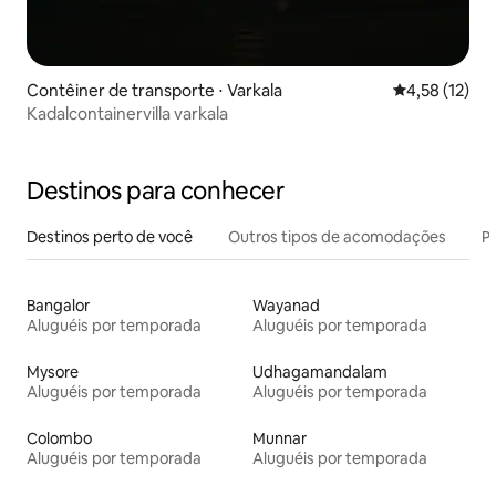
Contêiner de transporte ⋅ Varkala
4,58 de uma a
4,58 (12)
Kadalcontainervilla varkala
Destinos para conhecer
Destinos perto de você
Outros tipos de acomodações
Pr
Bangalor
Wayanad
Aluguéis por temporada
Aluguéis por temporada
Mysore
Udhagamandalam
Aluguéis por temporada
Aluguéis por temporada
Colombo
Munnar
Aluguéis por temporada
Aluguéis por temporada