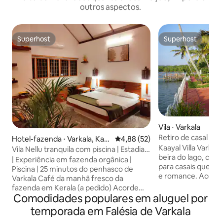
outros aspectos.
Superhost
Superhost
Superhost
Superhost
Vila ⋅ Varkala
Retiro de casal à 
Hotel-fazenda ⋅ Varkala, Kad
4,88 de uma avaliação média de
4,88 (52)
Kaayal Villa Varkal
akkavoor
Vila Nellu tranquila com piscina | Estadia
beira do lago, cri
rústica em fazenda | Varkala
| Experiência em fazenda orgânica |
para casais que b
Piscina | 25 minutos do penhasco de
e romance. Acorde
Varkala Café da manhã fresco da
para a água, relaxe em u
fazenda em Kerala (a pedido) Acorde
dia desacelera ao
Comodidades populares em aluguel por
com os arrozais. Nade em uma piscina
espaços comparti
de 12 metros. Coma o que cultivamos. É
temporada em Falésia de Varkala
atmosfera calma e 
um apartamento com 2 quartos, sala e