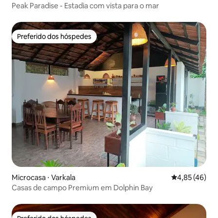
Peak Paradise - Estadia com vista para o mar
Preferido dos hóspedes
Preferido dos hóspedes
Microcasa ⋅ Varkala
4,85 de uma a
4,85 (46)
Casas de campo Premium em Dolphin Bay