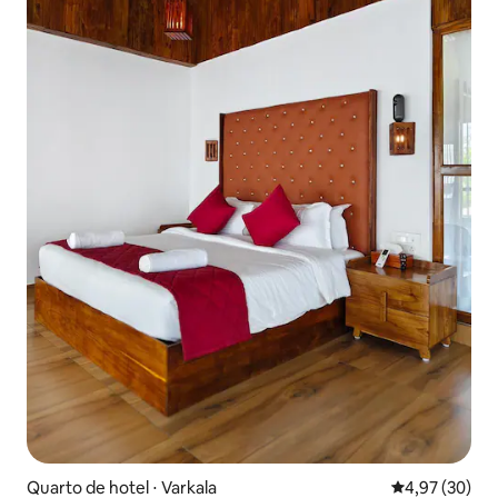
Quarto de hotel ⋅ Varkala
4,97 de uma a
4,97 (30)