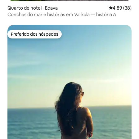
Quarto de hotel ⋅ Edava
4,89 de uma a
4,89 (38)
Conchas do mar e histórias em Varkala — história A
Preferido dos hóspedes
Preferido dos hóspedes