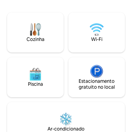
momento aqui par
cozinha, com piscina, em três acres de
pressa — tornando 
fazenda orgânica, a 25 minutos de
escapada perfeita
Varkala. Construída por uma família de
relaxar e criar m
médicos e agricultores que cultivam
juntos. Os hóspe
esta terra sem produtos químicos há
de pores do sol r
mais de 14 anos. Dois quartos king, dois
na natureza e uma
banheiros, cozinha completa. Acomoda
Cozinha
Wi-Fi
romântica ou lua d
6 pessoas. Uma verdadeira fazenda de
trabalho que acolhe hóspedes.
Estacionamento
Piscina
gratuito no local
Ar-condicionado