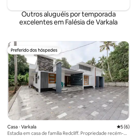
Outros aluguéis por temporada
excelentes em Falésia de Varkala
Preferido dos hóspedes
Preferido dos hóspedes
Casa ⋅ Varkala
5 de uma 
5 (6)
Estadia em casa de família Redcliff. Propriedade recém-