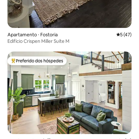
Apartamento ⋅ Fostoria
5 de uma a
5 (47)
Edifício Crispen Miller Suíte M
Preferido dos hóspedes
Entre os melhores preferidos dos hóspedes