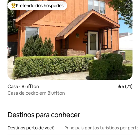
Preferido dos hóspedes
Entre os melhores preferidos dos hóspedes
Casa ⋅ Bluffton
5 de uma a
5 (71)
Casa de cedro em Bluffton
Destinos para conhecer
Destinos perto de você
Principais pontos turísticos por perto