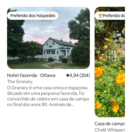
Preferido dos hóspedes
Preferido dos 
Preferido dos hóspedes
Entre os melhore
Hotel-fazenda ⋅ Ottawa
4,94 de uma avaliação média de 
4,94 (254)
The Granary
O Granary é uma casa única e espaçosa.
Situado em uma pequena fazenda, foi
convertido de celeiro em casa de campo
no final dos anos 90. Animais de
estimação são permitidos (por uma taxa)
e nosso cão e gatos podem passar para
visitar. Ótimo para famílias que visitam a
Casa de campo ⋅ G
casa ou procuram um lugar para ficar.
Chalé Whispering 