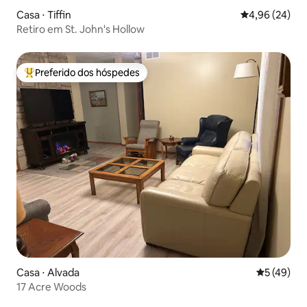
Casa ⋅ Tiffin
4,96 de uma a
4,96 (24)
Retiro em St. John's Hollow
Preferido dos hóspedes
Entre os melhores preferidos dos hóspedes
Casa ⋅ Alvada
5 de uma a
5 (49)
17 Acre Woods