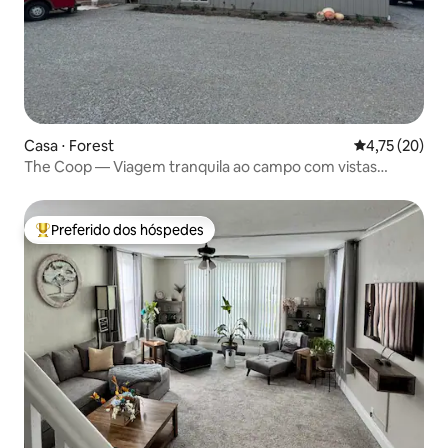
Casa ⋅ Forest
4,75 de uma a
4,75 (20)
The Coop — Viagem tranquila ao campo com vistas
panorâmicas
Preferido dos hóspedes
Entre os melhores preferidos dos hóspedes