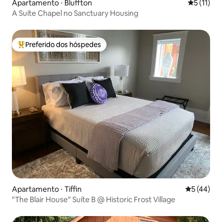
Apartamento ⋅ Bluffton
5 de uma a
5 (11)
A Suíte Chapel no Sanctuary Housing
Preferido dos hóspedes
Entre os melhores preferidos dos hóspedes
Apartamento ⋅ Tiffin
5 de uma a
5 (44)
"The Blair House" Suíte B @ Historic Frost Village