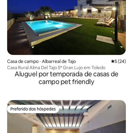
Casa de campo ⋅ Albarreal de Tajo
5 de uma a
5 (24)
Casa Rural Alma Del Tajo 5* Gran Lujo em Toledo
Aluguel por temporada de casas de
campo pet friendly
Preferido dos hóspedes
Preferido dos hóspedes