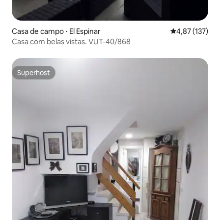
Casa de campo ⋅ El Espinar
4,87 de uma av
4,87 (137)
Casa com belas vistas. VUT-40/868
Superhost
Superhost