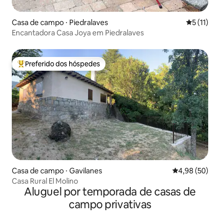
Casa de campo ⋅ Piedralaves
5 de uma a
5 (11)
Encantadora Casa Joya em Piedralaves
Preferido dos hóspedes
Entre os melhores preferidos dos hóspedes
Casa de campo ⋅ Gavilanes
4,98 de uma a
4,98 (50)
Casa Rural El Molino
Aluguel por temporada de casas de
campo privativas