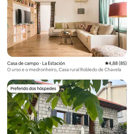
Casa de campo ⋅ La Estación
4,88 de uma a
4,88 (85)
O urso e o medronheiro, Casa rural Robledo de Chavela
Preferido dos hóspedes
Preferido dos hóspedes