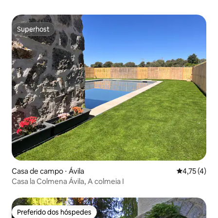
Superhost
Superhost
Casa de campo ⋅ Ávila‎
4,75 de uma 
4,75 (4)
Casa la Colmena Ávila, A colmeia I
Preferido dos hóspedes
Preferido dos hóspedes