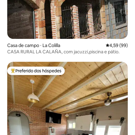
Casa de campo ⋅ La Colilla
4,59 de uma a
4,59 (99)
CASA RURAL LA CALAÑA, com jacuzzi,piscina e pátio.
Preferido dos hóspedes
Entre os melhores preferidos dos hóspedes