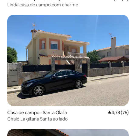
Linda casa de campo com charme
Casa de campo ⋅ Santa Olalla
4,73 de uma a
4,73 (75)
Chalé La gitana Santa ao lado