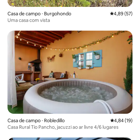
Casa de campo ⋅ Burgohondo
4,89 de uma a
4,89 (57)
Uma casa com vista
Casa de campo ⋅ Robledillo
4,84 de uma a
4,84 (19)
Casa Rural Tío Pancho, jacuzzi ao ar livre 4/6 lugares