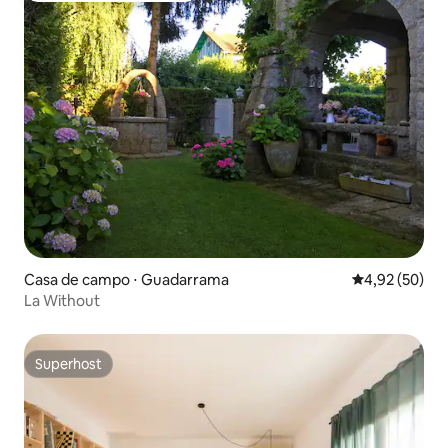
Casa de campo ⋅ Guadarrama
4,92 de uma a
4,92 (50)
La Without
Superhost
Superhost