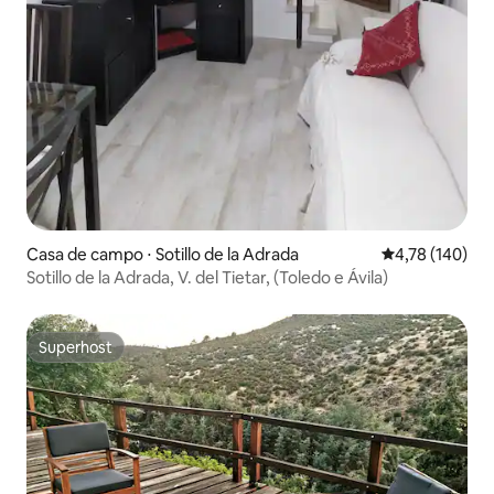
Casa de campo ⋅ Sotillo de la Adrada
4,78 de uma av
4,78 (140)
Sotillo de la Adrada, V. del Tietar, (Toledo e Ávila)
Superhost
Superhost