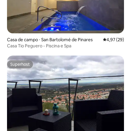
Casa de campo ⋅ San Bartolomé de Pinares
4,97 de uma a
4,97 (29)
Casa Tio Peguero - Piscina e Spa
Superhost
Superhost