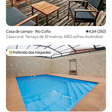
Casa de campo ⋅ Río Cofio
4,84 de uma ava
4,84 (250)
Casa rural. Terraço de 22 metros. NÃO sofreu incêndios!
Preferido dos hóspedes
Entre os melhores preferidos dos hóspedes