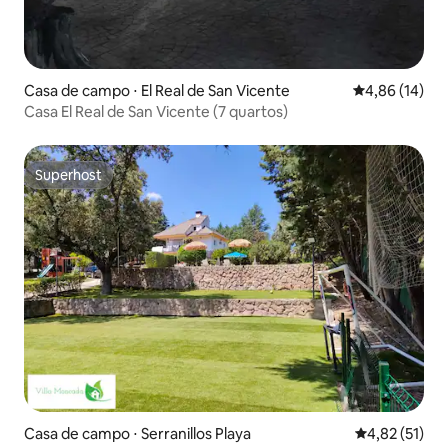
Casa de campo ⋅ El Real de San Vicente
4,86 de uma a
4,86 (14)
Casa El Real de San Vicente (7 quartos)
Superhost
Superhost
Casa de campo ⋅ Serranillos Playa
4,82 de uma a
4,82 (51)