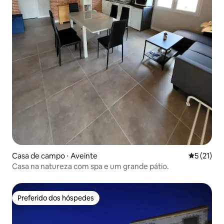
Casa de campo ⋅ Aveinte
5 de uma a
5 (21)
Casa na natureza com spa e um grande pátio.
Preferido dos hóspedes
Preferido dos hóspedes