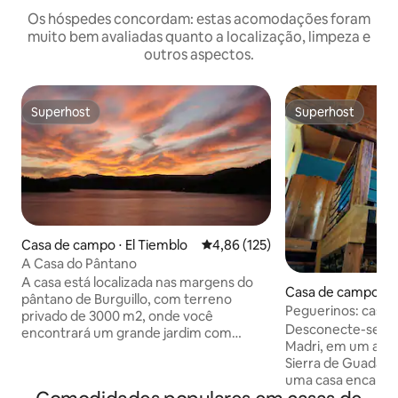
Os hóspedes concordam: estas acomodações foram
muito bem avaliadas quanto a localização, limpeza e
outros aspectos.
Superhost
Superhost
Superhost
Superhost
Casa de campo ⋅ El Tiemblo
4,86 de uma avaliação média de 
4,86 (125)
A Casa do Pântano
A casa está localizada nas margens do
Casa de campo ⋅ H
pântano de Burguillo, com terreno
Guija
Peguerinos: casa c
privado de 3000 m2, onde você
jardim
Desconecte-se e r
encontrará um grande jardim com
Madri, em um aut
piscina, churrasqueira e terraço com
Sierra de Guadarrama. "La Marg
vistas espetaculares para o pântano.
uma casa encanta
Tudo o que o rodeia é a Reserva Natural
aconchegante, co