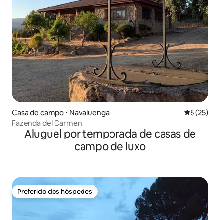
Casa de campo ⋅ Navaluenga
5 de uma a
5 (25)
Fazenda del Carmen
Aluguel por temporada de casas de
campo de luxo
Preferido dos hóspedes
Preferido dos hóspedes