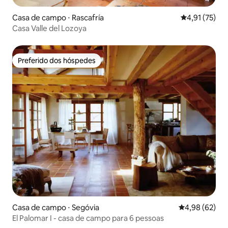
Casa de campo ⋅ Rascafría
4,91 de uma a
4,91 (75)
Casa Valle del Lozoya
Preferido dos hóspedes
Preferido dos hóspedes
Casa de campo ⋅ Segóvia
4,98 de uma a
4,98 (62)
El Palomar I - casa de campo para 6 pessoas