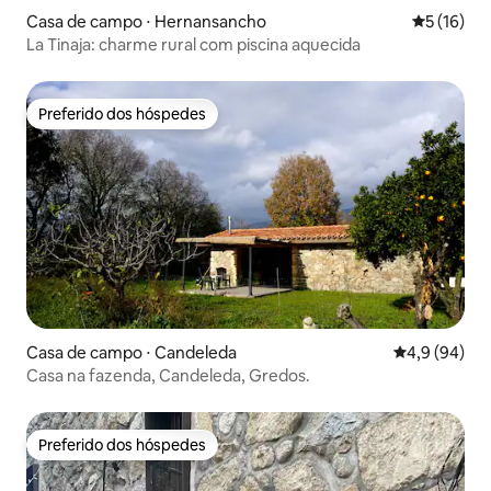
Casa de campo ⋅ Hernansancho
5 de uma a
5 (16)
La Tinaja: charme rural com piscina aquecida
Preferido dos hóspedes
Preferido dos hóspedes
Casa de campo ⋅ Candeleda
4,9 de uma a
4,9 (94)
Casa na fazenda, Candeleda, Gredos.
Preferido dos hóspedes
Preferido dos hóspedes