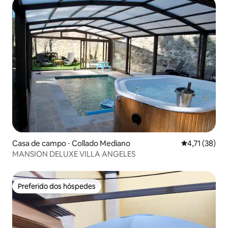
Casa de campo ⋅ Collado Mediano
4,71 de uma a
4,71 (38)
MANSION DELUXE VILLA ANGELES
Preferido dos hóspedes
Preferido dos hóspedes