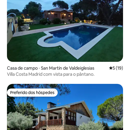
Casa de campo ⋅ San Martín de Valdeiglesias
5 de uma a
5 (19)
Villa Costa Madrid com vista para o pântano.
Preferido dos hóspedes
Preferido dos hóspedes