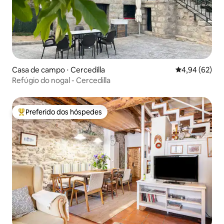
Casa de campo ⋅ Cercedilla
4,94 de uma a
4,94 (62)
Refúgio do nogal - Cercedilla
Preferido dos hóspedes
Entre os melhores preferidos dos hóspedes