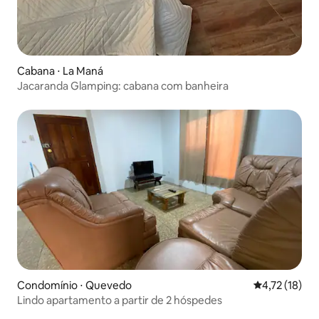
Cabana ⋅ La Maná
Jacaranda Glamping: cabana com banheira
Condomínio ⋅ Quevedo
4,72 de uma a
4,72 (18)
Lindo apartamento a partir de 2 hóspedes