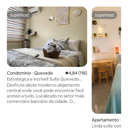
Superhost
Superhost
Superhost
Superhost
Condomínio ⋅ Quevedo
4,84 de uma avaliação média de 
4,84 (116)
Estratégica e incrível! Suíte Quevedo
Centro
Desfrute deste moderno alojamento
central onde você pode encontrar fácil
acesso a tudo. Localizado no setor mais
comercial e bancário da cidade. O
espaço: Quarto confortável ideal para
casais. Smart TV com Netflix Wi-fi
Banheiro privativo com água quente Ar-
Apartamento ⋅ G
condicionado ✨Recomendações: • A
Linda suíte com ja