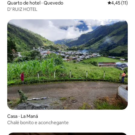
Quarto de hotel ⋅ Quevedo
4,45 de uma a
4,45 (11)
D’ RUIZ HOTEL
Casa ⋅ La Maná
Chalé bonito e aconchegante