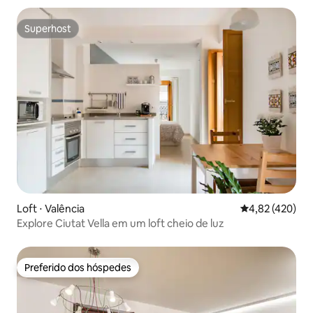
Superhost
Superhost
Loft ⋅ Valência
4,82 de uma av
4,82 (420)
Explore Ciutat Vella em um loft cheio de luz
Preferido dos hóspedes
Preferido dos hóspedes