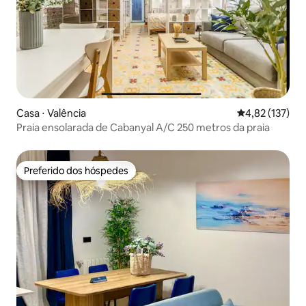
Casa ⋅ Valência
4,82 de uma av
4,82 (137)
Praia ensolarada de Cabanyal A/C 250 metros da praia
Preferido dos hóspedes
Preferido dos hóspedes