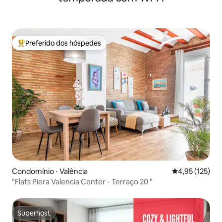
Preferido dos hóspedes
Entre os melhores preferidos dos hóspedes
Condomínio ⋅ Valência
4,95 de uma av
4,95 (125)
"Flats Piera Valencia Center - Terraço 20 "
Superhost
Superhost