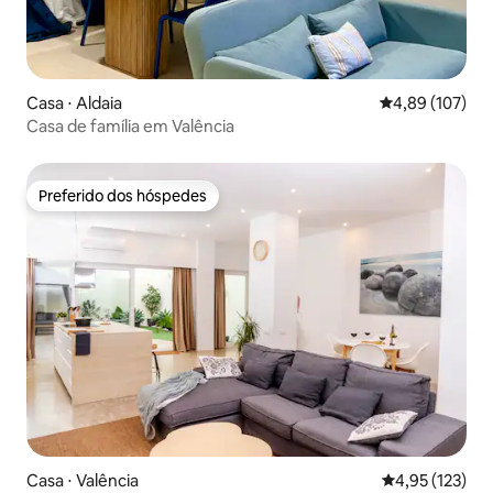
Casa ⋅ Aldaia
4,89 de uma av
4,89 (107)
Casa de família em Valência
Preferido dos hóspedes
Preferido dos hóspedes
Casa ⋅ Valência
4,95 de uma av
4,95 (123)