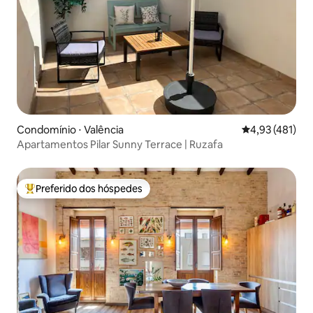
Condomínio ⋅ Valência
4,93 de uma av
4,93 (481)
Apartamentos Pilar Sunny Terrace | Ruzafa
Preferido dos hóspedes
Entre os melhores preferidos dos hóspedes