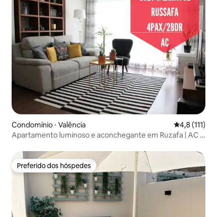
Condomínio ⋅ Valência
4,8 de uma av
4,8 (111)
Apartamento luminoso e aconchegante em Ruzafa | AC &
Walkable
Preferido dos hóspedes
Preferido dos hóspedes