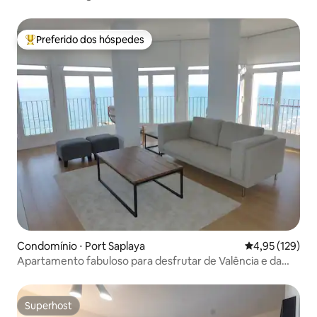
gratuito
Preferido dos hóspedes
Entre os melhores preferidos dos hóspedes
Condomínio ⋅ Port Saplaya
4,95 de uma av
4,95 (129)
Apartamento fabuloso para desfrutar de Valência e da
praia
Superhost
Superhost