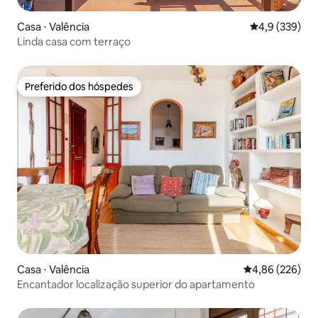
Casa ⋅ Valência
4,9 de uma av
4,9 (339)
Linda casa com terraço
Preferido dos hóspedes
Preferido dos hóspedes
Casa ⋅ Valência
4,86 de uma ava
4,86 (226)
Encantador localização superior do apartamento