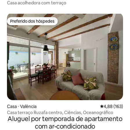
Casa acolhedora com terraço
Preferido dos hóspedes
Preferido dos hóspedes
Casa ⋅ Valência
4,88 de uma av
4,88 (163)
Casa terraço Ruzafa centro, Ciências, Oceanográfico
Aluguel por temporada de apartamento
com ar-condicionado