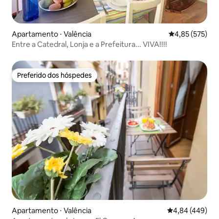
Apartamento ⋅ Valência
4,85 de uma av
4,85 (575)
Entre a Catedral, Lonja e a Prefeitura... VIVA!!!!
Preferido dos hóspedes
Preferido dos hóspedes
Apartamento ⋅ Valência
4,84 de uma ava
4,84 (449)