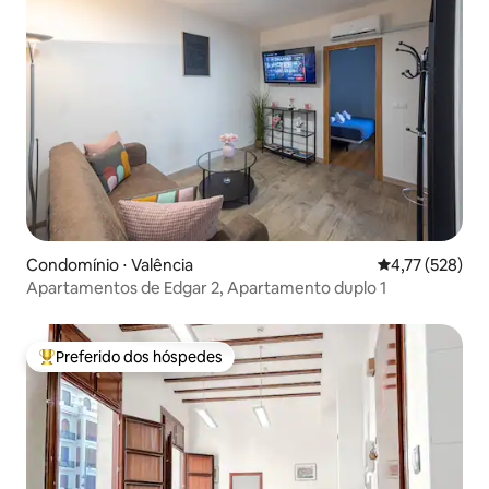
Condomínio ⋅ Valência
4,77 de uma av
4,77 (528)
Apartamentos de Edgar 2, Apartamento duplo 1
Preferido dos hóspedes
Entre os melhores preferidos dos hóspedes