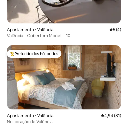
Apartamento ⋅ Valência
5 de uma 
5 (4)
Valência – Cobertura Monet – 10
Preferido dos hóspedes
Entre os melhores preferidos dos hóspedes
Apartamento ⋅ Valência
4,94 de uma a
4,94 (81)
No coração de Valência