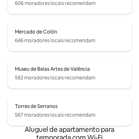
Ciências e Artes ou para a praia de
606 moradores locais recomendam
Valência. Caminhar ou andar de bicicleta
é uma ótima opção, pois tudo fica
próximo ao chão. Se você vier de carro, a
apenas 200m de distância é o
estacionamento público da La Plaza de la
Mercado de Colón
Reina, no coração da cidade. Tranquilo e,
646 moradores locais recomendam
ao mesmo tempo, você encontrará toda
a vibração da cidade. Aguardamos por
avisar você.
Museu de Belas Artes de Valência
562 moradores locais recomendam
Torres de Serranos
567 moradores locais recomendam
Aluguel de apartamento para
temporada com Wi-Fi