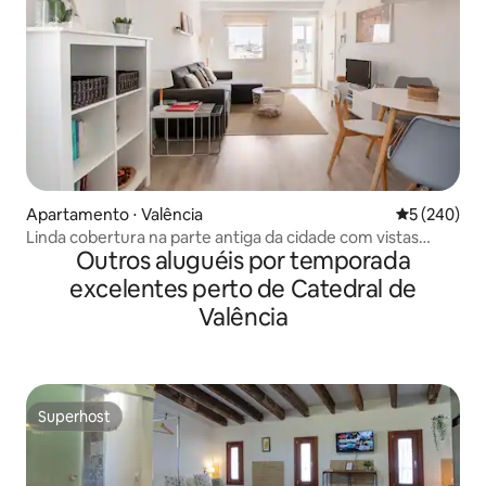
Apartamento ⋅ Valência
5 de uma av
5 (240)
Linda cobertura na parte antiga da cidade com vistas
Outros aluguéis por temporada
maravilhosas
excelentes perto de Catedral de
Valência
Superhost
Superhost