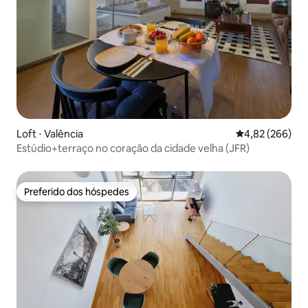
Loft ⋅ Valência
4,82 de uma ava
4,82 (266)
Estúdio+terraço no coração da cidade velha (JFR)
Preferido dos hóspedes
Preferido dos hóspedes