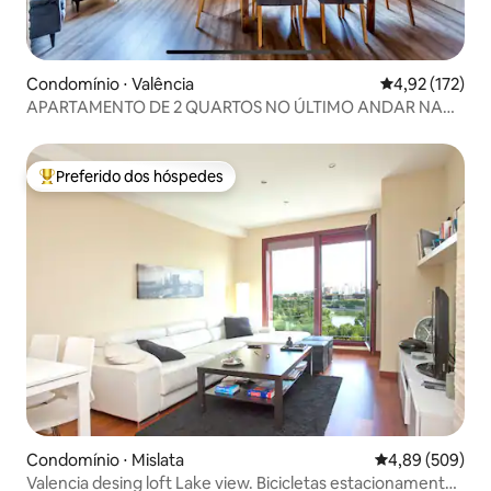
Condomínio ⋅ Valência
4,92 de uma av
4,92 (172)
APARTAMENTO DE 2 QUARTOS NO ÚLTIMO ANDAR NA
MODERNA RUZAFA! AC + Wi-Fi
Preferido dos hóspedes
Entre os melhores preferidos dos hóspedes
Condomínio ⋅ Mislata
4,89 de uma ava
4,89 (509)
Valencia desing loft Lake view. Bicicletas estacionamento