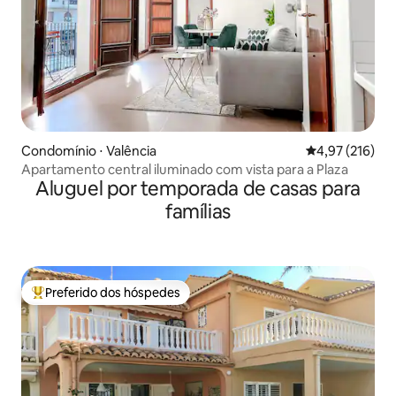
Condomínio ⋅ Valência
4,97 de uma av
4,97 (216)
Apartamento central iluminado com vista para a Plaza
Aluguel por temporada de casas para
famílias
Preferido dos hóspedes
Entre os melhores preferidos dos hóspedes