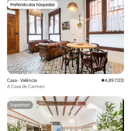
Preferido dos hóspedes
Preferido dos hóspedes
Casa ⋅ Valência
4,89 de uma av
4,89 (123)
A Casa de Carmen
Superhost
Superhost