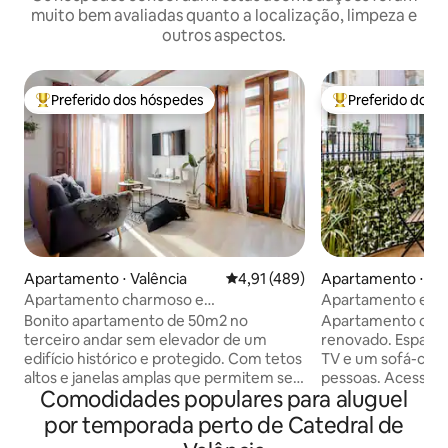
muito bem avaliadas quanto a localização, limpeza e
outros aspectos.
Preferido dos hóspedes
Preferido dos 
Entre os melhores preferidos dos hóspedes
Entre os melhore
Apartamento ⋅ Valência
4,91 de uma avaliação média de 
4,91 (489)
Apartamento ⋅ Val
Apartamento charmoso e
Apartamento eleg
aconchegante no melhor local do centro
coração de Valênc
Bonito apartamento de 50m2 no
Apartamento de u
da cidade
terceiro andar sem elevador de um
renovado. Espaços
edifício histórico e protegido. Com tetos
TV e um sofá-cam
altos e janelas amplas que permitem ser
pessoas. Acesso à
Comodidades populares para aluguel
um piso de muita luz, é composto por
estar. Cozinha to
uma espaçosa sala de estar e cozinha
com todos os utens
por temporada perto de Catedral de
integrada, completamente aberta. Na
apartamento está 