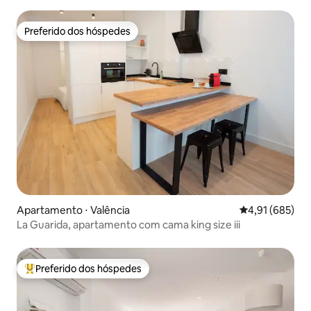
Preferido dos hóspedes
Preferido dos hóspedes
Apartamento ⋅ Valência
4,91 de uma av
4,91 (685)
La Guarida, apartamento com cama king size iii
Preferido dos hóspedes
Entre os melhores preferidos dos hóspedes