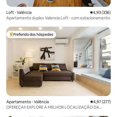
Loft ⋅ Valência
4,93 de uma av
4,93 (336)
Apartamento duplex Valencia Loft - com estacionamento
Preferido dos hóspedes
Entre os melhores preferidos dos hóspedes
Apartamento ⋅ Valência
4,97 de uma av
4,97 (277)
OFEREÇA!! EXPLORE A MELHOR LOCALIZAÇÃO DA
ANTIGA VALÊNCIA