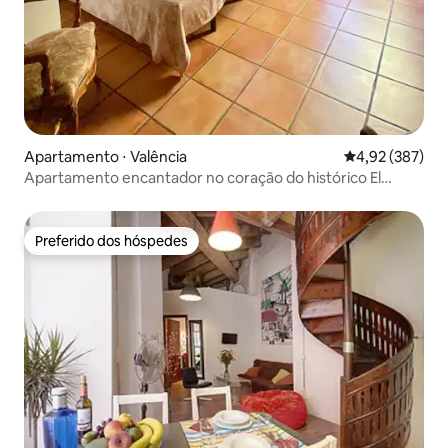
Apartamento ⋅ Valência
4,92 de uma av
4,92 (387)
Apartamento encantador no coração do histórico El
Carmen
Preferido dos hóspedes
Preferido dos hóspedes