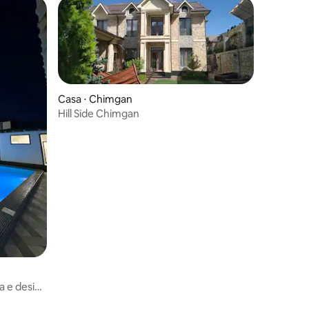
Casa ⋅ Chimgan
Hill Side Chimgan
va e design