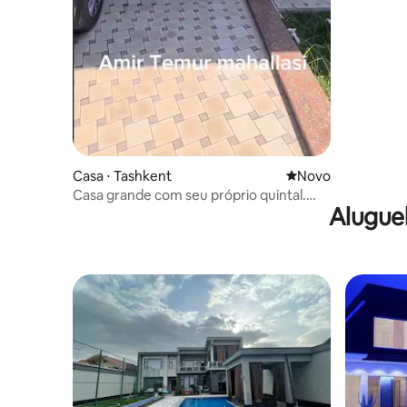
Casa ⋅ Tashkent
Novo lugar para fic
Novo
Casa grande com seu próprio quintal.
Alugue
Mais de 5 quartos