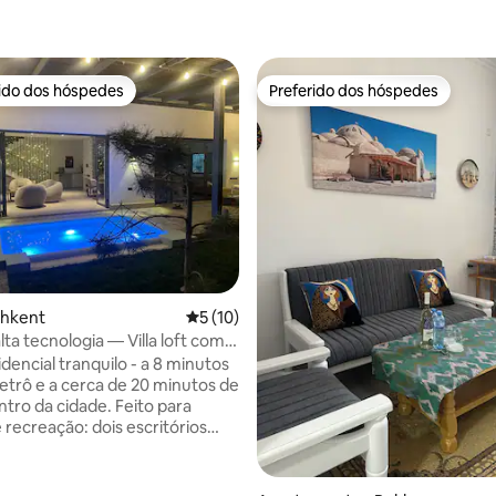
rido dos hóspedes
Preferido dos hóspedes
 melhores preferidos dos hóspedes
Preferido dos hóspedes
shkent
5 de uma avaliação média de 5, 10 avalia
5 (10)
lta tecnologia — Villa loft com
ar livre
idencial tranquilo - a 8 minutos
etrô e a cerca de 20 minutos de
ntro da cidade. Feito para
 recreação: dois escritórios
 para foco profundo; noites no
u na banheira de
sagem. 3 quartos — queen no