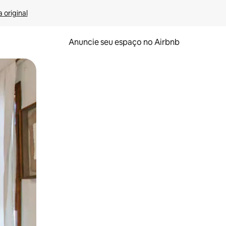
 original
Anuncie seu espaço no Airbnb
 deslizando o dedo na tela.