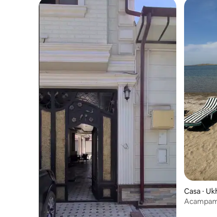
Casa ⋅ U
Acampame
Oxus