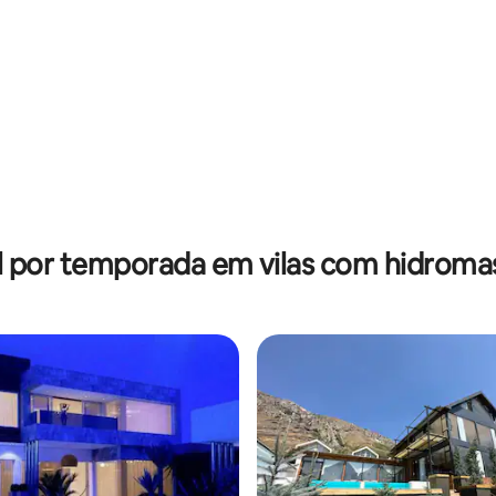
ar
l por temporada em vilas com hidrom