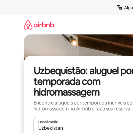
Pular
Algu
para
o
conteúdo
Uzbequistão: aluguel po
temporada com
hidromassagem
Encontre aluguéis por temporada incríveis c
hidromassagem no Airbnb e faça sua reserva
Localização
Quando os resultados estiverem disponíveis, expl