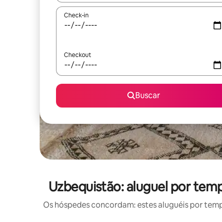
Check-in
Checkout
Buscar
Uzbequistão: aluguel por te
Os hóspedes concordam: estes aluguéis por tem