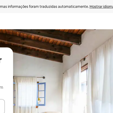
mas informações foram traduzidas automaticamente. 
Mostrar idioma
r
om
ore-os usando as seta para cima e para baixo do teclado ou tocando e