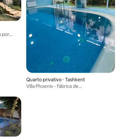
a por
Quarto privativo ⋅ Tashkent
Villa Phoenix - fábrica de
rejuvenescimento e beleza!!!