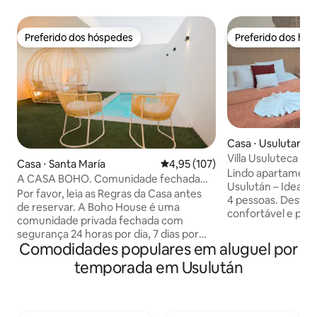
Preferido dos hóspedes
Preferido dos hó
Preferido dos hóspedes
Preferido dos hó
Casa ⋅ Usulutan
Villa Usuluteca Est
Casa ⋅ Santa María
4,95 de uma avaliação média de 
4,95 (107)
Lindo apartamento
A CASA BOHO. Comunidade fechada
Usulután – Ideal pa
privada
Por favor, leia as Regras da Casa antes
4 pessoas. Desfrute de uma estadia
de reservar. A Boho House é uma
confortável e prát
comunidade privada fechada com
aconchegante loc
segurança 24 horas por dia, 7 dias por
segura e central. 
Comodidades populares em aluguel por
semana, e com o seu conforto em
carro, você está a 
mente. Venha relaxar, descontrair e
temporada em Usulután
min do C.C Plaza 
desfrutar de um lugar tranquilo. A casa
hora de Surf City 2
Boho tem piscina privativa, 3 camas
de Alegria. Perfei
queen size e 1 cama de solteiro para até
ou longas, tem 200
6 hóspedes. A cozinha está totalmente