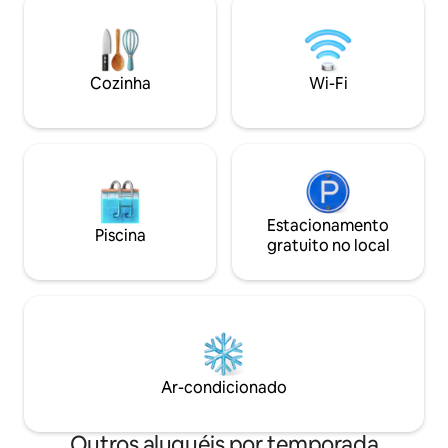
Estacionamento n
equipada. A casa tem Internet de alta
Desfrute de confor
velocidade e alto-falantes inteligentes
localização!
Alexa em todos os quartos, lavadora e
secadora. Mal podemos esperar para
Cozinha
Wi-Fi
que você fique aqui
Estacionamento
Piscina
gratuito no local
Ar-condicionado
Outros aluguéis por temporada