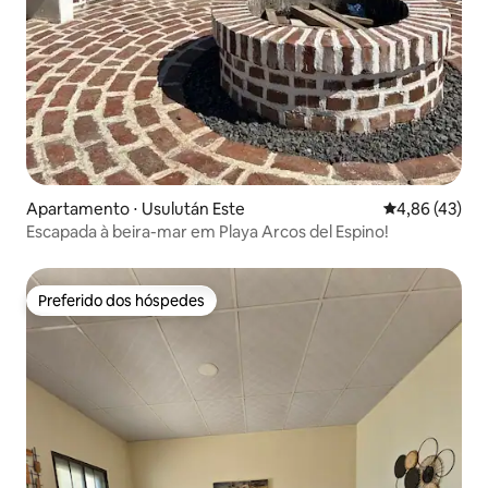
Apartamento ⋅ Usulután Este
4,86 de uma a
4,86 (43)
Escapada à beira-mar em Playa Arcos del Espino!
Preferido dos hóspedes
Preferido dos hóspedes