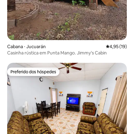
Cabana ⋅ Jucuarán
4,95 de uma a
4,95 (19)
Casinha rústica em Punta Mango. Jimmy's Cabin
Preferido dos hóspedes
Preferido dos hóspedes