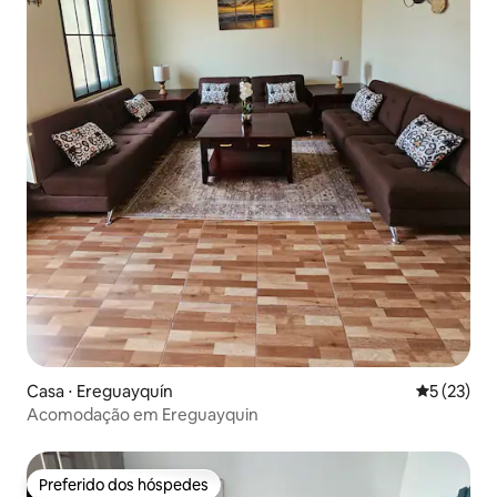
Casa ⋅ Ereguayquín
5 de uma a
5 (23)
Acomodação em Ereguayquin
Preferido dos hóspedes
Preferido dos hóspedes