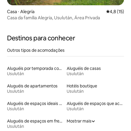
Casa ⋅ Alegría
4,8 de uma a
4,8 (15)
Casa da família Alegría, Usulután, Área Privada
Destinos para conhecer
Outros tipos de acomodações
Aluguéis por temporada com banheira de hidromassagem
Aluguéis de casas
Usulután
Usulután
Aluguéis de apartamentos
Hotéis boutique
Usulután
Usulután
Aluguéis de espaços ideais para famílias
Aluguéis de espaços que aceitam animais de estimação
Usulután
Usulután
Aluguéis de espaços em frente à praia
Mostrar mais
Usulután