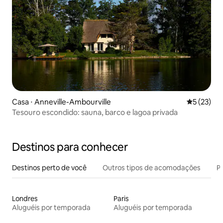
Casa ⋅ Anneville-Ambourville
5 de uma a
5 (23)
Tesouro escondido: sauna, barco e lagoa privada
Destinos para conhecer
Destinos perto de você
Outros tipos de acomodações
Pr
Londres
Paris
Aluguéis por temporada
Aluguéis por temporada