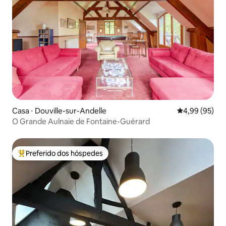
Casa ⋅ Douville-sur-Andelle
4,99 de uma a
4,99 (95)
O Grande Aulnaie de Fontaine-Guérard
Preferido dos hóspedes
Entre os melhores preferidos dos hóspedes