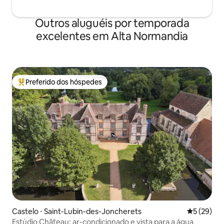
Outros aluguéis por temporada
excelentes em Alta Normandia
Preferido dos hóspedes
Entre os melhores preferidos dos hóspedes
Castelo ⋅ Saint-Lubin-des-Joncherets
5 de uma a
5 (29)
Estúdio Château: ar-condicionado e vista para a água