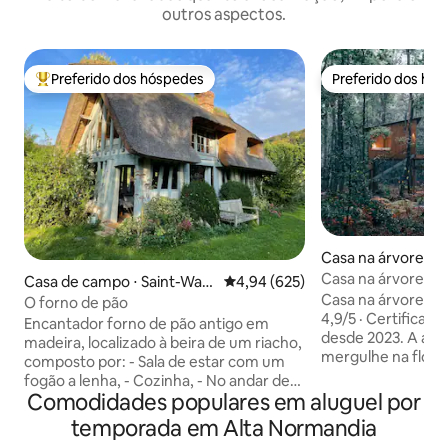
outros aspectos.
Preferido dos hóspedes
Preferido dos hó
Entre os melhores preferidos dos hóspedes
Preferido dos hó
Casa na árvore ⋅ 
Boussey
Casa na árvore co
Casa de campo ⋅ Saint-Wan
4,94 de uma avaliação média de 
4,94 (625)
privativa
Casa na árvore —
drille-Rançon
O forno de pão
4,9/5 · Certifica
Encantador forno de pão antigo em
desde 2023. A apen
madeira, localizado à beira de um riacho,
mergulhe na flor
composto por: - Sala de estar com um
nossa casa na árv
fogão a lenha, - Cozinha, - No andar de
arquitetos, situad
Comodidades populares em aluguel por
cima: -banheiro com chuveiro/vaso
hectares. Confort
sanitário acessível por uma escada de
temporada em Alta Normandia
amplas com vista 
moinho (ver fotos), - quarto com uma