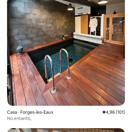
Casa ⋅ Forges-les-Eaux
4,96 de uma av
4,96 (101)
No entanto,