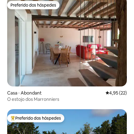
Preferido dos hóspedes
Preferido dos hóspedes
Casa ⋅ Abondant
4,95 de uma a
4,95 (22)
O estojo dos Marronniers
Preferido dos hóspedes
Entre os melhores preferidos dos hóspedes