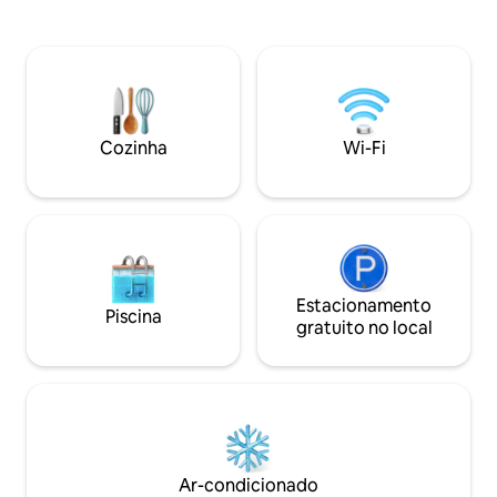
lenha, vaso sanitá
cama de 160 x 200 com vista para o
chuveiro com box. 
riacho, acessível por uma escada de
manhã entregue n
moinho (ver fotos), O quarto e o
Vantagens: jantar
banheiro não se comunicam. Móveis de
entregues em uma
jardim, churrasqueira, estacionamento
externa e lareira p
privativo, lenha incluída Outra casa de
campo, a Casa de Pedra, fica a 100
Cozinha
Wi-Fi
metros
Estacionamento
Piscina
gratuito no local
Ar-condicionado