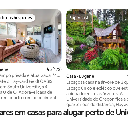
rido dos hóspedes
Superhost
 melhores preferidos dos hóspedes
Superhost
gene
5 de uma avaliação média de 5, 172 avalia
5 (172)
ampo privada e atualizada, *4
Casa ⋅ Eugene
édia de 5, 606 avaliações
es para UO*
té o Hayward Field! OÁSIS
Espaçosa casa na árvore de 3 
m South University, a 4
Oregon - imperdível!
Espaço único e eclético que es
a U de O. Adorável casa de
aninhado entre as árvores. A
 um quarto com aquecimento
Universidade do Oregon fica a
cionado sem dutos. Belo
quarteirões de distância, Haywa
m assentos ao ar livre e lareira.
12 minutos a pé e vista para o E
es em casas para alugar perto de Un
 no local. Um retiro tranquilo
Autzen. 3 Bdr, 3 Bath e deck en
biente de parque. Caminhe
A casa está bem equipada com
pus em minutos! ***Localizado
salas de estar e tem uma churr