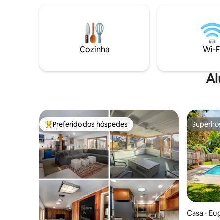
em South 
cerca alta para privacidade. Nossa casa
de luxo o
recém-construída fica atrás do BnB sem
mas fica 
paredes compartilhadas e acesso
Espere um
separado ao portão lateral. *
ao ar livr
Recentemente reformada com muito
Cozinha
Wi-F
temporada de 
carinho, observe que as avaliações
adequado 
anteriores a maio de 2025 refletem o
anos.
layout anterior de 2 quartos da casa e o
Al
quintal compartilhado.
Preferido dos hóspedes
Superho
Entre os melhores preferidos dos hóspedes
Superho
Casa ⋅ Eu