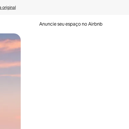
 original
Anuncie seu espaço no Airbnb
 deslizando o dedo na tela.