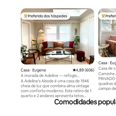
Preferido dos hóspedes
Prefe
Entre os melhores preferidos dos hóspedes
Entre os
Casa ⋅ Eu
Casa de c
Casa ⋅ Eugene
4,89 de uma avaliação m
4,89 (606)
quarteirõ
Caminhe a
A morada de Adeline — refúgio
PRIVADO e
moderno com charme atemporal
A Adeline's Abode é uma casa de 1946
quadras d
cheia de luz que combina alma vintage
campo de
com conforto moderno. Este retiro de 1
e ar condi
quarto e 2 andares apresenta tetos
quintal co
Comodidades popular
abobadados, clarabóias, pisos aquecidos
Lavanderia
e madeira de lei em toda a propriedade
em um am
— perfeito para 2, com espaço para 3.
até o cam
Desfrute de um pátio privado com uma