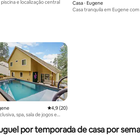
piscina e localização central
Casa ⋅ Eugene
Casa tranquila em Eugene com
de hidromassagem
média de 5, 18 avaliações
st
st
gene
4,9 de uma avaliação média de 5, 20 avalia
4,9 (20)
clusiva, spa, sala de jogos e
norâmicas
uguel por temporada de casa por sem