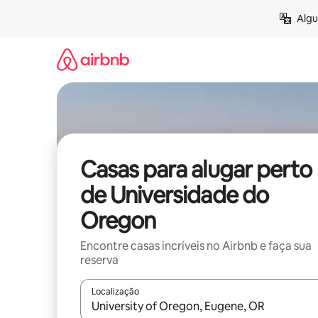
Pular
Algu
para
o
conteúdo
Casas para alugar perto
de Universidade do
Oregon
Encontre casas incríveis no Airbnb e faça sua
reserva
Localização
Quando os resultados estiverem disponíveis, expl