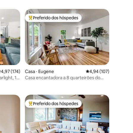
Preferido dos hóspedes
os hóspedes
Entre os melhores preferidos dos hóspedes
ções
,97 de uma avaliação média de 5, 174 avaliações
4,97 (174)
Casa ⋅ Eugene
4,94 de uma avaliação 
4,94 (107)
light, 1
Casa encantadora a 8 quarteirões do
iversão
campus Hayward & UO
Preferido dos hóspedes
Entre os melhores preferidos dos hóspedes