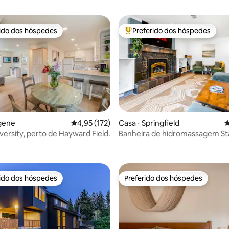
rido dos hóspedes
Preferido dos hóspedes
 melhores preferidos dos hóspedes
Entre os melhores preferidos d
gene
4,95 de uma avaliação média de 5, 172 avalia
4,95 (172)
Casa ⋅ Springfield
4
versity, perto de Hayward Field.
Banheira de hidromassagem Star
édia de 5, 110 avaliações
milha para Autzen, Cercado, D
em Família!
rido dos hóspedes
Preferido dos hóspedes
 melhores preferidos dos hóspedes
Preferido dos hóspedes