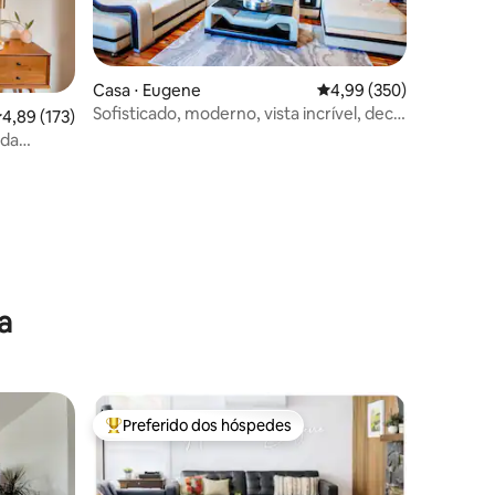
Casa ⋅ Eugene
4,99 de uma avaliação m
4,99 (350)
Sofisticado, moderno, vista incrível, deck
,89 de uma avaliação média de 5, 173 avaliações
4,89 (173)
ções
e mesa de bilhar
 da
 e do
a
Preferido dos hóspedes
os hóspedes
Entre os melhores preferidos dos hóspedes