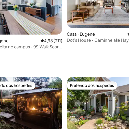
média de 5, 91 avaliações
Casa ⋅ Eugene
Dot's House - Caminhe até Ha
gene
4,93 de uma avaliação média de 5, 211 avalia
4,93 (211)
Field e a Universidade de Oreg
eita no campus - 99 Walk Score
moda 10
rido dos hóspedes
Preferido dos hóspedes
 melhores preferidos dos hóspedes
Preferido dos hóspedes