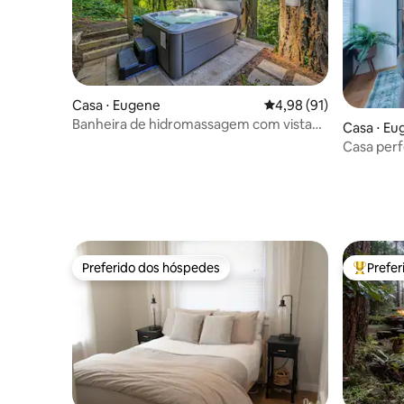
Casa ⋅ Eugene
4,98 de uma avaliação 
4,98 (91)
Banheira de hidromassagem com vista
Casa ⋅ Eu
para a floresta • 5 minutos para UO • Sala
Casa perf
de jogos
4bd, aco
Preferido dos hóspedes
Prefe
Preferido dos hóspedes
Entre os