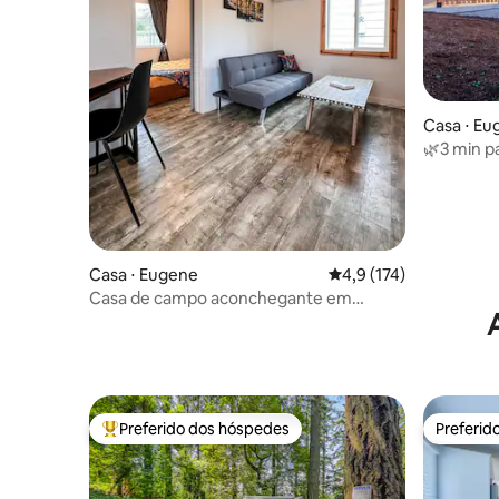
Casa ⋅ Eu
🌿3 min pa
Central p
Casa ⋅ Eugene
4,9 de uma avaliação m
4,9 (174)
Casa de campo aconchegante em
Eugene perto da UofO
Preferido dos hóspedes
Preferid
Entre os melhores preferidos dos hóspedes
Preferid