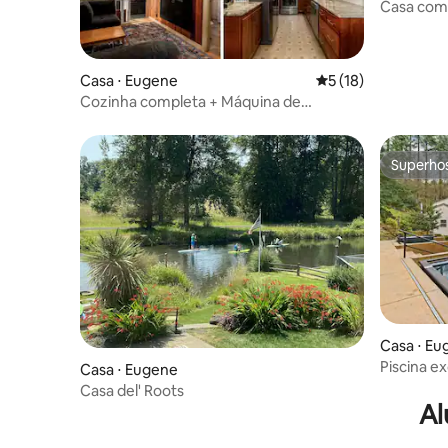
Casa com 
Casa ⋅ Eugene
5 de uma avaliação 
5 (18)
Cozinha completa + Máquina de
lavar/secar + Camas king + Sauna
Superho
Superho
Casa ⋅ Eu
Piscina ex
Casa ⋅ Eugene
vistas pa
Casa del' Roots
Al