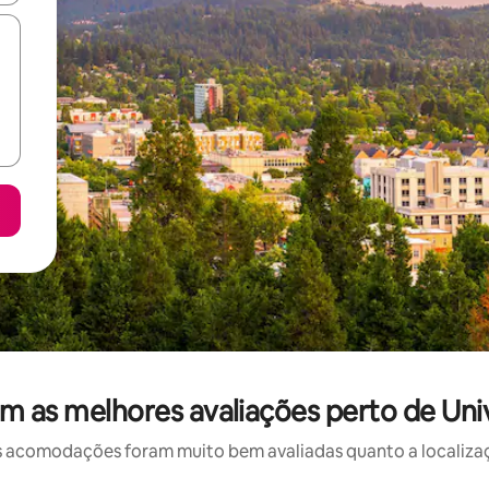
om as melhores avaliações perto de Un
 acomodações foram muito bem avaliadas quanto a localizaçã