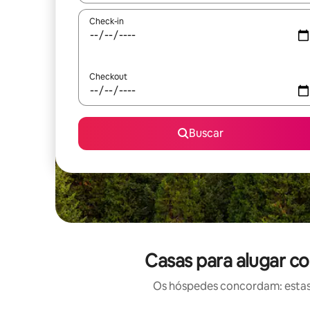
Check-in
Checkout
Buscar
Casas para alugar c
Os hóspedes concordam: estas