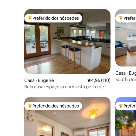
Preferido dos hóspedes
Prefe
Entre os melhores preferidos dos hóspedes
Entre os
Casa ⋅ Eu
South Uni
Casa ⋅ Eugene
4,95 de uma avaliação m
4,95 (110)
Bela casa espaçosa com vista perto de
UO
Preferido dos hóspedes
Prefe
Entre os melhores preferidos dos hóspedes
Entre os