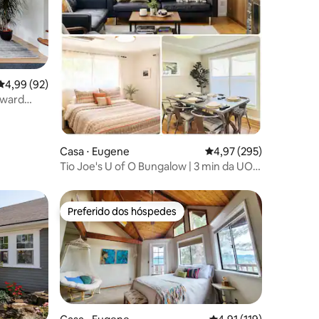
4,99 de uma avaliação média de 5, 92 avaliações
4,99 (92)
yward
ções
on
Casa ⋅ Eugene
4,97 de uma avaliação 
4,97 (295)
Tio Joe's U of O Bungalow | 3 min da UO •
Hayward
Preferido dos hóspedes
Preferido dos hóspedes