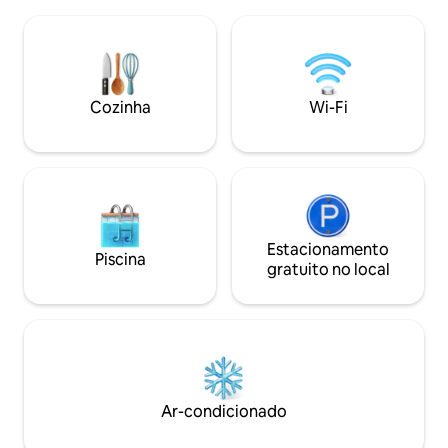
sol, nascer da lua, 
totalmente isolada oferece conforto
selvagem. Tapete d
aconchegante e climatizado durante
alguns materiais d
todo o ano. Saboreie vinhos sob as
livre pessoal com 
estrelas ou relaxe com estilo em
confortáveis cade
ambientes internos. Crie memórias
Entrada para tril
Cozinha
Wi-Fi
duradouras no The Dome: seu refúgio
do lado de fora da
de glamping de luxo espera por você.
Lugar perfeito para
Estacionamento
Piscina
gratuito no local
Ar-condicionado