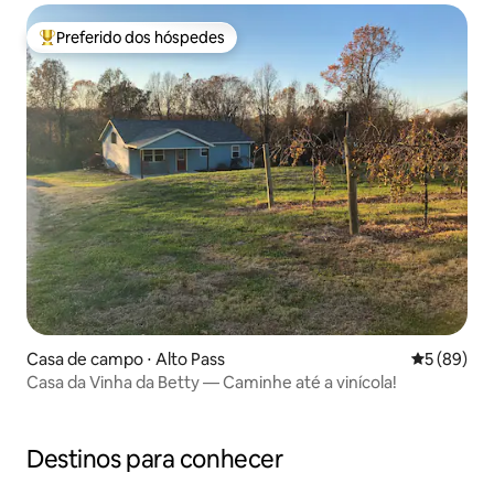
Preferido dos hóspedes
Entre os melhores preferidos dos hóspedes
Casa de campo ⋅ Alto Pass
5 de uma a
5 (89)
Casa da Vinha da Betty — Caminhe até a vinícola!
Destinos para conhecer