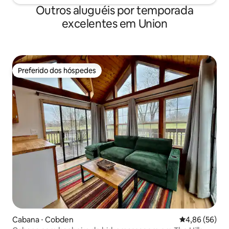
Outros aluguéis por temporada
excelentes em Union
Preferido dos hóspedes
Preferido dos hóspedes
Cabana ⋅ Cobden
4,86 de uma a
4,86 (56)