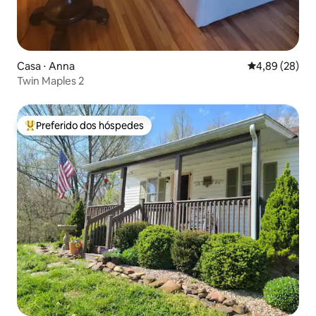
Casa ⋅ Anna
4,89 de uma a
4,89 (28)
Twin Maples 2
Preferido dos hóspedes
Entre os melhores preferidos dos hóspedes