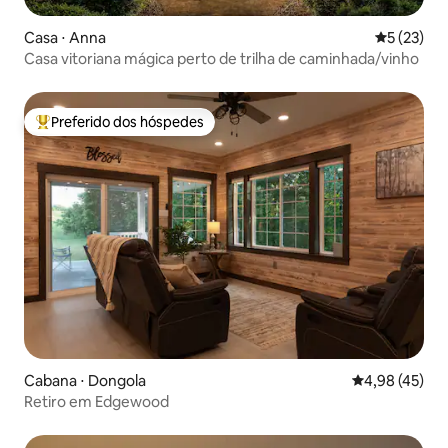
Casa ⋅ Anna
5 de uma a
5 (23)
Casa vitoriana mágica perto de trilha de caminhada/vinho
Preferido dos hóspedes
Entre os melhores preferidos dos hóspedes
Cabana ⋅ Dongola
4,98 de uma a
4,98 (45)
Retiro em Edgewood