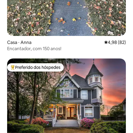
Casa ⋅ Anna
4,98 de uma a
4,98 (82)
Encantador, com 150 anos!
Preferido dos hóspedes
Entre os melhores preferidos dos hóspedes