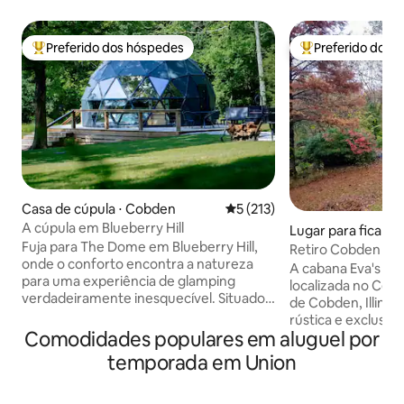
Preferido dos hóspedes
Preferido dos 
Entre os melhores preferidos dos hóspedes
Entre os melhore
Casa de cúpula ⋅ Cobden
5 de uma avaliação média de 
5 (213)
A cúpula em Blueberry Hill
Lugar para ficar ⋅
Fuja para The Dome em Blueberry Hill,
Retiro Cobden na 
onde o conforto encontra a natureza
A cabana Eva's Ro
para uma experiência de glamping
localizada no Cent
verdadeiramente inesquecível. Situado
de Cobden, Illinoi
em dois hectares privados ao longo da
rústica e exclusiva
pitoresca Trilha do Vinho de Shawnee
Comodidades populares em aluguel por
projetada para est
Hills e a poucos minutos da encantadora
natureza. Janelas
temporada em Union
aldeia de Cobden, você desfrutará de
de frente para a fl
um isolamento tranquilo com fácil
permitem vistas pr
acesso ao charme local. A cúpula