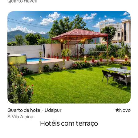
Quarto Haveli
Quarto de hotel ⋅ Udaipur
Novo lugar
Novo
A Vila Alpina
Hotéis com terraço