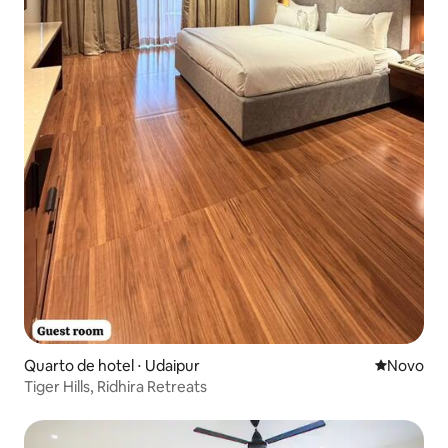
Quarto de hotel ⋅ Udaipur
Novo lugar
Novo
Tiger Hills, Ridhira Retreats