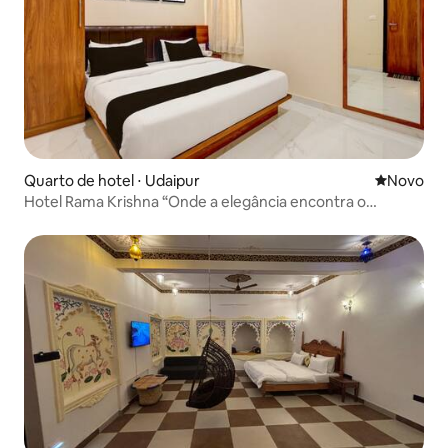
Quarto de hotel ⋅ Udaipur
Novo lugar
Novo
Hotel Rama Krishna “Onde a elegância encontra o
conforto.”