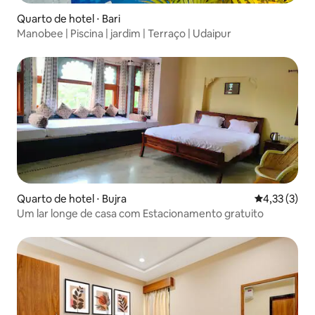
Quarto de hotel ⋅ Bari
Manobee | Piscina | jardim | Terraço | Udaipur
Quarto de hotel ⋅ Bujra
4,33 de uma 
4,33 (3)
Um lar longe de casa com Estacionamento gratuito