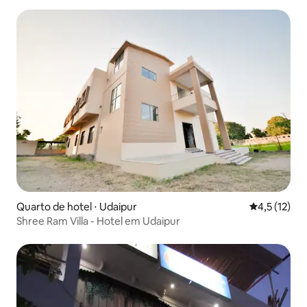
Quarto de hotel ⋅ Udaipur
4,5 de uma a
4,5 (12)
Shree Ram Villa - Hotel em Udaipur