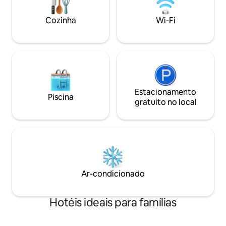
bicicletas e passeios turísticos
disponíveis (mediante pagamento).
Cozinha
Wi-Fi
Procure-nos no Google para ver
avaliações: Hotel Lake Star Bistro 77376
e 23235
Estacionamento
Piscina
gratuito no local
Ar-condicionado
Hotéis ideais para famílias