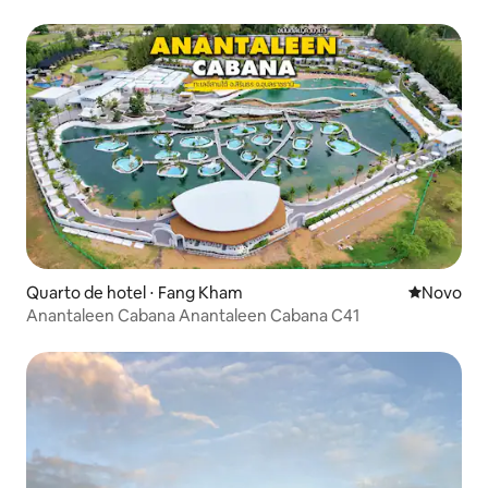
Quarto de hotel ⋅ Fang Kham
Novo lugar
Novo
Anantaleen Cabana Anantaleen Cabana C41