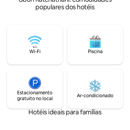
turísticos próxim
tranquilidade. Nosso resort foi projetado
populares dos hotéis
Nong Bua e o Cent
para atender a todos os tipos de
Ratchathani, com
viajantes, quer você esteja aqui para
verdadeiramente 
desfrutar de uma partida de golfe,
bonita. Reserve a
relaxar à beira da piscina ou explorar a
experiência inesqu
beleza natural da região.
Wi-Fi
Piscina
Estacionamento
Ar-condicionado
gratuito no local
Hotéis ideais para famílias