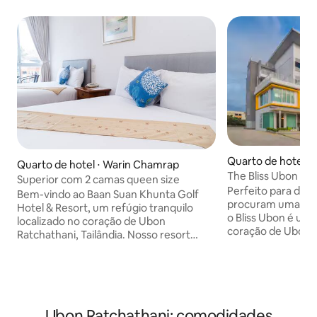
Quarto de hotel 
Quarto de hotel ⋅ Warin Chamrap
The Bliss Ubon
Superior com 2 camas queen size
Perfeito para dois
Bem-vindo ao Baan Suan Khunta Golf
procuram uma expe
Hotel & Resort, um refúgio tranquilo
o Bliss Ubon é um 
localizado no coração de Ubon
coração de Ubon R
Ratchathani, Tailândia. Nosso resort
de uma atmosfera
oferece o refúgio perfeito tanto para os
com acesso conven
amantes do golfe quanto para aqueles
atrações e comodi
que procuram um retiro relaxante na
como ar-condicion
natureza. No Baan Suan Khunta, nos
e internet sem fio
orgulhamos de proporcionar uma
centro de fitness 
Ubon Ratchathani: comodidades
mistura de conforto, aventura e