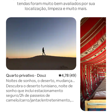
tendas foram muito bem avaliados por sua
localização, limpeza e muito mais.
Quarto privativo ⋅ Douz
4,78 de uma avaliação média de
4,78 (49)
Noites de sonhos, o deserto, mudança
de cenário garantida.
Descubra o deserto tunisiano, noite de
sonho que inclui estacionamento
seguro/2h de passeios de
camelo/carro/jantar/entretenimento,
fogueira, tenda, imperdível. Entre em
contato comigo mesmo que a data já