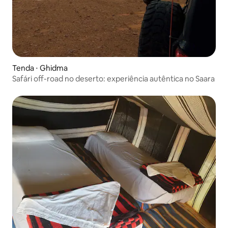
Tenda ⋅ Ghidma
Safári off-road no deserto: experiência autêntica no Saara