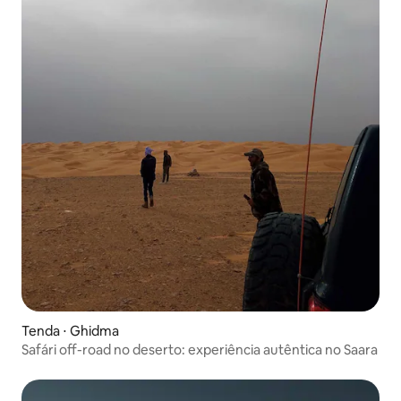
Tenda ⋅ Ghidma
Safári off-road no deserto: experiência autêntica no Saara