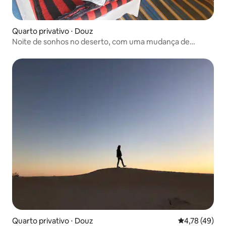
Quarto privativo ⋅ Douz
Noite de sonhos no deserto, com uma mudança de
cenário garantida 2
Quarto privativo ⋅ Douz
4,78 de uma a
4,78 (49)