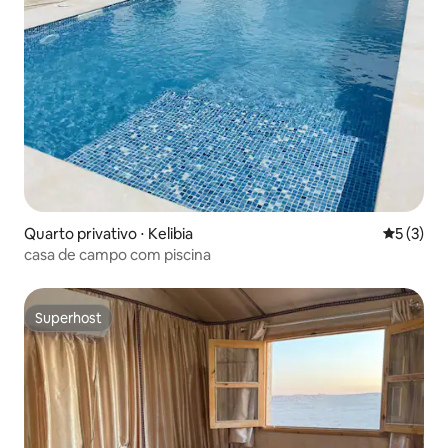
Quarto privativo ⋅ Kelibia
5 de uma 
5 (3)
casa de campo com piscina
Superhost
Superhost