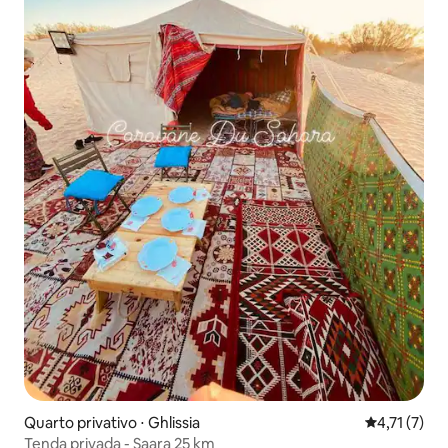
Quarto privativo ⋅ Ghlissia
4,71 de uma 
4,71 (7)
Tenda privada - Saara 25 km