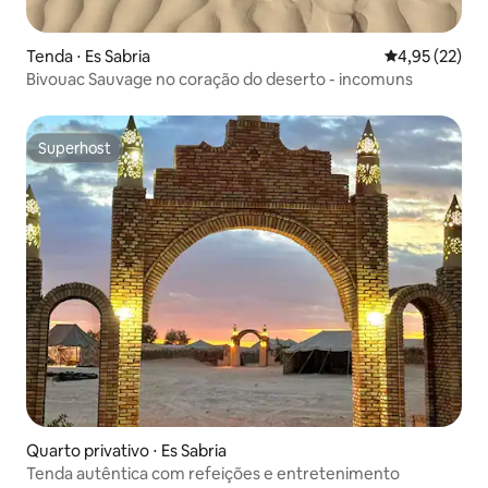
Tenda ⋅ Es Sabria
4,95 de uma a
4,95 (22)
Bivouac Sauvage no coração do deserto - incomuns
Superhost
Superhost
Quarto privativo ⋅ Es Sabria
Tenda autêntica com refeições e entretenimento