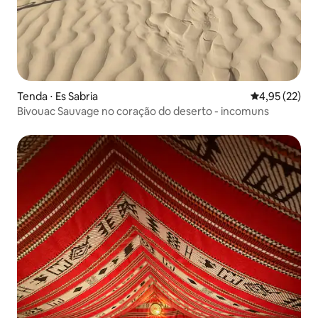
Tenda ⋅ Es Sabria
4,95 de uma a
4,95 (22)
Bivouac Sauvage no coração do deserto - incomuns