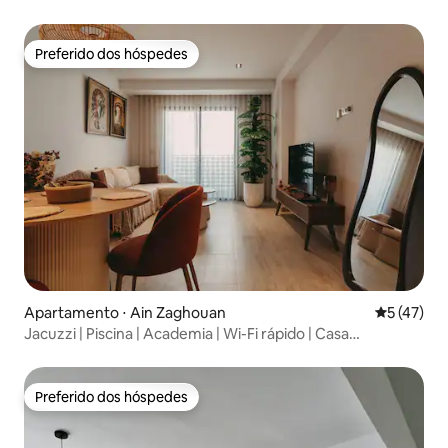
Saïd
Preferido dos hóspedes
Preferido dos hóspedes
Apartamento ⋅ Ain Zaghouan
5 de uma a
5 (47)
Jacuzzi | Piscina | Academia | Wi-Fi rápido | Casa
inteligente
Preferido dos hóspedes
Preferido dos hóspedes