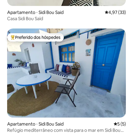
Apartamento ⋅ Sidi Bou Said
4,97 de uma a
4,97 (33)
Casa Sidi Bou Saïd
Preferido dos hóspedes
Entre os melhores preferidos dos hóspedes
Apartamento ⋅ Sidi Bou Said
5 de uma 
5 (5)
Refúgio mediterrâneo com vista para o mar em Sidi Bou