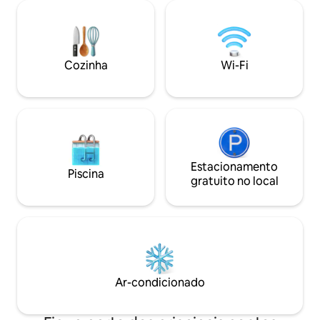
O apartamento possui uma sala de estar
será recebido por 
aconchegante, um quarto confortável,
apaixonados, aten
uma cozinha totalmente equipada, um
Entre descobertas
banheiro moderno e um pátio
flexibilidade, sua 
compartilhado que oferece uma base
aproveitar uma es
Cozinha
Wi-Fi
ideal para explorar a rica história de
Túnis.
Estacionamento
Piscina
gratuito no local
Ar-condicionado