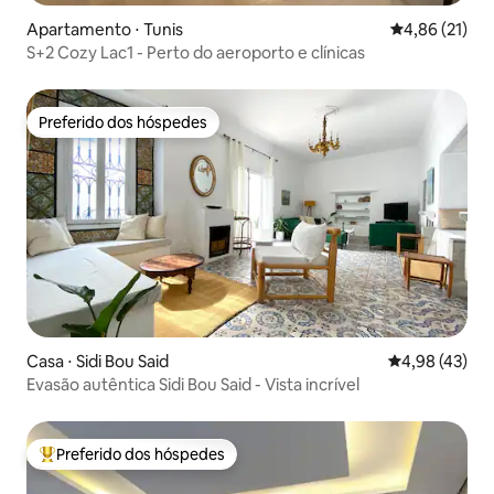
Apartamento ⋅ Tunis
4,86 de uma a
4,86 (21)
S+2 Cozy Lac1 - Perto do aeroporto e clínicas
Preferido dos hóspedes
Preferido dos hóspedes
Casa ⋅ Sidi Bou Said
4,98 de uma a
4,98 (43)
Evasão autêntica Sidi Bou Said - Vista incrível
Preferido dos hóspedes
Entre os melhores preferidos dos hóspedes