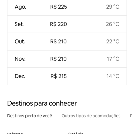
Ago.
R$ 225
29 °C
Set.
R$ 220
26 °C
Out.
R$ 210
22 °C
Nov.
R$ 210
17 °C
Dez.
R$ 215
14 °C
Destinos para conhecer
Destinos perto de você
Outros tipos de acomodações
Pr