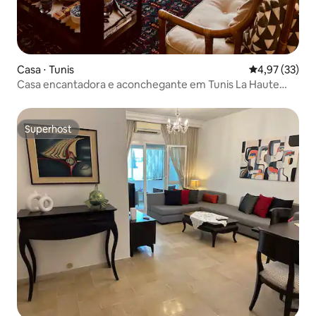
Casa ⋅ Tunis
4,97 de uma a
4,97 (33)
Casa encantadora e aconchegante em Tunis La Haute
Vue
Superhost
Superhost