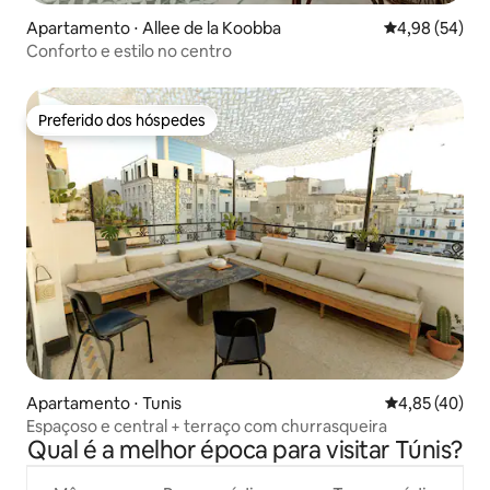
Apartamento ⋅ Allee de la Koobba
4,98 de uma a
4,98 (54)
Conforto e estilo no centro
Preferido dos hóspedes
Preferido dos hóspedes
Apartamento ⋅ Tunis
4,85 de uma a
4,85 (40)
Espaçoso e central + terraço com churrasqueira
Qual é a melhor época para visitar Túnis?