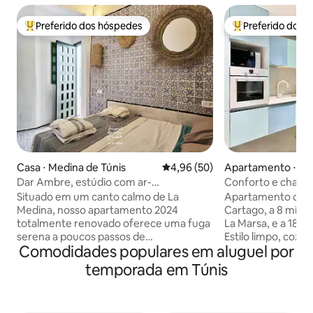
Preferido dos hóspedes
Preferido dos 
Entre os melhores preferidos dos hóspedes
Entre os melhore
Casa ⋅ Medina de Túnis
4,96 de uma avaliação média de
4,96 (50)
Apartamento ⋅ Sid
Dar Ambre, estúdio com ar-
Conforto e charm
condicionado na Medina
Situado em um canto calmo de La
Apartamento conf
Medina, nosso apartamento 2024
Cartago, a 8 minut
totalmente renovado oferece uma fuga
La Marsa, e a 18 m
serena a poucos passos de
Estilo limpo, cozi
Comodidades populares em aluguel por
monumentos icônicos, como a Mesquita
equipada, Wi-Fi r
Zitouna e o Palácio Kheireddine. Com
acolhedor e espaç
temporada em Túnis
sua localização conveniente perto de
trabalho remoto, f
instalações seguras do governo, você
prolongadas. Loca
experimentará conforto e tranquilidade.
para explorar faci