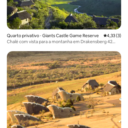
Quarto privativo ⋅ Giants Castle Game Reserve
4,33 de uma 
4,33 (3)
Chalé com vista para a montanha em Drakensberg 42
(com café da manhã)