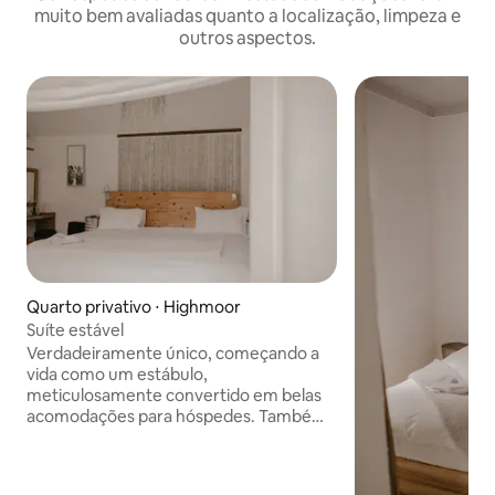
muito bem avaliadas quanto a localização, limpeza e
outros aspectos.
Quarto privativo ⋅ Highmoor
Suíte estável
Verdadeiramente único, começando a
vida como um estábulo,
meticulosamente convertido em belas
acomodações para hóspedes. Também
conhecida como nossa suíte de lua de
mel, é o nosso maior quarto com uma
vista deslumbrante da sua cama. Lareira