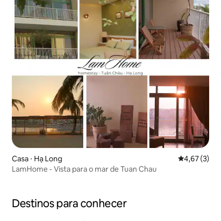
Casa ⋅ Hạ Long
4,67 de uma 
4,67 (3)
LamHome - Vista para o mar de Tuan Chau
Destinos para conhecer