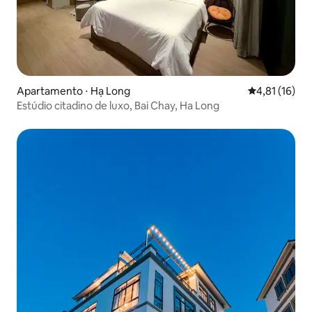
Apartamento ⋅ Hạ Long
4,81 de uma a
4,81 (16)
Estúdio citadino de luxo, Bai Chay, Ha Long