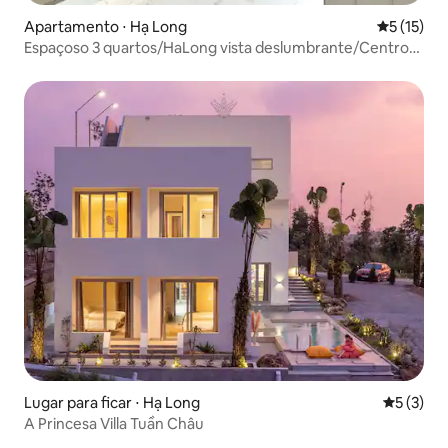
Apartamento ⋅ Hạ Long
5 de uma a
5 (15)
Espaçoso 3 quartos/HaLong vista deslumbrante/Centro/1
min pra praia
Lugar para ficar ⋅ Hạ Long
5 de uma 
5 (3)
A Princesa Villa Tuần Châu