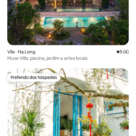
Vila ⋅ Hạ Long
5 de uma 
5 (4)
Muse Villa: piscina, jardim e artes locais
Preferido dos hóspedes
Preferido dos hóspedes