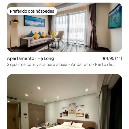
Preferido dos hóspedes
Preferido dos hóspedes
Apartamento ⋅ Hạ Long
4,95 de uma a
4,95 (41)
2 quartos com vista para a baía • Andar alto • Perto de
Vincom