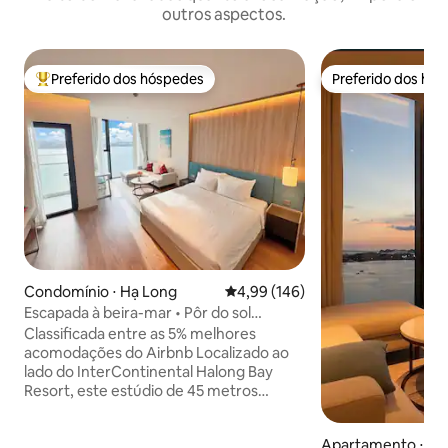
outros aspectos.
Preferido dos hóspedes
Preferido dos hó
Entre os melhores preferidos dos hóspedes
Preferido dos hó
Condomínio ⋅ Hạ Long
4,99 de uma avaliação média de 
4,99 (146)
Escapada à beira-mar • Pôr do sol
deslumbrante • Vista para o mar • Netflix
Classificada entre as 5% melhores
acomodações do Airbnb Localizado ao
lado do InterContinental Halong Bay
Resort, este estúdio de 45 metros
quadrados totalmente mobiliado com
vista deslumbrante para o mar da Baía
Apartamento ⋅ Hạ
de Ha Long a partir do andar alto.