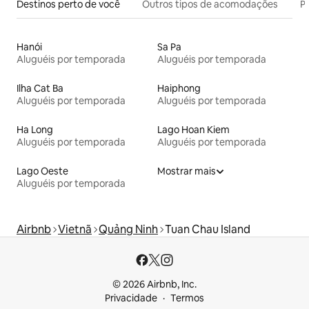
Destinos perto de você
Outros tipos de acomodações
Pr
Hanói
Sa Pa
Aluguéis por temporada
Aluguéis por temporada
Ilha Cat Ba
Haiphong
Aluguéis por temporada
Aluguéis por temporada
Ha Long
Lago Hoan Kiem
Aluguéis por temporada
Aluguéis por temporada
Lago Oeste
Mostrar mais
Aluguéis por temporada
Airbnb
Vietnã
Quảng Ninh
Tuan Chau Island
© 2026 Airbnb, Inc.
Privacidade
Termos