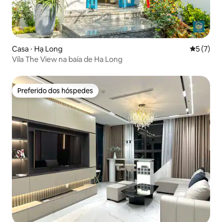
Casa ⋅ Hạ Long
5 de uma 
5 (7)
Vila The View na baía de Ha Long
Preferido dos hóspedes
Preferido dos hóspedes