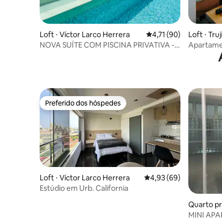
Loft ⋅ Víctor Larco Herrera
4,71 de uma avaliação 
4,71 (90)
Loft ⋅ Truji
NOVA SUÍTE COM PISCINA PRIVATIVA -
Apartamen
EL GOLF
Preferido dos hóspedes
Preferido dos hóspedes
Loft ⋅ Víctor Larco Herrera
4,93 de uma avaliação 
4,93 (69)
Estúdio em Urb. California
Quarto pri
MINI AP