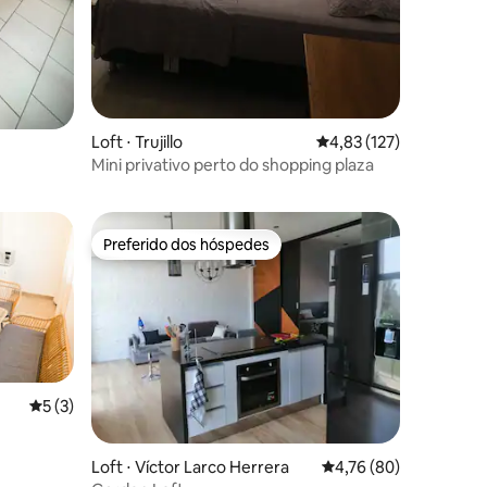
Loft ⋅ Trujillo
4,83 de uma avaliação 
4,83 (127)
Mini privativo perto do shopping plaza
Preferido dos hóspedes
Preferido dos hóspedes
5 de uma avaliação média de 5, 3 avaliações
5 (3)
Loft ⋅ Víctor Larco Herrera
4,76 de uma avaliação
4,76 (80)