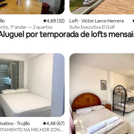
média de 5, 90 avaliações
llo
4,69 de uma avaliação média de 5, 32 avalia
4,69 (32)
Loft ⋅ Víctor Larco Herrera
to, 1º andar — 2 quartos
Suíte Executiva El Golf
Aluguel por temporada de lofts mensai
média de 5, 69 avaliações
vativo ⋅ Trujillo
4,48 de uma avaliação média de 5, 67 avalia
4,48 (67)
ARTAMENTO NA MELHOR ZONA