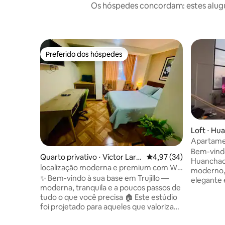
Os hóspedes concordam: estes alugué
Preferido dos hóspedes
Preferido dos hóspedes
Loft ⋅ Hu
Apartamen
Bem-vindo
Quarto privativo ⋅ Víctor Larc
4,97 de uma avaliação 
4,97 (34)
Huanchaco
o Herrera
localização moderna e premium com Wi-
moderno,
Fi e TV HD
✨ Bem-vindo à sua base em Trujillo —
elegante 
moderna, tranquila e a poucos passos de
O layout 
tudo o que você precisa 🏠 Este estúdio
espaçosa 
foi projetado para aqueles que valorizam
totalmen
a ordem, o conforto e a produtividade.
size com 