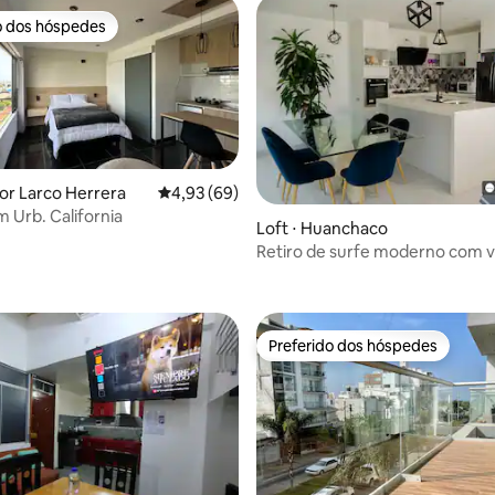
o dos hóspedes
o dos hóspedes
tor Larco Herrera
4,93 de uma avaliação média de 5, 69 avalia
4,93 (69)
m Urb. California
Loft ⋅ Huanchaco
Retiro de surfe moderno com v
o média de 5, 7 avaliações
panorâmica para o mar
Preferido dos hóspedes
Preferido dos hóspedes