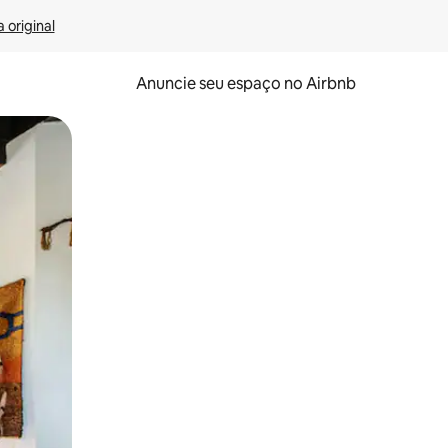
 original
Anuncie seu espaço no Airbnb
 deslizando o dedo na tela.