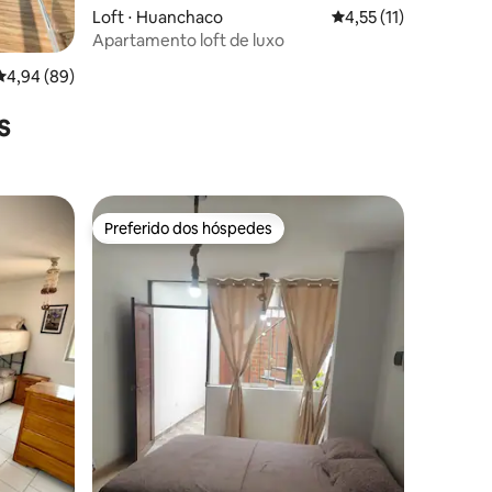
Loft ⋅ Huanchaco
4,55 de uma avaliação
4,55 (11)
Apartamento loft de luxo
ções
4,94 de uma avaliação média de 5, 89 avaliações
4,94 (89)
s
Preferido dos hóspedes
Preferido dos hóspedes
ções