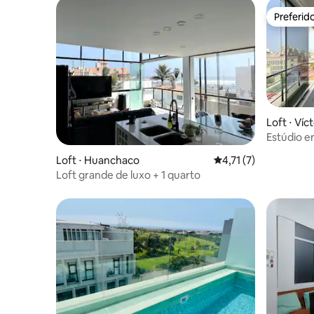
Preferid
Preferid
Loft ⋅ Víc
Estúdio e
Loft ⋅ Huanchaco
4,71 de uma avaliaçã
4,71 (7)
Loft grande de luxo + 1 quarto