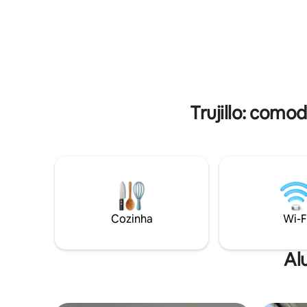
Perfeito para viajantes de negócios e
janelas i
aqueles que simplesmente querem
natural, 
descansar e recarregar as energias. Você
um local 
ficará no terceiro andar de um edifício
da manhã 
seguro e familiar, com acesso controlado
vinho à noite. Descubra
e uma vista tranquila para o jardim do
perfeita 
Óvalo — daqui de cima, o café da manhã
nosso loft
tem um sabor diferente… 📍 Localização
ideal + conforto garantido = experiência
Trujillo: como
única.
Cozinha
Wi-F
Al