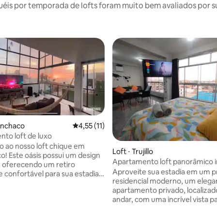
is por temporada de lofts foram muito bem avaliados por su
anchaco
4,55 de uma avaliação média de 5, 11 avalia
4,55 (11)
to loft de luxo
 ao nosso loft chique em
média de 5, 34 avaliações
Loft ⋅ Trujillo
! Este oásis possui um design
Apartamento loft panorâmico i
 oferecendo um retiro
2 quartos
Aproveite sua estadia em um p
e confortável para sua estadia.
residencial moderno, um elega
de conceito aberto possui uma
apartamento privado, localizad
área de estar, uma cozinha
andar, com uma incrível vista 
te equipada e uma cama king
da cidade, com a melhor vista d
vista para o mar. Grandes