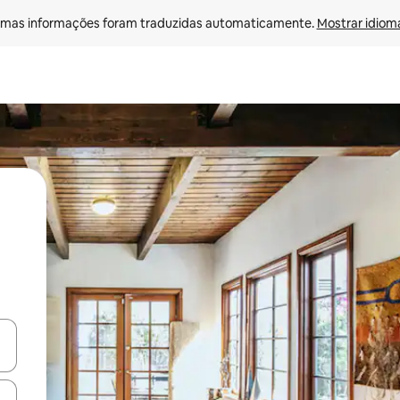
mas informações foram traduzidas automaticamente. 
Mostrar idioma
ore-os usando as seta para cima e para baixo do teclado ou tocando e