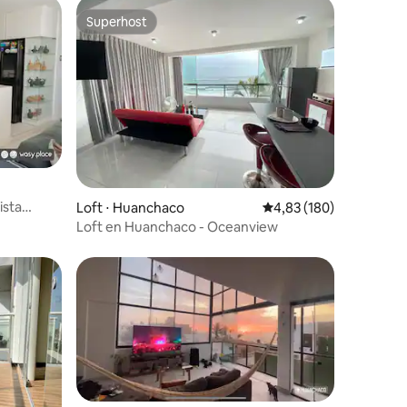
Superhost
Superhost
ções
ista
Loft ⋅ Huanchaco
4,83 de uma avaliação 
4,83 (180)
Loft en Huanchaco - Oceanview