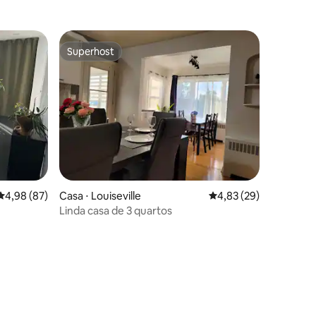
Superhost
os hóspedes
Superhost
ções
4,98 de uma avaliação média de 5, 87 avaliações
4,98 (87)
Casa ⋅ Louiseville
4,83 de uma avaliação
4,83 (29)
Linda casa de 3 quartos