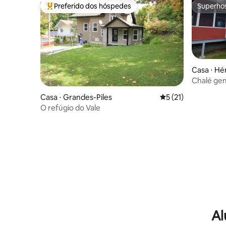
Preferido dos hóspedes
Superho
Entre os melhores preferidos dos hóspedes
Superho
Casa ⋅ Hé
Chalé gem
Casa ⋅ Grandes-Piles
5 de uma avaliação 
5 (21)
O refúgio do Vale
Al