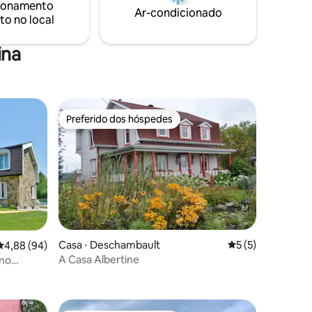
ionamento
assagem
de sa gastronomie.
Ar-condicionado
to no local
ina
Preferido dos hóspedes
Preferido dos hóspedes
Casa ⋅ Deschambault
5 de uma avaliaçã
5 (5)
4,88 de uma avaliação média de 5, 94 avaliações
4,88 (94)
A Casa Albertine
eno
ções