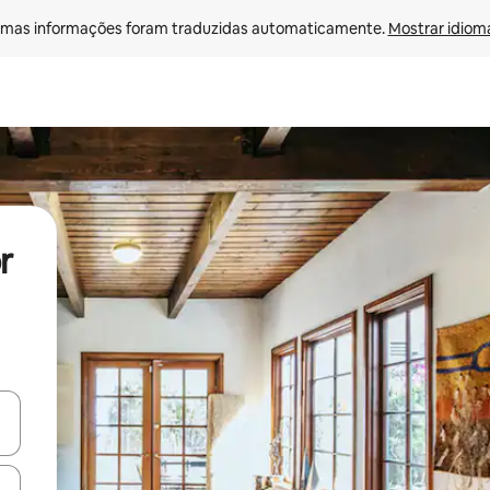
mas informações foram traduzidas automaticamente. 
Mostrar idioma
r
ore-os usando as seta para cima e para baixo do teclado ou tocando e