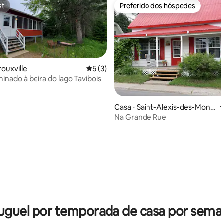
st
Preferido dos hóspedes
st
Preferido dos hóspedes
rouxville
5 de uma avaliação média de 5, 3 avalia
5 (3)
inado à beira do lago Tavibois
média de 5, 21 avaliações
Casa ⋅ Saint-Alexis-des-Mont
s
Na Grande Rue
uguel por temporada de casa por sem