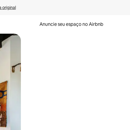
 original
Anuncie seu espaço no Airbnb
 deslizando o dedo na tela.