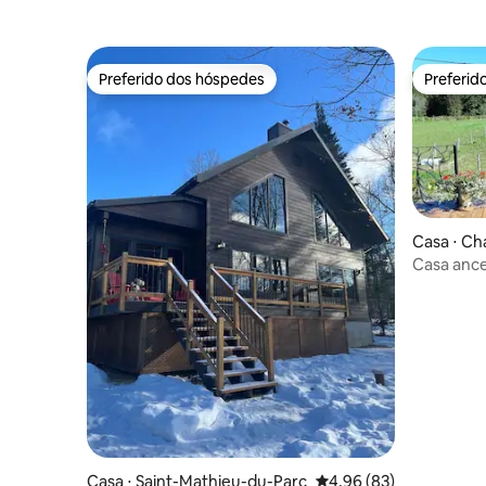
Preferido dos hóspedes
Preferid
Preferido dos hóspedes
Preferid
Casa ⋅ Ch
Casa ance
Casa ⋅ Saint-Mathieu-du-Parc
4,96 de uma avaliação 
4,96 (83)