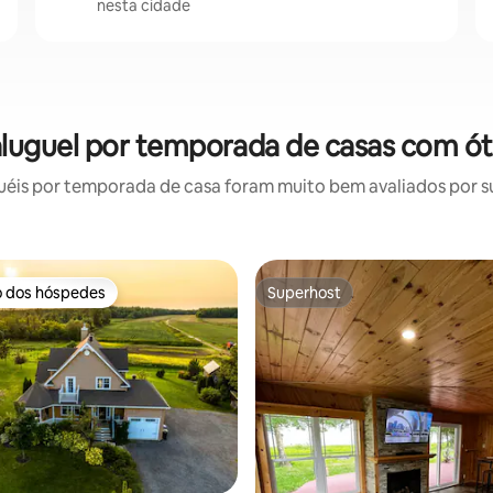
nesta cidade
 aluguel por temporada de casas com ó
éis por temporada de casa foram muito bem avaliados por sua
o dos hóspedes
Superhost
o dos hóspedes
Superhost
média de 5, 42 avaliações