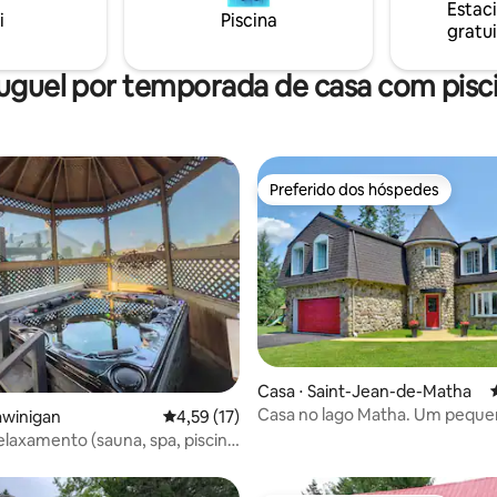
Estac
Churrasco🍖 Banheira hidrom
i
Piscina
gratui
🛀 @lakabanedulac
uguel por temporada de casa com pisc
Preferido dos hóspedes
Preferido dos hóspedes
Casa ⋅ Saint-Jean-de-Matha
Casa no lago Matha. Um pequ
édia de 5, 146 avaliações
awinigan
4,59 de uma avaliação média de 5, 17 avalia
4,59 (17)
paraíso.
elaxamento (sauna, spa, piscina