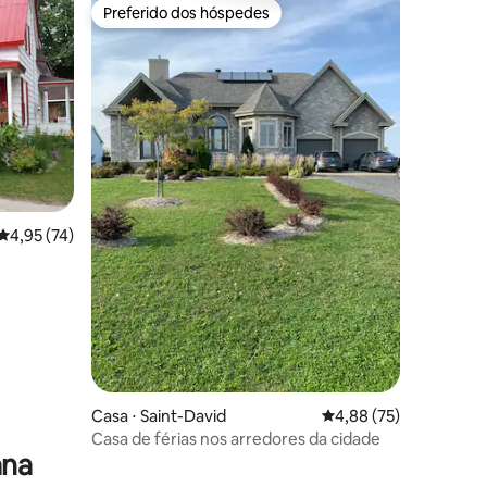
Preferido dos hóspedes
Preferido dos hóspedes
ções
4,95 de uma avaliação média de 5, 74 avaliações
4,95 (74)
Casa ⋅ Saint-David
4,88 de uma avaliação
4,88 (75)
Casa de férias nos arredores da cidade
ana