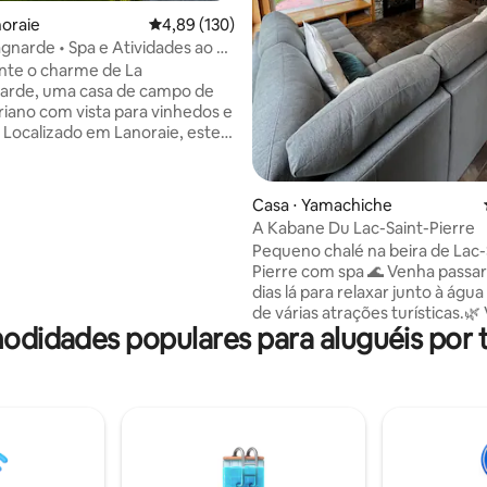
noraie
4,89 de uma avaliação média de 5, 130 avalia
4,89 (130)
narde • Spa e Atividades ao Ar
nte o charme de La
rde, uma casa de campo de
oriano com vista para vinhedos e
 Localizado em Lanoraie, este
 oferece uma fuga tranquila
s deslumbrantes do pôr do sol.
Casa ⋅ Yamachiche
e fazendas de vegetais. •
A Kabane Du Lac-Saint-Pierre
eto à ciclovia do outro lado da
Pequeno chalé na beira de Lac-
de. 🚲 • Paisagem rural
Pierre com spa 🌊 Venha passar alguns
 perto de uma vila encantadora.
dias lá para relaxar junto à água
 • Elegância vitoriana com uma
de várias atrações turísticas.🌿 Visite
nvolvente. • Varanda para 3
omodidades populares para aluguéis por
meu guia "o que fazemos" no m
om lareira a lenha. • De luxo,
ou no anúncio para encontrar a
nas proximidades durante sua 
Sala de estar de madeira🪵 Vist
panorâmica para o lago🏞️ Larei
interna/lareira externa/mesa de
externa🔥 Spikeball Game & B
🏸 2x pranchas de pás e pedali