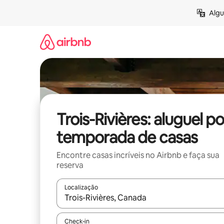
Pular
Algu
para
o
conteúdo
Trois-Rivières: aluguel po
temporada de casas
Encontre casas incríveis no Airbnb e faça sua
reserva
Localização
Quando os resultados estiverem disponíveis, expl
Check-in