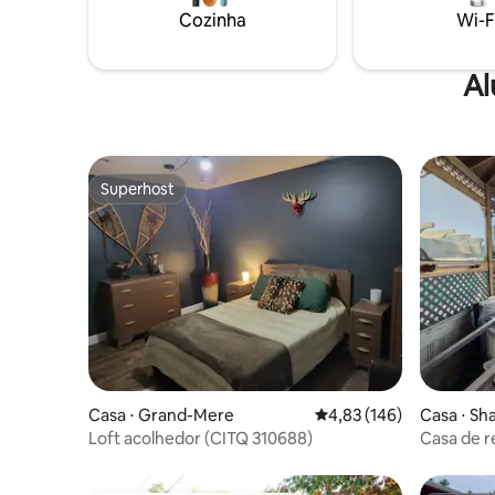
Cozinha
Wi-F
Al
Superhost
Superhost
Casa ⋅ Grand-Mere
4,83 de uma avaliação m
4,83 (146)
Casa ⋅ Sh
Loft acolhedor (CITQ 310688)
Casa de r
e mais)