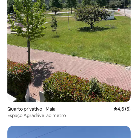
Quarto privativo ⋅ Maia
4,6 de uma 
4,6 (5)
Espaço Agradável ao metro