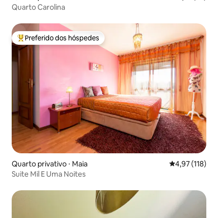
Quarto Carolina
Preferido dos hóspedes
Entre os melhores preferidos dos hóspedes
Quarto privativo ⋅ Maia
4,97 de uma av
4,97 (118)
Suite Mil E Uma Noites