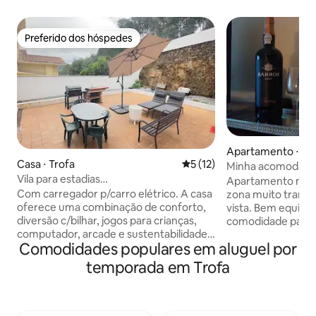
Preferido dos hóspedes
Preferido dos hóspedes
Apartamento ⋅ San
Casa ⋅ Trofa
5 de uma avaliação média de
5 (12)
Avioso
Minha acomodação
Vila para estadias
Apartamento mui
curtas/longas/carregador de
Com carregador p/carro elétrico. A casa
zona muito tranqu
carro/fliperama
oferece uma combinação de conforto,
vista. Bem equipa
diversão c/bilhar, jogos para crianças,
comodidade para
computador, arcade e sustentabilidade.
privacidade e con
Comodidades populares em aluguel por
É ideal para um estilo de vida premium
Metro, 8 minutos
na melhor zona da Trofa. Os interiores
Francisco Sá Carn
temporada em Trofa
espaçosos, comodidades modernas e os
Centro do Porto. Supermercado,
belos espaços exteriores tornam-na
confeitarias, rest
ideal para estadias curtas ou longas. Seja
faculdade, lavanda
para férias em família, reunião de amigos
way, tudo à menos