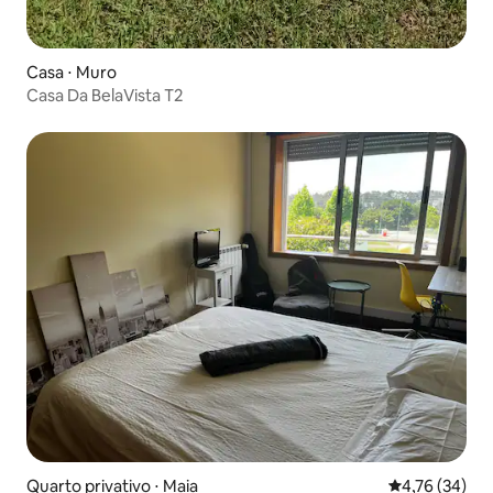
Casa ⋅ Muro
Casa Da BelaVista T2
Quarto privativo ⋅ Maia
4,76 de uma a
4,76 (34)