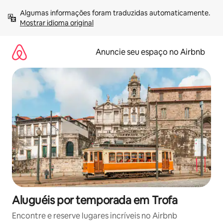
Pular
Algumas informações foram traduzidas automaticamente. 
para
Mostrar idioma original
o
conteúdo
Anuncie seu espaço no Airbnb
Aluguéis por temporada em Trofa
Encontre e reserve lugares incríveis no Airbnb