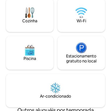
ou retiro tranquilo, a nossa propriedade
Próximo das auto 
proporciona o cenário perfeito.
acesso as cidades
Paragem de autocarro mesmo à frente.
Ideal para casais e
Cozinha
Wi-Fi
Estacionamento
Piscina
gratuito no local
Ar-condicionado
Outros aluguéis por temporada