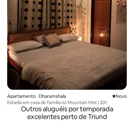
Apartamento ⋅ Dharamshala
Novo lugar
Novo
Estadia em casa de família no Mountain Mist | 201
Outros aluguéis por temporada
excelentes perto de Triund