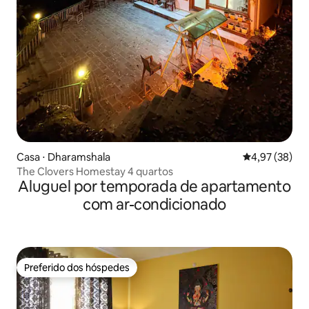
Casa ⋅ Dharamshala
4,97 de uma a
4,97 (38)
The Clovers Homestay 4 quartos
Aluguel por temporada de apartamento
com ar-condicionado
Preferido dos hóspedes
Preferido dos hóspedes