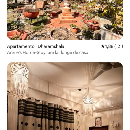
Apartamento ⋅ Dharamshala
4,88 de uma av
4,88 (121)
Annie's Home-Stay: um lar longe de casa