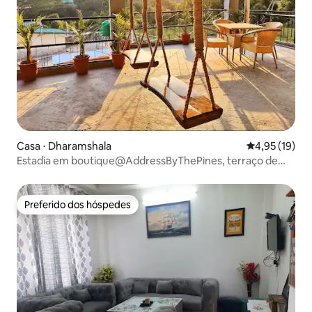
Casa ⋅ Dharamshala
4,95 de uma a
4,95 (19)
Estadia em boutique@AddressByThePines, terraço de
360° e café da manhã
Preferido dos hóspedes
Preferido dos hóspedes