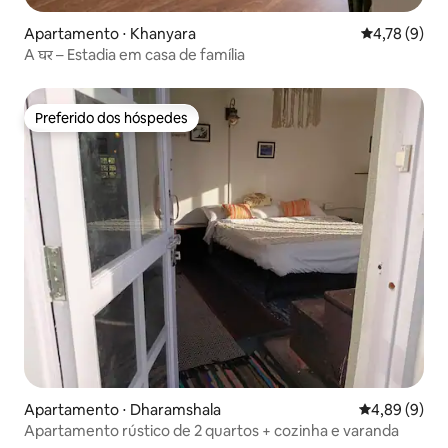
Apartamento ⋅ Khanyara
4,78 de uma 
4,78 (9)
A घर – Estadia em casa de família
Preferido dos hóspedes
Preferido dos hóspedes
Apartamento ⋅ Dharamshala
4,89 de uma 
4,89 (9)
Apartamento rústico de 2 quartos + cozinha e varanda