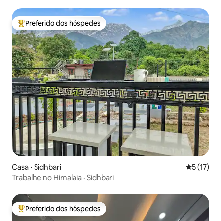
Preferido dos hóspedes
Entre os melhores preferidos dos hóspedes
Casa ⋅ Sidhbari
5 de uma a
5 (17)
Trabalhe no Himalaia · Sidhbari
Preferido dos hóspedes
Entre os melhores preferidos dos hóspedes