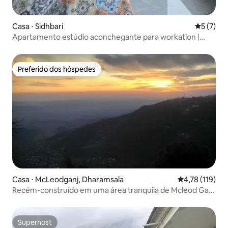
Casa ⋅ Sidhbari
5 de uma 
5 (7)
Apartamento estúdio aconchegante para workation |
Vista para a neve + terraço
Preferido dos hóspedes
Preferido dos hóspedes
Casa ⋅ McLeodganj, Dharamsala
4,78 de uma av
4,78 (119)
Recém-construído em uma área tranquila de Mcleod Ganj
- Quarto 2
Superhost
Superhost