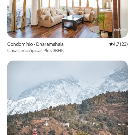
Condomínio ⋅ Dharamshala
4,7 de uma a
4,7 (23)
Casas ecológicas Plus 3BHK