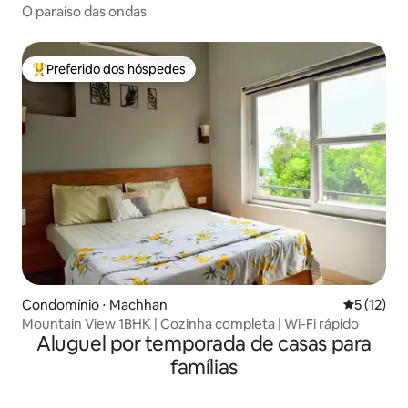
O paraíso das ondas
Preferido dos hóspedes
Entre os melhores preferidos dos hóspedes
Condomínio ⋅ Machhan
5 de uma a
5 (12)
Mountain View 1BHK | Cozinha completa | Wi-Fi rápido
Aluguel por temporada de casas para
famílias