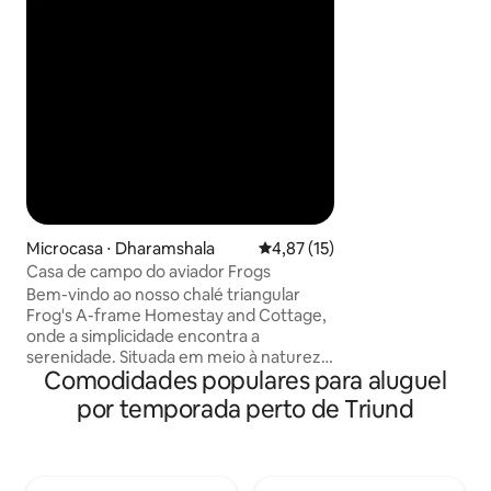
refúgio de desig
king size com doss
ambiente, TV de 5
(quente e frio), b
terraço privativo 
Dhauladhar. Proj
aprecia estética, l
Microcasa ⋅ Dharamshala
4,87 de uma avaliação média de
4,87 (15)
Casa de campo do aviador Frogs
Bem-vindo ao nosso chalé triangular
Frog's A-frame Homestay and Cottage,
onde a simplicidade encontra a
serenidade. Situada em meio à natureza,
Comodidades populares para aluguel
esta pequena casa foi projetada para
manhãs tranquilas, noites silenciosas e
por temporada perto de Triund
uma conexão profunda com as
montanhas ao seu redor. Localizada a 20
minutos de carro do estádio IPL, a 10
minutos a pé do mercado, a 20 minutos