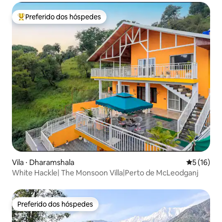
Preferido dos hóspedes
Entre os melhores preferidos dos hóspedes
Vila ⋅ Dharamshala
5 de uma a
5 (16)
White Hackle| The Monsoon Villa|Perto de McLeodganj
Preferido dos hóspedes
Preferido dos hóspedes