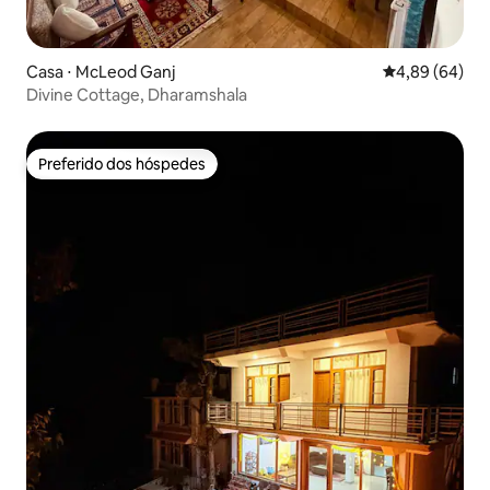
Casa ⋅ McLeod Ganj
4,89 de uma av
4,89 (64)
Divine Cottage, Dharamshala
Preferido dos hóspedes
Preferido dos hóspedes