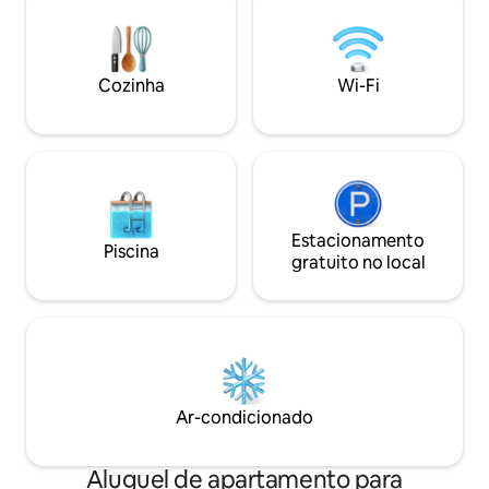
de carro do ponto de parapente, a 25
minutos de carro do aeroporto de
Dharamshala, a 5 minutos a pé do
Mosteiro Karmapa e a 5 minutos de
Cozinha
Wi-Fi
carro de Norbulingka. A cabana foi
pensada para oferecer uma sensação de
elegância discreta.
Estacionamento
Piscina
gratuito no local
Ar-condicionado
Aluguel de apartamento para