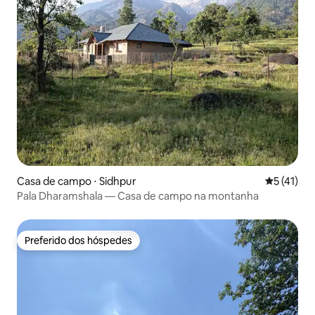
Casa de campo ⋅ Sidhpur
5 de uma a
5 (41)
Pala Dharamshala — Casa de campo na montanha
Preferido dos hóspedes
Preferido dos hóspedes