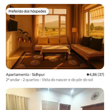
Preferido dos hóspedes
Preferido dos hóspedes
Apartamento ⋅ Sidhpur
4,86 de uma a
4,86 (37)
2º andar - 2 quartos - Vista do nascer e do pôr do sol