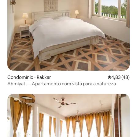
Condomínio ⋅ Rakkar
4,83 de uma a
4,83 (48)
Ahmiyat — Apartamento com vista para a natureza