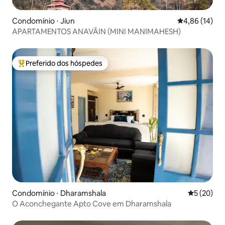
Condomínio ⋅ Jiun
4,86 de uma a
4,86 (14)
APARTAMENTOS ANAVĀIN (MINI MANIMAHESH)
Preferido dos hóspedes
Entre os melhores preferidos dos hóspedes
Condomínio ⋅ Dharamshala
5 de uma a
5 (20)
O Aconchegante Apto Cove em Dharamshala