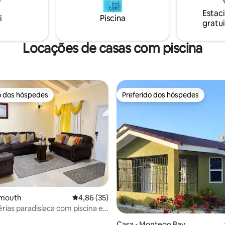
s a saborear pratos
Todos são bem-vindos a exper
Estac
ais repletos de sabores. Cada
i
Piscina
esta maravilhosa acomodação.
gratui
é uma celebração da herança
da Jamaica.
Locações de casas com piscina
o dos hóspedes
Preferido dos hóspedes
o dos hóspedes
Preferido dos hóspedes
lmouth
4,86 de uma avaliação média de 5, 35 avalia
4,86 (35)
érias paradisíaca com piscina e
 3
Casa ⋅ Montego Bay