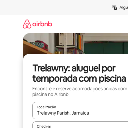
Pular
Algu
para
o
conteúdo
Trelawny: aluguel por
temporada com piscina
Encontre e reserve acomodações únicas com
piscina no Airbnb
Localização
Quando os resultados estiverem disponíveis, expl
Check-in