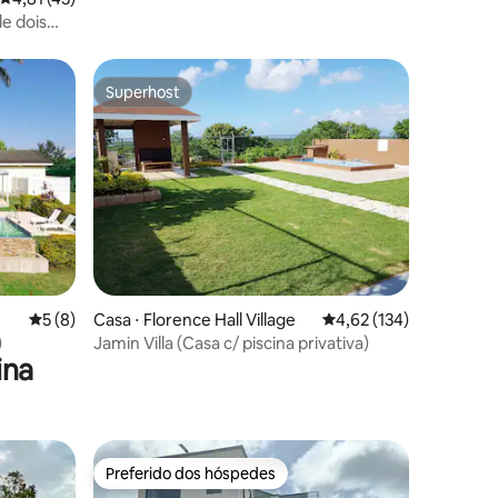
e dois
Superhost
Superhost
ções
5 de uma avaliação média de 5, 8 avaliações
5 (8)
Casa ⋅ Florence Hall Village
4,62 de uma avaliação 
4,62 (134)
)
Jamin Villa (Casa c/ piscina privativa)
ina
Preferido dos hóspedes
Preferido dos hóspedes