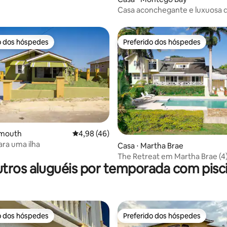
Casa aconchegante e luxuosa d
quartos.
o dos hóspedes
Preferido dos hóspedes
o dos hóspedes
Preferido dos hóspedes
lmouth
4,98 de uma avaliação média de 5, 46 avalia
4,98 (46)
ra uma ilha
 média de 5, 3 avaliações
Casa ⋅ Martha Brae
The Retreat em Martha Brae (4
tros aluguéis por temporada com pisc
o dos hóspedes
Preferido dos hóspedes
o dos hóspedes
Preferido dos hóspedes