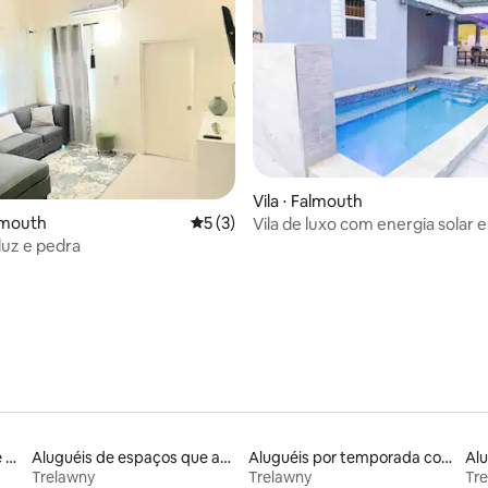
Vila ⋅ Falmouth
lmouth
5 de uma avaliação média de 5, 3 avalia
5 (3)
Vila de luxo com energia solar e
piscina privativa
média de 5, 26 avaliações
luz e pedra
Aluguel por temporada de casas de hóspedes
Aluguéis de espaços que aceitam animais de estimação
Aluguéis por temporada com acesso à praia
Trelawny
Trelawny
Tr