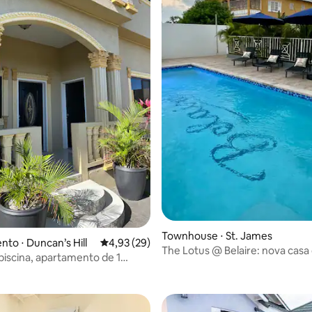
Townhouse ⋅ St. James
to ⋅ Duncan’s Hill
4,93 de uma avaliação média de 5, 29 avalia
4,93 (29)
The Lotus @ Belaire: nova casa
 média de 5, 6 avaliações
piscina, apartamento de 1
com vista para o mar
s colinas