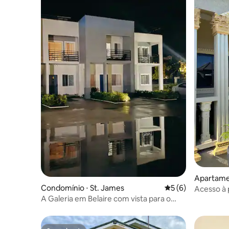
Apartamen
Condomínio ⋅ St. James
5 de uma avaliação
5 (6)
Acesso à 
A Galeria em Belaire com vista para o
quarto na
mar