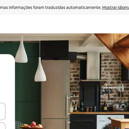
mas informações foram traduzidas automaticamente. 
Mostrar idioma
ore-os usando as seta para cima e para baixo do teclado ou tocando e