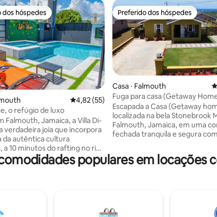
o dos hóspedes
Preferido dos hóspedes
o dos hóspedes
Preferido dos hóspedes
Casa ⋅ Falmouth
4
Fuga para casa (Getaway Hom
média de 5, 18 avaliações
lmouth
4,82 de uma avaliação média de 5, 55 avalia
4,82 (55)
Escapada a Casa (Getaway hom
ae, o refúgio de luxo
localizada na bela Stonebrook 
 Falmouth, Jamaica, a Villa Di-
Falmouth, Jamaica, em uma c
 verdadeira joia que incorpora
fechada tranquila e segura co
a da autêntica cultura
segurança 24 horas. Em estreit
 a 10 minutos do rafting no rio
proximidade com restaurantes
 comodidades populares em locações c
ae e a 25 minutos do aeroporto
entretenimento local popular, p
ecemos uma piscina cintilante
atrações como: Clube de praia 
ida os hóspedes a darem um
Water; Hampden Estate; Vila de
ante. A vila possui um
Pântano da Jamaica; Porto hist
ado excepcional, com um custo
cruzeiros de Falmouth; Praia d
icado a criar pratos autênticos
Burwood; Passeio de jangada no
ria jamaicana. Os hóspedes são
Martha Brae; Plantação Good H