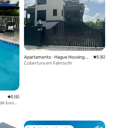
Apartamento ⋅ Hague Housing D
5 de uma avaliaçã
5 (6)
evelopment
Cobertura em Falmouth
5 de uma avaliação média de 5, 6 avaliações
5 (6)
ções
 de luxo