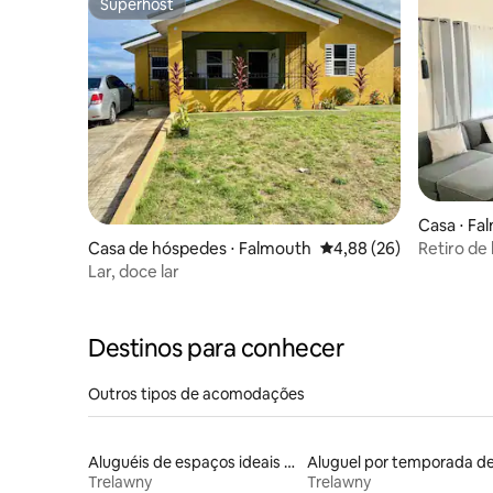
Superhost
Superhost
Casa ⋅ Fa
Casa de hóspedes ⋅ Falmouth
4,88 de uma avaliação 
4,88 (26)
Retiro de 
Lar, doce lar
Destinos para conhecer
Outros tipos de acomodações
Aluguéis de espaços ideais para famílias
Trelawny
Trelawny