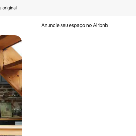
 original
Anuncie seu espaço no Airbnb
 deslizando o dedo na tela.