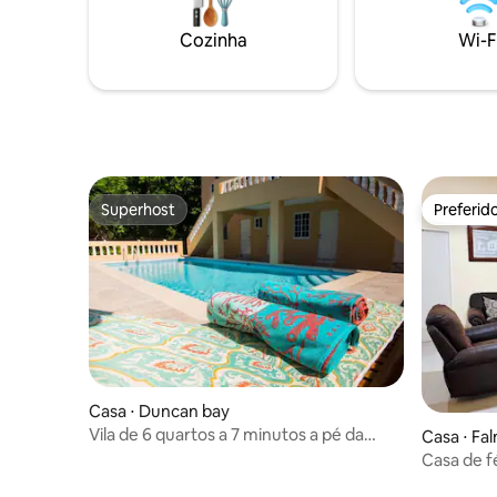
ambiente tranquilo — perfeito para
convidado
famílias ou casais. Aluguel de carro,
tradicion
Cozinha
Wi-F
motorista e traslado do aeroporto
refeição 
disponíveis mediante solicitação.
culinária 
Serenidade, comodidades e o charme da
ilha esperam por você!
Superhost
Preferid
Superhost
Preferid
Casa ⋅ Duncan bay
Vila de 6 quartos a 7 minutos a pé da
Casa ⋅ Fa
praia
Casa de f
academia