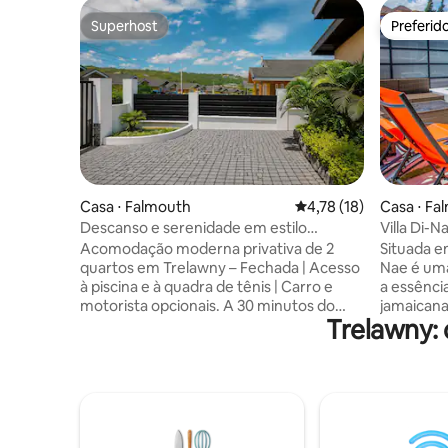
Superhost
Preferid
Superhost
Preferid
Casa ⋅ Falmouth
4,78 de uma avaliação 
4,78 (18)
Casa ⋅ Fa
Descanso e serenidade em estilo
Villa Di-N
moderno | Falmouth e arredores de
Acomodação moderna privativa de 2
Situada em
Montego Bay
quartos em Trelawny – Fechada | Acesso
Nae é uma
à piscina e à quadra de tênis | Carro e
a essênci
motorista opcionais. A 30 minutos do
jamaicana,
Trelawny:
Aeroporto de Montego Bay e a 5 minutos
Martha br
de praias, shoppings e restaurantes.
MBJ. Ofer
Relaxe nesta casa moderna e totalmente
que conv
climatizada, localizada em um
mergulho refresc
condomínio fechado seguro com
chef priv
segurança 24h. Aproveite o acesso à
extra, ded
piscina, comodidades elegantes e um
da culiná