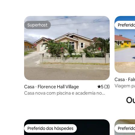
Superhost
Preferid
Superhost
Preferid
Casa ⋅ Fa
Viagem pa
Casa ⋅ Florence Hall Village
5 de uma avaliação
5 (3)
Casa nova com piscina e academia no
Ou
complexo
Preferido dos hóspedes
Preferid
Preferido dos hóspedes
Preferid