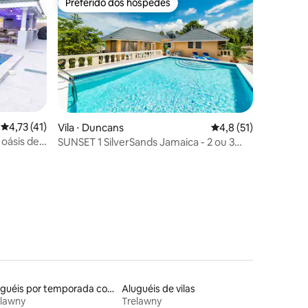
Preferido dos hóspedes
Preferido dos hóspedes
4,73 de uma avaliação média de 5, 41 avaliações
4,73 (41)
Vila ⋅ Duncans
4,8 de uma avaliação
4,8 (51)
ções
 oásis de
SUNSET 1 SilverSands Jamaica - 2 ou 3
quartos
Aluguéis por temporada com café da manhã
Aluguéis de vilas
elawny
Trelawny