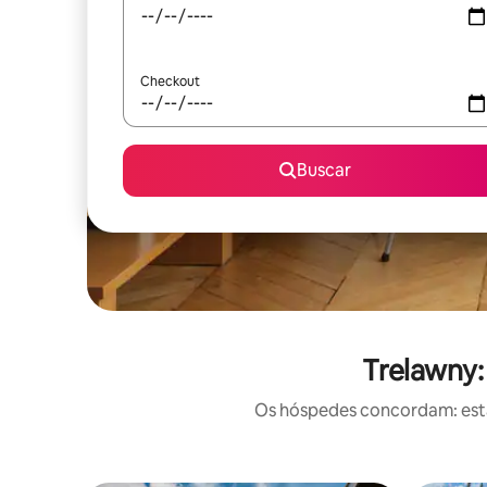
Checkout
Buscar
Trelawny:
Os hóspedes concordam: estas