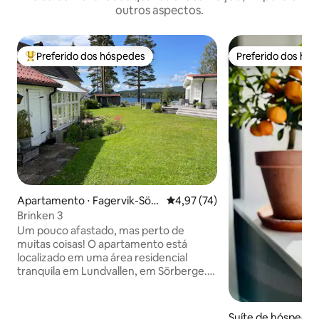
outros aspectos.
Preferido dos hóspedes
Preferido dos hó
Entre os melhores preferidos dos hóspedes
Preferido dos hó
Apartamento ⋅ Fagervik-Sör
4,97 de uma avaliação média de
4,97 (74)
berge
Brinken 3
Um pouco afastado, mas perto de
muitas coisas! O apartamento está
localizado em uma área residencial
tranquila em Lundvallen, em Sörberge.
Estacionamento privativo ao lado da
acomodação. Muito perto do rinque de
gelo de Timrå, do campo de futebol e de
Suíte de hóspedes