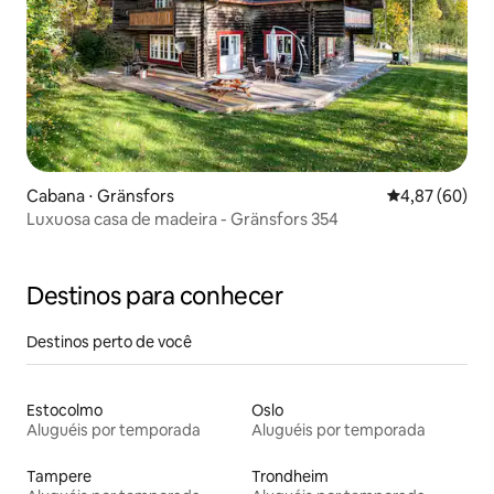
Cabana ⋅ Gränsfors
4,87 de uma a
4,87 (60)
Luxuosa casa de madeira - Gränsfors 354
Destinos para conhecer
Destinos perto de você
Estocolmo
Oslo
Aluguéis por temporada
Aluguéis por temporada
Tampere
Trondheim