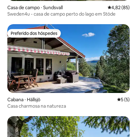
Casa de campo ⋅ Sundsvall
4,82 de uma a
4,82 (85)
Sweden4u - casa de campo perto do lago em Stöde
Preferido dos hóspedes
Preferido dos hóspedes
Cabana ⋅ Hällsjö
5 de uma 
5 (5)
Casa charmosa na natureza