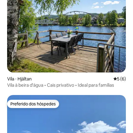
Vila ⋅ Hjältan
5 de uma 
5 (6)
Vila à beira d'água • Cais privativo • Ideal para famílias
Preferido dos hóspedes
Preferido dos hóspedes