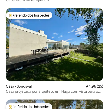
Preferido dos hóspedes
Entre os melhores preferidos dos hóspedes
Casa ⋅ Sundsvall
4,96 de uma a
4,96 (25)
Casa projetada por arquiteto em Haga com vista para o
mar
Preferido dos hóspedes
Entre os melhores preferidos dos hóspedes