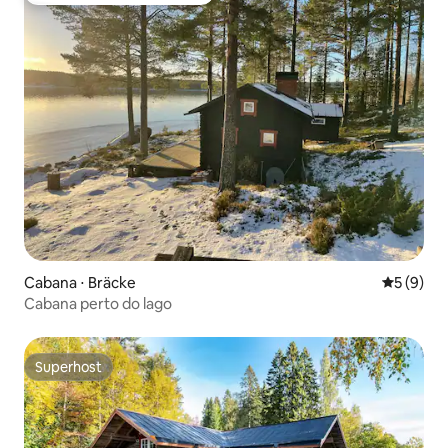
Cabana ⋅ Bräcke
5 de uma 
5 (9)
Cabana perto do lago
Superhost
Superhost