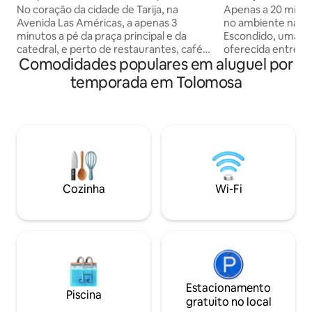
em Tarija
No coração da cidade de Tarija, na
Apenas a 20 minuto
Avenida Las Américas, a apenas 3
no ambiente natur
minutos a pé da praça principal e da
Escondido, uma ex
catedral, e perto de restaurantes, cafés,
oferecida entre v
Comodidades populares em aluguel por
lojas e uma farmácia 24 horas, este
o murmúrio do rio
apartamento estúdio é ideal para
e equipado, é o lu
temporada em Tolomosa
viajantes individuais ou casais que
paisagem. Tem 3 q
visitam Tarija. Inclui: - Uma cama de casal
uma cozinha tota
(2½ lugares) - Pia de cozinha e chaleira
terraço com uma 
elétrica - Mesa com cadeiras e louça -
espetacular do desf
Smart TV e Wi-Fi - Casa de banho
vinhedos que cercam a 
privada As comodidades compartilhadas
para quem quer re
incluem micro-ondas, tábua de passar e
longe da cidade.
água engarrafada.
Cozinha
Wi-Fi
Estacionamento
Piscina
gratuito no local