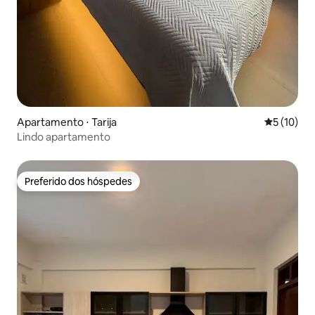
Apartamento ⋅ Tarija
5 de uma a
5 (10)
Lindo apartamento
Preferido dos hóspedes
Preferido dos hóspedes