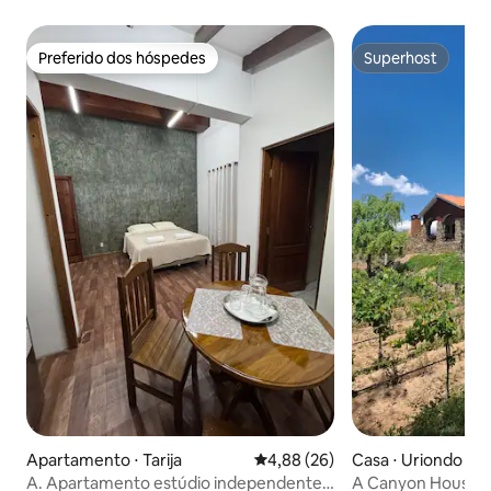
Preferido dos hóspedes
Superhost
Preferido dos hóspedes
Superhost
Apartamento ⋅ Tarija
4,88 de uma avaliação média de
4,88 (26)
Casa ⋅ Uriondo
A. Apartamento estúdio independente
A Canyon House