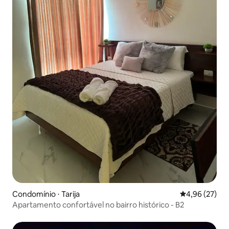
Condomínio ⋅ Tarija
4,96 de uma a
4,96 (27)
Apartamento confortável no bairro histórico - B2