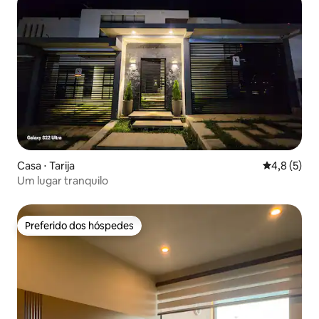
Casa ⋅ Tarija
4,8 de uma 
4,8 (5)
Um lugar tranquilo
Preferido dos hóspedes
Preferido dos hóspedes