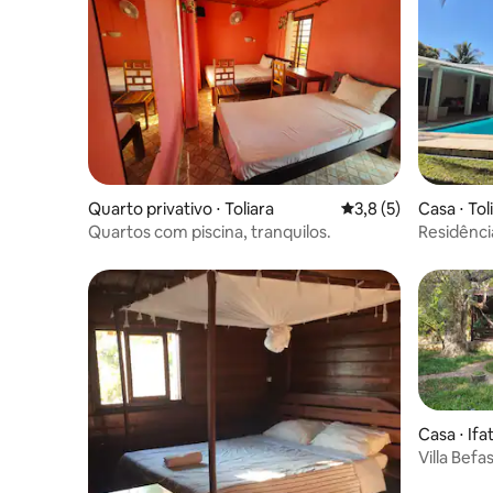
Quarto privativo ⋅ Toliara
3,8 de uma avaliação
3,8 (5)
Casa ⋅ Tol
Quartos com piscina, tranquilos.
Residênci
Casa ⋅ Ifa
Villa Befa