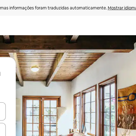
mas informações foram traduzidas automaticamente. 
Mostrar idioma
ore-os usando as seta para cima e para baixo do teclado ou tocando e