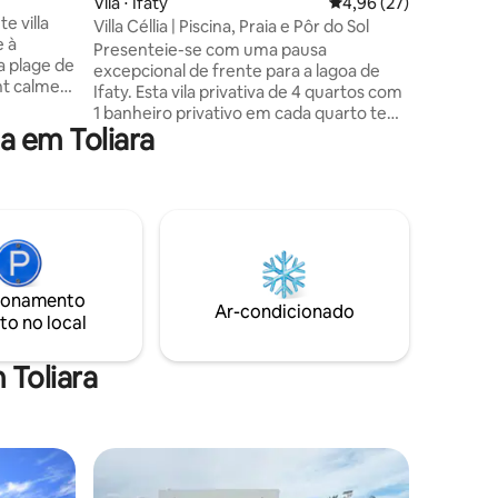
Vila ⋅ Ifaty
4,96 de uma avaliação
4,96 (27)
para os 
e villa
zelador 2
Villa Céllia | Piscina, Praia e Pôr do Sol
e à
tranquila
Presenteie-se com uma pausa
a plage de
excepcional de frente para a lagoa de
nt calme
Ifaty. Esta vila privativa de 4 quartos com
posée de
1 banheiro privativo em cada quarto tem
ne suite
 em Toliara
uma magnífica suíte master com terraço
vative,
panorâmico com vista para o mar.
bain. Un
Aproveite a sua piscina privativa de
La cuisine
borda infinita, acesso direto à praia,
 gaz. Pour
barco com marinheiro, canoas, pranchas
’une
de SUP, mergulho com snorkel,
on et d’un
cozinheiros e traslados. O lugar ideal para
férias inesquecíveis com a família ou
ionamento
amigos. 🌴✨
Ar-condicionado
to no local
 Toliara