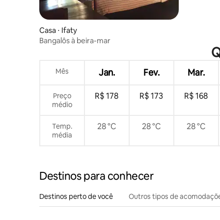
Casa ⋅ Ifaty
Bangalôs à beira-mar
Q
Mês
Jan.
Fev.
Mar.
R$ 178
R$ 173
R$ 168
Preço
médio
28 °C
28 °C
28 °C
Temp.
média
Destinos para conhecer
Destinos perto de você
Outros tipos de acomodaçõ