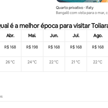
Quarto privativo ⋅ Ifaty
Bangalô com vista para o mar, 
pés na areia — Ifaty
ual é a melhor época para visitar Toliar
Abr.
Mai.
Jun.
Jul.
Ago.
R$ 168
R$ 198
R$ 168
R$ 168
R$ 168
26 °C
24 °C
22 °C
21 °C
22 °C
es