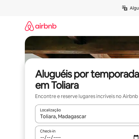
Pular
Algu
para
o
conteúdo
Aluguéis por temporada
em Toliara
Encontre e reserve lugares incríveis no Airbnb
Localização
Quando os resultados estiverem disponíveis, expl
Check-in