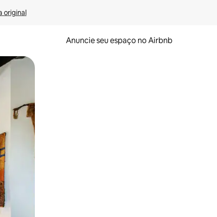
 original
Anuncie seu espaço no Airbnb
 deslizando o dedo na tela.