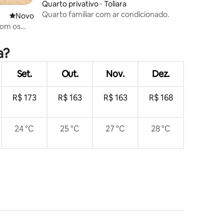
Quarto privativo ⋅ Toliara
Quarto familiar com ar condicionado.
Novo lugar para ficar
Novo
com os
a?
Set.
Out.
Nov.
Dez.
R$ 173
R$ 163
R$ 163
R$ 168
24 °C
25 °C
27 °C
28 °C