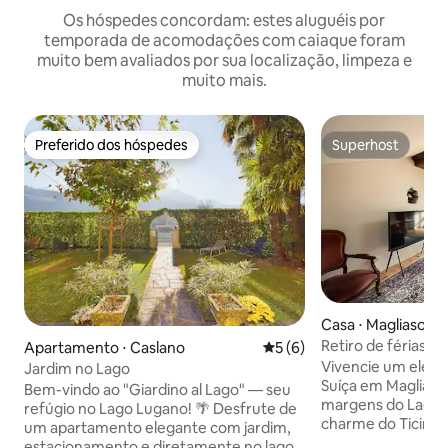
Os hóspedes concordam: estes aluguéis por
temporada de acomodações com caiaque foram
muito bem avaliados por sua localização, limpeza e
muito mais.
Preferido dos hóspedes
Superhost
Preferido dos hóspedes
Superhost
Casa ⋅ Magliaso
Retiro de férias 
Apartamento ⋅ Caslano
5 de uma avaliação média d
5 (6)
Magliaso
Vivencie um elegan
Jardim no Lago
Suíça em Magliaso,
Bem-vindo ao "Giardino al Lago" — seu
margens do Lago d
refúgio no Lago Lugano! 🌴 Desfrute de
charme do Ticino, 
um apartamento elegante com jardim,
terracota, detalh
estacionamento e diretamente no lago -