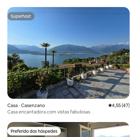
Superhost
Superhost
Casa ⋅ Casenzano
4,55 de uma a
4,55 (47)
Casa encantadora com vistas fabulosas
Preferido dos hóspedes
Preferido dos hóspedes