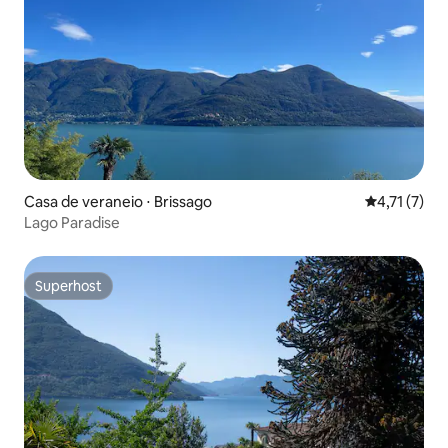
Casa de veraneio ⋅ Brissago
4,71 de uma 
4,71 (7)
Lago Paradise
Superhost
Superhost