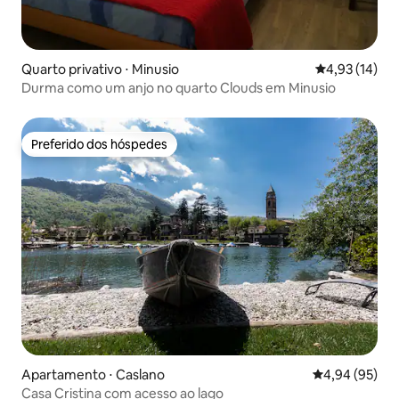
Quarto privativo ⋅ Minusio
4,93 de uma a
4,93 (14)
Durma como um anjo no quarto Clouds em Minusio
Preferido dos hóspedes
Preferido dos hóspedes
Apartamento ⋅ Caslano
4,94 de uma a
4,94 (95)
Casa Cristina com acesso ao lago