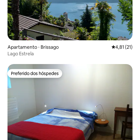
Apartamento ⋅ Brissago
4,81 de uma a
4,81 (21)
Lago Estrela
Preferido dos hóspedes
Preferido dos hóspedes