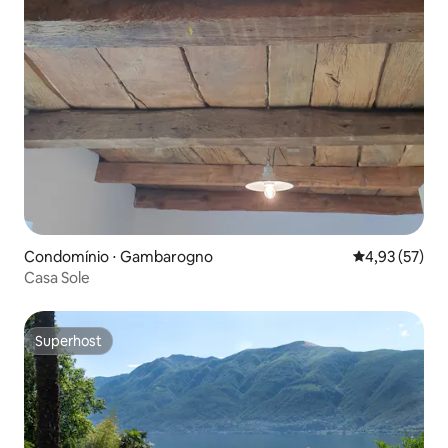
Condomínio ⋅ Gambarogno
4,93 de uma a
4,93 (57)
Casa Sole
Superhost
Superhost