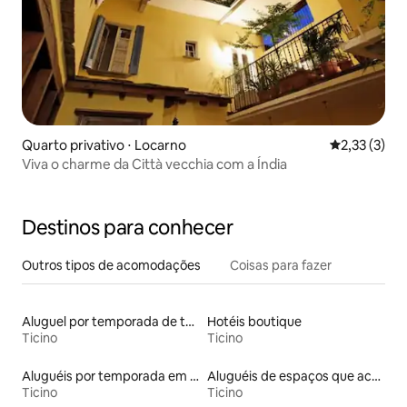
Quarto privativo ⋅ Locarno
2,33 de uma 
2,33 (3)
Viva o charme da Città vecchia com a Índia
Destinos para conhecer
Outros tipos de acomodações
Coisas para fazer
Aluguel por temporada de townhouses
Hotéis boutique
Ticino
Ticino
Aluguéis por temporada em albergue
Aluguéis de espaços que aceitam animais de estimação
Ticino
Ticino