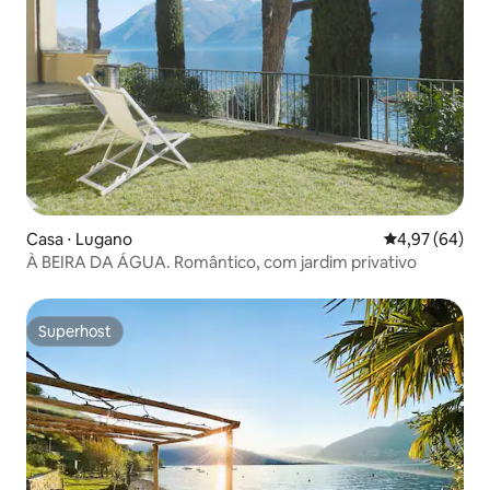
Casa ⋅ Lugano
4,97 de uma a
4,97 (64)
À BEIRA DA ÁGUA. Romântico, com jardim privativo
Superhost
Superhost