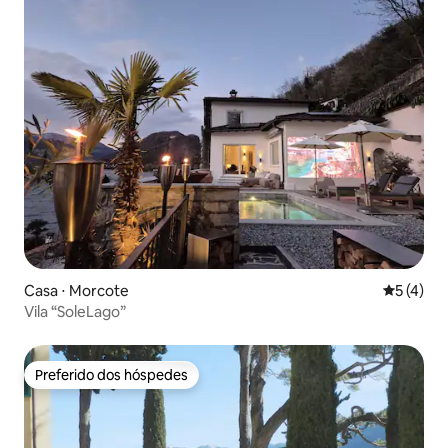
Casa ⋅ Morcote
5 de uma 
5 (4)
Vila “SoleLago”
Preferido dos hóspedes
Preferido dos hóspedes