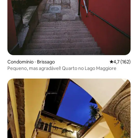
Condomínio ⋅ Brissago
4,7 de uma av
4,7 (162)
Pequeno, mas agradável! Quarto no Lago Maggiore