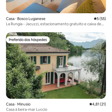
Casa ⋅ Bosco Luganese
5 de uma a
5 (55)
La Rungia - Jacuzzi, estacionamento gratuito e caixa de
parede EV
Preferido dos hóspedes
Preferido dos hóspedes
Casa ⋅ Minusio
4,81 de uma a
4,81 (21)
Casa à beira-mar Luccio