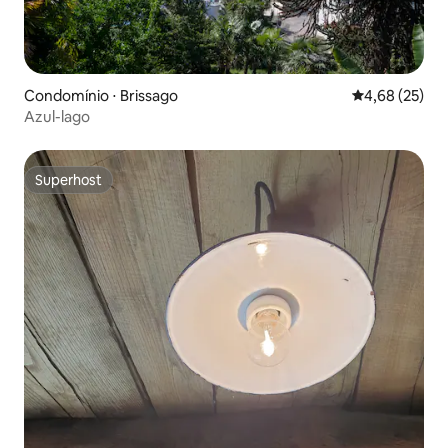
Condomínio ⋅ Brissago
4,68 de uma a
4,68 (25)
Azul-lago
Superhost
Superhost