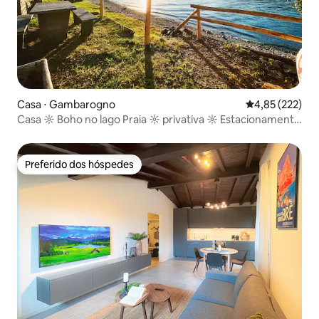
Casa ⋅ Gambarogno
4,85 de uma av
4,85 (222)
Casa ☼ Boho no lago Praia ☼ privativa ☼ Estacionamento
☼
Preferido dos hóspedes
Preferido dos hóspedes