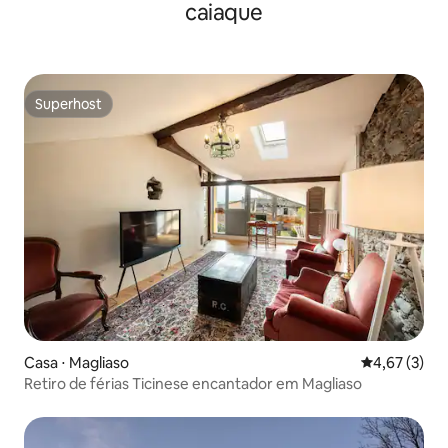
caiaque
Superhost
Superhost
Casa ⋅ Magliaso
4,67 de uma 
4,67 (3)
Retiro de férias Ticinese encantador em Magliaso