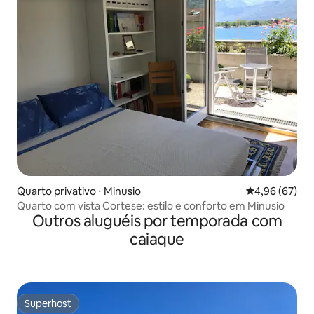
Quarto privativo ⋅ Minusio
4,96 de uma a
4,96 (67)
Quarto com vista Cortese: estilo e conforto em Minusio
Outros aluguéis por temporada com
caiaque
Superhost
Superhost