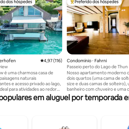
rido dos hóspedes
Preferido dos hóspedes
 melhores preferidos dos hóspedes
Entre os melhores preferidos d
édia de 5, 144 avaliações
berhofen
4,97 de uma avaliação média de 5, 116 avalia
4,97 (116)
Condomínio ⋅ Fahrni
view
Passeio perto do Lago de Thun 
região de Emmental
ew é uma charmosa casa de
Nosso apartamento moderno 
paisagens naturais
dois quartos (uma cama de solt
ntes e acesso privado ao lago,
size e duas camas de solteiro),
deal para atividades ao redor
banheiro com chuveiro e uma 
A casa mobilada com carinho e
totalmente equipada. Wi-Fi, Sm
opulares em aluguel por temporada em
dade está localizada
duas varandas e uma área de e
te no lago e oferece vistas
lareira para churrasqueira pro
nantes dos Alpes Berneses. O
conforto. Há estacionamento g
Oberland oferece muitas
no local, bem como entrada pri
ias para hóspedes ativos e
com acesso sem chave (código 
que procuram recreação por
Compras e uma padaria ficam a