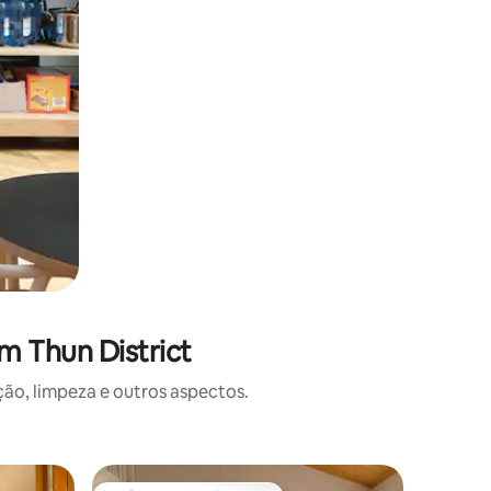
m Thun District
o, limpeza e outros aspectos.
Chalé ⋅ Si