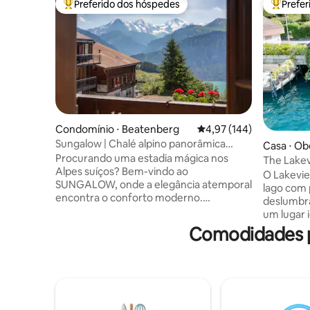
Preferido dos hóspedes
Prefe
Entre os melhores preferidos dos hóspedes
Entre os
Condomínio ⋅ Beatenberg
4,97 de uma avaliação m
4,97 (144)
Sungalow | Chalé alpino panorâmica
Casa ⋅ O
vintage-chique
Procurando uma estadia mágica nos
The Lake
Alpes suíços? Bem-vindo ao
O Lakevi
SUNGALOW, onde a elegância atemporal
lago com 
encontra o conforto moderno.
deslumbra
Recentemente renovado em 2024,
um lugar i
desfrute de uma cozinha gourmet
do lago. 
Comodidades p
totalmente equipada, espaços de estar
alta quali
elegantes e varanda envolvente com
diretamen
vista para o Lago Thun e as montanhas
impressio
Eiger, Mönch e Jungfrau. Localizado a 10
Bernese 
metros do ponto de ônibus para
experiênc
Interlaken e da estação de Beatenberg.
pessoas 