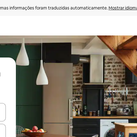
mas informações foram traduzidas automaticamente. 
Mostrar idioma
ore-os usando as seta para cima e para baixo do teclado ou tocando e