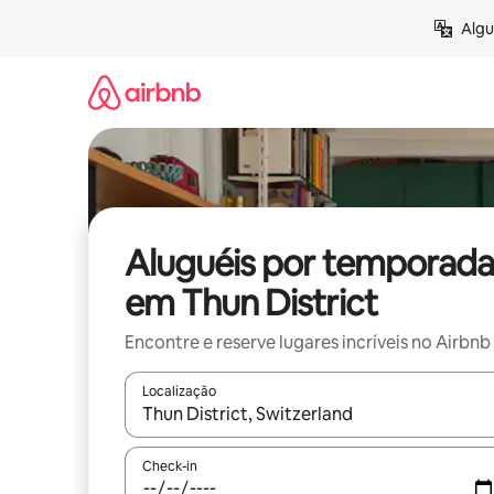
Pular
Algu
para
o
conteúdo
Aluguéis por temporada
em Thun District
Encontre e reserve lugares incríveis no Airbnb
Localização
Quando os resultados estiverem disponíveis, expl
Check-in