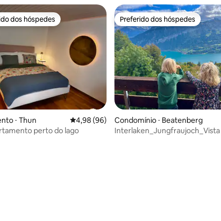
rido dos hóspedes
Preferido dos hóspedes
 melhores preferidos dos hóspedes
Preferido dos hóspedes
nto ⋅ Thun
4,98 de uma avaliação média de 5, 96 avalia
4,98 (96)
Condomínio ⋅ Beatenberg
rtamento perto do lago
Interlaken_Jungfraujoch_Vista
lago_Panorama_Família