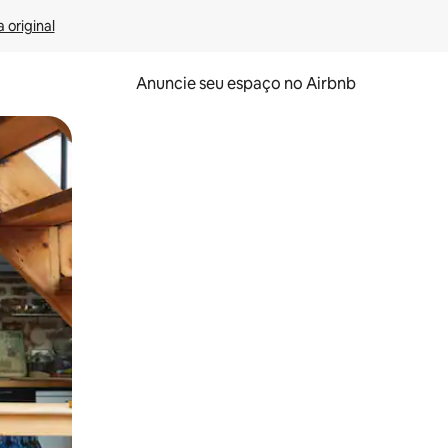
 original
Anuncie seu espaço no Airbnb
 deslizando o dedo na tela.