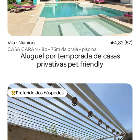
Vila ⋅ Nianing
4,82 de uma a
4,82 (57)
CASA CARAN - 8p - 75m da praia - piscina
Aluguel por temporada de casas
privativas pet friendly
Preferido dos hóspedes
Entre os melhores preferidos dos hóspedes