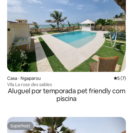
Casa ⋅ Ngaparou
5 de uma 
5 (7)
Vila La rose des sables
Aluguel por temporada pet friendly com
piscina
Superhost
Superhost