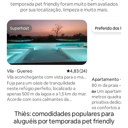
temporada pet friendly foram muito bem avaliados
por sua localização, limpeza e muito mais.
Superhost
Preferido dos hó
Superhost
Preferido dos hó
Vila ⋅ Guereo
4,83 de uma avaliação média de
4,83 (24)
Vila aconchegante com vista para o mar
Apartamento ⋅ N
e para a lagoa de Somone
Fuja para um oásis de tranquilidade
80 m da praia – A
neste refúgio perfeito, localizado a
independente
🏡 Um apartamento
apenas 500 m da lagoa e a 1,5 km do mar.
metros quadrado
Acorde com sons calmantes da
privativa dedicada
natureza e dos pássaros. Você terá
os confortos a 80 
acesso a piscina de 20 metros com
Thiès: comodidades populares para
Localização ideal
jacuzzi, jardim com árvores frutíferas e
totalmente climati
aluguéis por temporada pet friendly
petanca para sua recreação. A casa de
aquecedor de água,
70 m ² é composta por um quarto, um