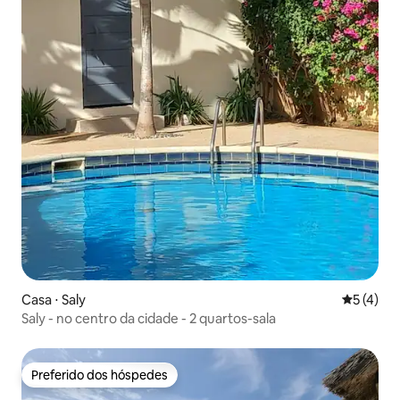
Casa ⋅ Saly
5 de uma 
5 (4)
Saly - no centro da cidade - 2 quartos-sala
Preferido dos hóspedes
Preferido dos hóspedes