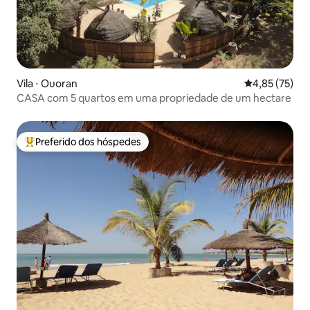
Vila ⋅ Ouoran
4,85 de uma a
4,85 (75)
CASA com 5 quartos em uma propriedade de um hectare
Preferido dos hóspedes
Entre os melhores preferidos dos hóspedes