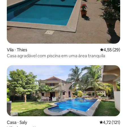
Vila ⋅ Thies
4,55 de uma a
4,55 (29)
Casa agradável com piscina em uma área tranquila
Casa ⋅ Saly
4,72 de uma av
4,72 (121)