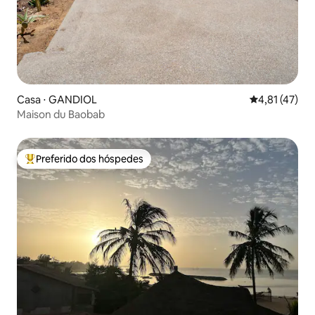
Casa ⋅ GANDIOL
4,81 de uma a
4,81 (47)
Maison du Baobab
Preferido dos hóspedes
Entre os melhores preferidos dos hóspedes