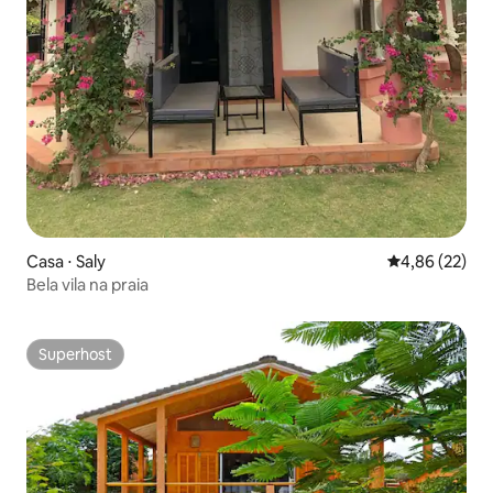
Casa ⋅ Saly
4,86 de uma a
4,86 (22)
Bela vila na praia
Superhost
Superhost