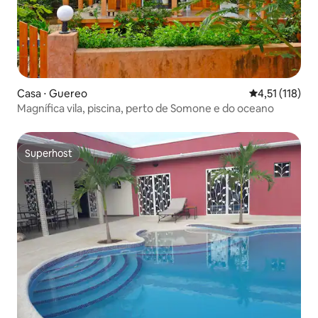
Casa ⋅ Guereo
4,51 de uma av
4,51 (118)
Magnífica vila, piscina, perto de Somone e do oceano
Superhost
Superhost