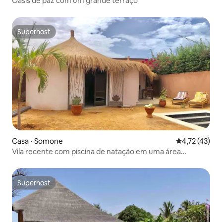
Oásis de paz com um grande terraço
Superhost
Superhost
Casa ⋅ Somone
4,72 de uma a
4,72 (43)
Vila recente com piscina de natação em uma área
tranquila
Superhost
Superhost