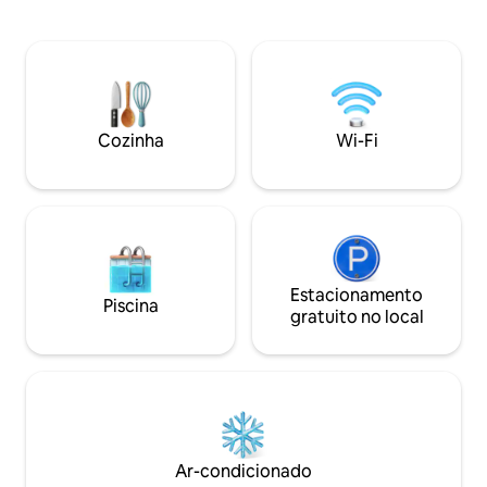
canais esportivos 
banheiro privativo, banheiro, cozinha
de lavar, toalha, lençóis 
totalmente mobiliada, pátio e espaçoso
espaçoso, localiz
terraço no telhado para atividades como
tranquilo com: - 1 sala de estar com
ioga, churrasco ou bebidas à noite com
cozinha aberta eq
vista para o mar durante o pôr do sol.
para 2 pessoas) - 
cama de casal, 1 cama
Cozinha
Wi-Fi
banheiros
Estacionamento
Piscina
gratuito no local
Ar-condicionado