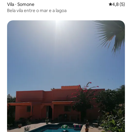
Vila ⋅ Somone
4,8 de uma 
4,8 (5)
Bela vila entre o mar e a lagoa