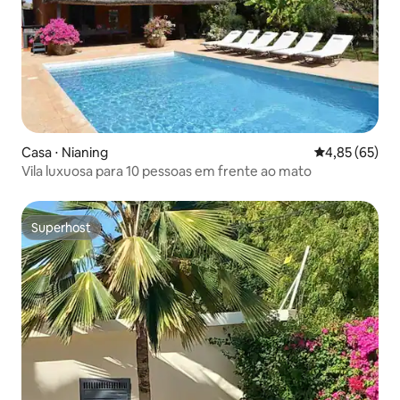
Casa ⋅ Nianing
4,85 de uma a
4,85 (65)
Vila luxuosa para 10 pessoas em frente ao mato
Superhost
Superhost