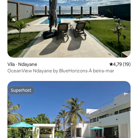
Vila ⋅ Ndayane
4,79 de uma a
4,79 (19)
OceanView Ndayane by BlueHorizons·À beira-mar
Superhost
Superhost