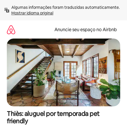
Pular
Algumas informações foram traduzidas automaticamente. 
para
Mostrar idioma original
o
conteúdo
Anuncie seu espaço no Airbnb
Thiès: aluguel por temporada pet
friendly