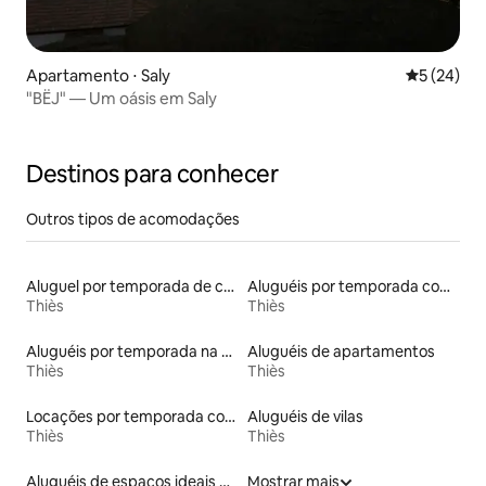
Apartamento ⋅ Saly
5 de uma a
5 (24)
"BËJ" — Um oásis em Saly
Destinos para conhecer
Outros tipos de acomodações
Aluguel por temporada de casas de hóspedes
Aluguéis por temporada com acesso à praia
Thiès
Thiès
Aluguéis por temporada na orla
Aluguéis de apartamentos
Thiès
Thiès
Locações por temporada com piscina
Aluguéis de vilas
Thiès
Thiès
Aluguéis de espaços ideais para famílias
Mostrar mais