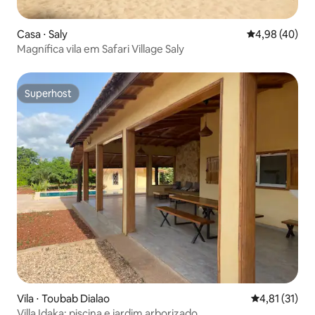
Casa ⋅ Saly
4,98 de uma a
4,98 (40)
Magnífica vila em Safari Village Saly
Superhost
Superhost
Vila ⋅ Toubab Dialao
4,81 de uma a
4,81 (31)
Villa Idaka: piscina e jardim arborizado