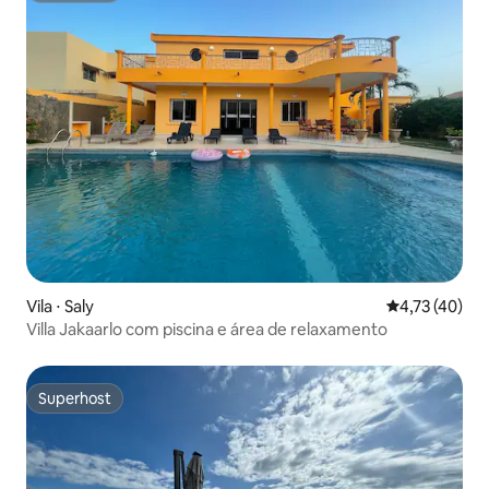
Vila ⋅ Saly
4,73 de uma a
4,73 (40)
Villa Jakaarlo com piscina e área de relaxamento
Superhost
Superhost