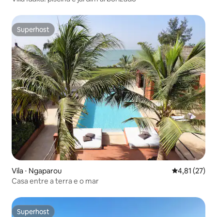
Superhost
Superhost
Vila ⋅ Ngaparou
4,81 de uma a
4,81 (27)
Casa entre a terra e o mar
Superhost
Superhost