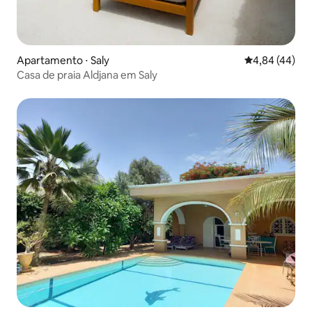
Apartamento ⋅ Saly
4,84 de uma a
4,84 (44)
Casa de praia Aldjana em Saly