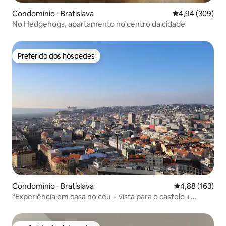
Condomínio ⋅ Bratislava
4,94 de uma ava
4,94 (309)
No Hedgehogs, apartamento no centro da cidade
Preferido dos hóspedes
Preferido dos hóspedes
Condomínio ⋅ Bratislava
4,88 de uma av
4,88 (163)
“Experiência em casa no céu + vista para o castelo +
estacionamento grátis”