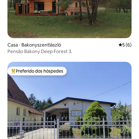
Casa ⋅ Bakonyszentlászló
5 de uma 
5 (6)
Pensão Bakony Deep Forest 3.
Preferido dos hóspedes
Entre os melhores preferidos dos hóspedes