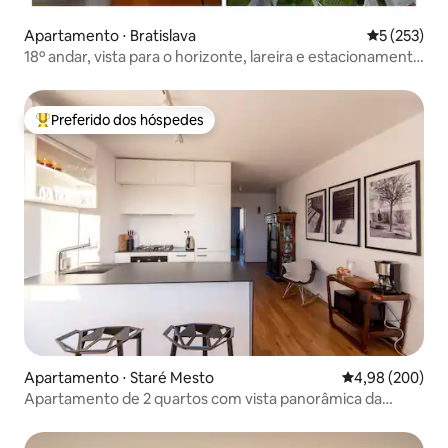
Apartamento ⋅ Bratislava
5 de uma av
5 (253)
18º andar, vista para o horizonte, lareira e estacionamento
GRATUITO
Preferido dos hóspedes
Entre os melhores preferidos dos hóspedes
Apartamento ⋅ Staré Mesto
4,98 de uma ava
4,98 (200)
Apartamento de 2 quartos com vista panorâmica da
cidade antiga