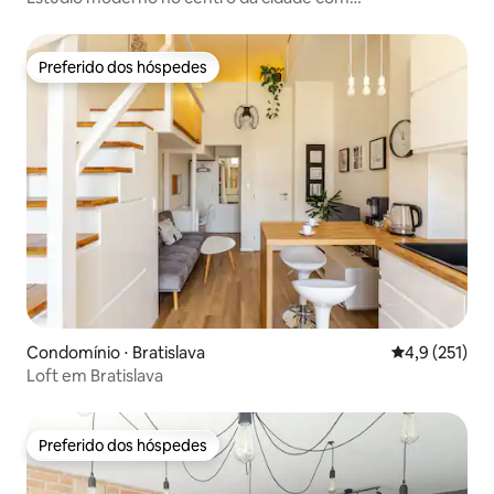
estacionamento
Preferido dos hóspedes
Preferido dos hóspedes
Condomínio ⋅ Bratislava
4,9 de uma av
4,9 (251)
Loft em Bratislava
Preferido dos hóspedes
Preferido dos hóspedes