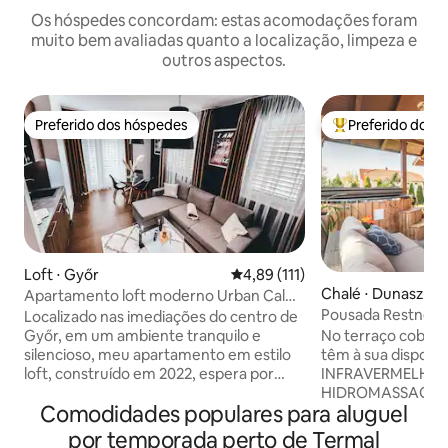
Os hóspedes concordam: estas acomodações foram
muito bem avaliadas quanto a localização, limpeza e
outros aspectos.
Preferido dos hóspedes
Preferido dos 
Preferido dos hóspedes
Entre os melhore
Loft ⋅ Győr
4,89 de uma avaliação média de 
4,89 (111)
Chalé ⋅ Dunaszige
Apartamento loft moderno Urban Calm
Pousada Restnest:
4.
Localizado nas imediações do centro de
+ Banheira de Ton
No terraço cobert
Győr, em um ambiente tranquilo e
têm à sua dispos
silencioso, meu apartamento em estilo
INFRAVERMELHA 
loft, construído em 2022, espera por
HIDROMASSAGEM. “Terra de mil ilh
você a um preço fantástico.
Comodidades populares para aluguel
onde a paz també
Apartamento térreo com carregamento
Somos a escolha i
de carro elétrico (tipo 2) e
por temporada perto de Termal