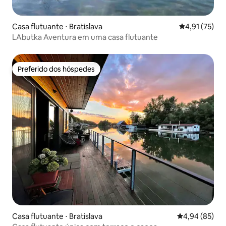
Casa flutuante ⋅ Bratislava
4,91 de uma a
4,91 (75)
LAbutka Aventura em uma casa flutuante
Preferido dos hóspedes
Preferido dos hóspedes
Casa flutuante ⋅ Bratislava
4,94 de uma a
4,94 (85)