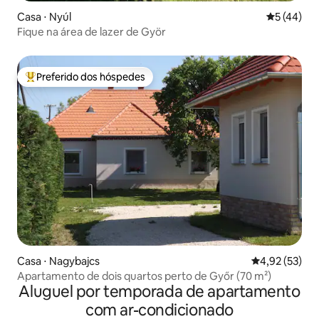
Casa ⋅ Nyúl
5 de uma a
5 (44)
Fique na área de lazer de Györ
Preferido dos hóspedes
Entre os melhores preferidos dos hóspedes
Casa ⋅ Nagybajcs
4,92 de uma a
4,92 (53)
Apartamento de dois quartos perto de Győr (70 m²)
Aluguel por temporada de apartamento
com ar-condicionado