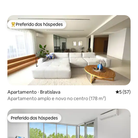
Preferido dos hóspedes
Entre os melhores preferidos dos hóspedes
Apartamento ⋅ Bratislava
5 de uma a
5 (57)
Apartamento amplo e novo no centro (178 m²)
Preferido dos hóspedes
Preferido dos hóspedes