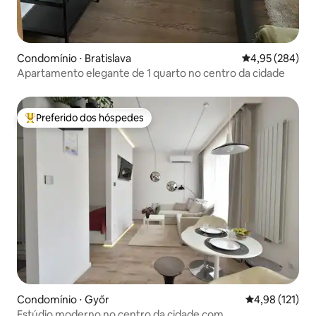
Condomínio ⋅ Bratislava
4,95 de uma ava
4,95 (284)
Apartamento elegante de 1 quarto no centro da cidade
Preferido dos hóspedes
Entre os melhores preferidos dos hóspedes
Condomínio ⋅ Győr
4,98 de uma av
4,98 (121)
Estúdio moderno no centro da cidade com