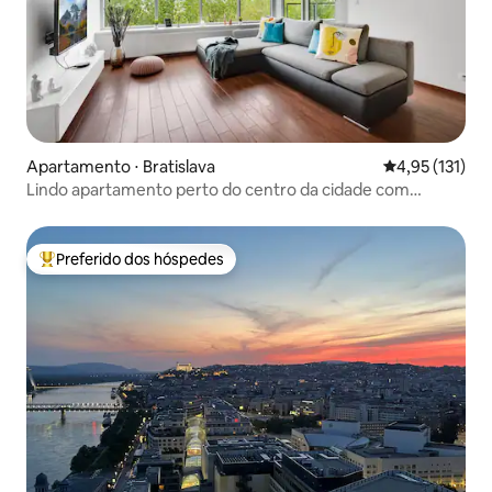
Apartamento ⋅ Bratislava
4,95 de uma av
4,95 (131)
Lindo apartamento perto do centro da cidade com
estacionamento.
Preferido dos hóspedes
Entre os melhores preferidos dos hóspedes