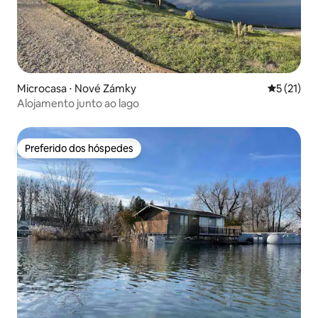
Microcasa ⋅ Nové Zámky
5 de uma a
5 (21)
Alojamento junto ao lago
Preferido dos hóspedes
Preferido dos hóspedes