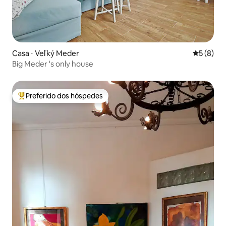
Casa ⋅ Veľký Meder
5 de uma 
5 (8)
Big Meder 's only house
Preferido dos hóspedes
Entre os melhores preferidos dos hóspedes