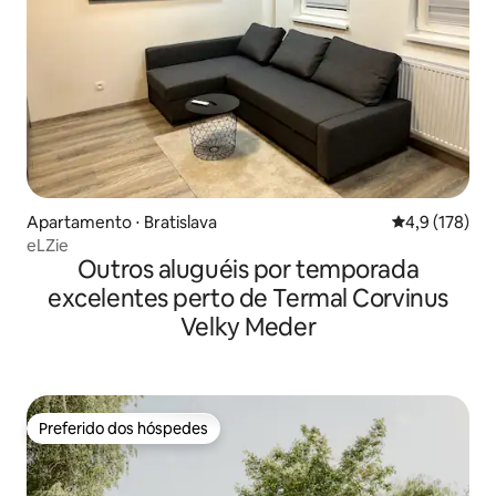
Apartamento ⋅ Bratislava
4,9 de uma av
4,9 (178)
eLZie
Outros aluguéis por temporada
excelentes perto de Termal Corvinus
Velky Meder
Preferido dos hóspedes
Preferido dos hóspedes