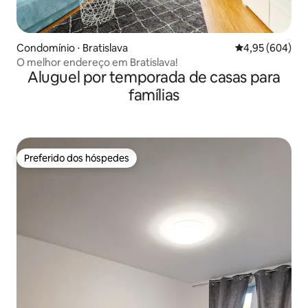
Condomínio ⋅ Bratislava
4,95 de uma ava
4,95 (604)
O melhor endereço em Bratislava!
Aluguel por temporada de casas para
famílias
Preferido dos hóspedes
Preferido dos hóspedes