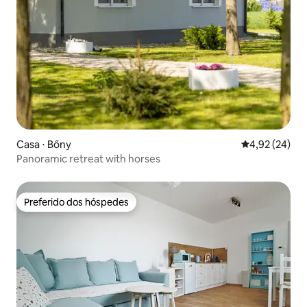
Casa ⋅ Bőny
4,92 de uma a
4,92 (24)
Panoramic retreat with horses
Preferido dos hóspedes
Preferido dos hóspedes