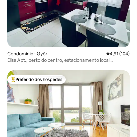
Condomínio ⋅ Győr
4,91 de uma av
4,91 (104)
Elisa Apt., perto do centro, estacionamento local
GRATUITO
Preferido dos hóspedes
Entre os melhores preferidos dos hóspedes