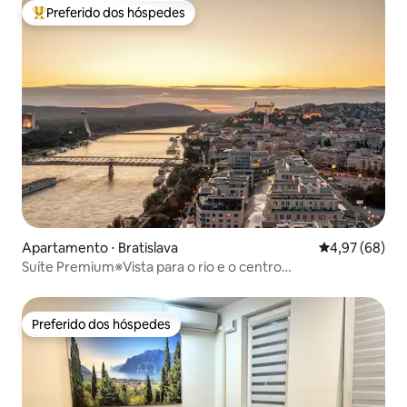
Preferido dos hóspedes
Entre os melhores preferidos dos hóspedes
Apartamento ⋅ Bratislava
4,97 de uma a
4,97 (68)
Suíte Premium※Vista para o rio e o centro
histórico※Estacionamento gratuito
Preferido dos hóspedes
Preferido dos hóspedes