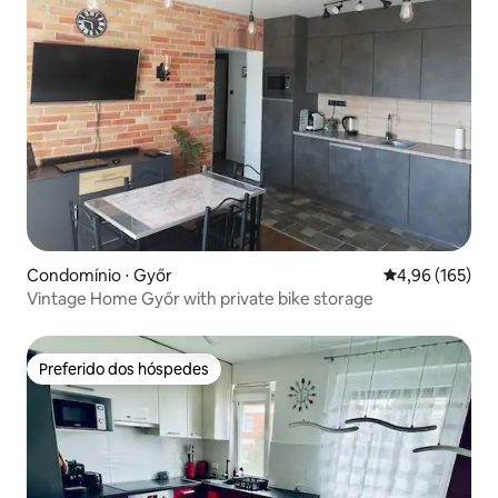
Condomínio ⋅ Győr
4,96 de uma av
4,96 (165)
Vintage Home Győr with private bike storage
Preferido dos hóspedes
Preferido dos hóspedes