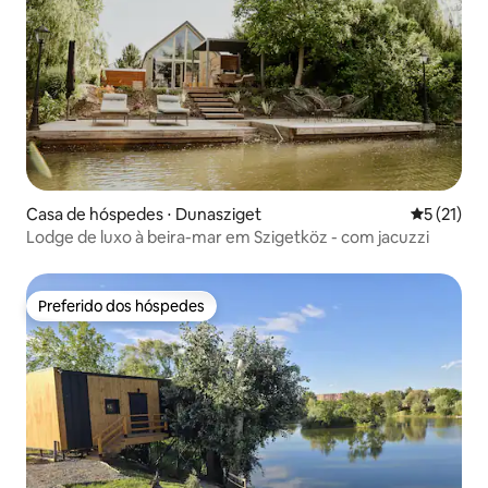
Casa de hóspedes ⋅ Dunasziget
5 de uma a
5 (21)
Lodge de luxo à beira-mar em Szigetköz - com jacuzzi
Preferido dos hóspedes
Preferido dos hóspedes