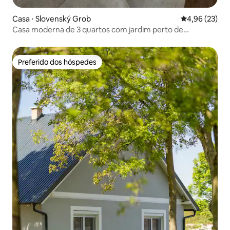
Casa ⋅ Slovenský Grob
4,96 de uma a
4,96 (23)
Casa moderna de 3 quartos com jardim perto de
Bratislava
Preferido dos hóspedes
Preferido dos hóspedes