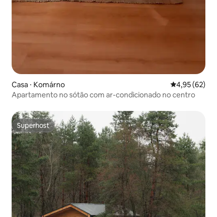
Casa ⋅ Komárno
4,95 de uma a
4,95 (62)
Apartamento no sótão com ar-condicionado no centro
Superhost
Superhost