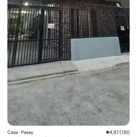
Casa ⋅ Pasay
4,97 de uma av
4,97 (130)