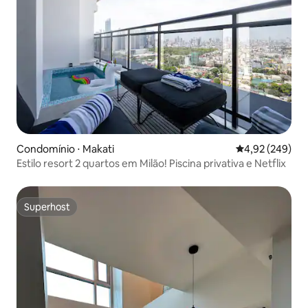
Condomínio ⋅ Makati
4,92 de uma ava
4,92 (249)
Estilo resort 2 quartos em Milão! Piscina privativa e Netflix
Superhost
Superhost