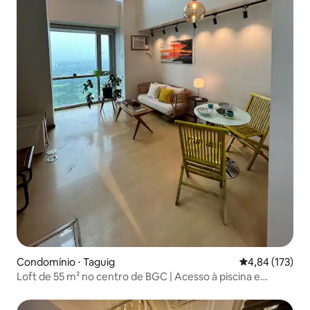
Condomínio ⋅ Taguig
4,84 de uma av
4,84 (173)
Loft de 55 m² no centro de BGC | Acesso à piscina e
academia