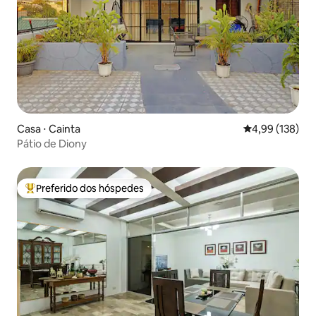
Casa ⋅ Cainta
4,99 de uma av
4,99 (138)
Pátio de Diony
Preferido dos hóspedes
Entre os melhores preferidos dos hóspedes