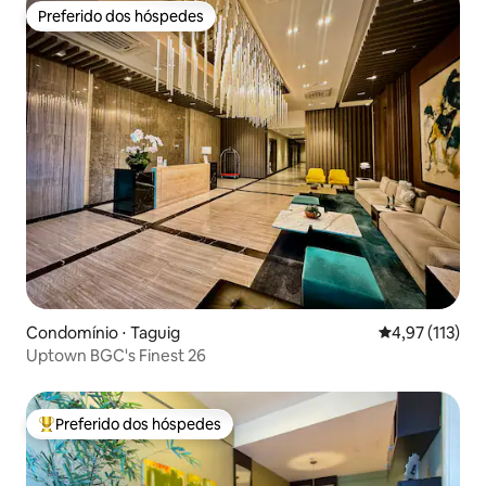
Preferido dos hóspedes
Preferido dos hóspedes
Condomínio ⋅ Taguig
4,97 de uma av
4,97 (113)
Uptown BGC's Finest 26
Preferido dos hóspedes
Entre os melhores preferidos dos hóspedes