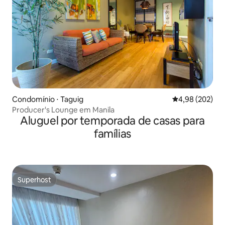
Condomínio ⋅ Taguig
4,98 de uma ava
4,98 (202)
Producer's Lounge em Manila
Aluguel por temporada de casas para
famílias
Superhost
Superhost