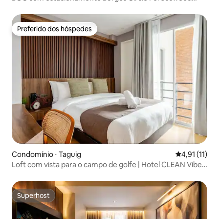
Parklane
Preferido dos hóspedes
Preferido dos hóspedes
Condomínio ⋅ Taguig
4,91 de uma a
4,91 (11)
Loft com vista para o campo de golfe | Hotel CLEAN Vibe |
Coração de BGC
Superhost
Superhost