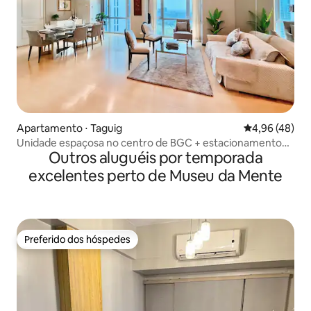
Apartamento ⋅ Taguig
4,96 de uma a
4,96 (48)
Unidade espaçosa no centro de BGC + estacionamento
Outros aluguéis por temporada
gratuito
excelentes perto de Museu da Mente
Preferido dos hóspedes
Preferido dos hóspedes