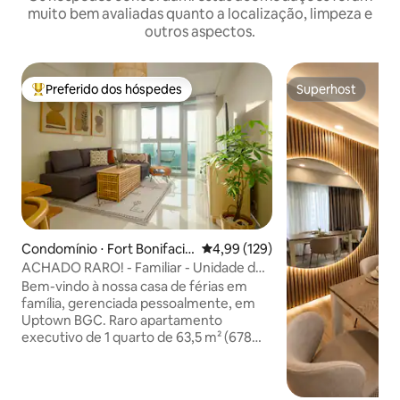
muito bem avaliadas quanto a localização, limpeza e
outros aspectos.
Preferido dos hóspedes
Superhost
Entre os melhores preferidos dos hóspedes
Superhost
Condomínio ⋅ Fort Bonifacio,
4,99 de uma avaliação média de 
4,99 (129)
Taguig
ACHADO RARO! - Familiar - Unidade de
canto - BGC
Bem-vindo à nossa casa de férias em
família, gerenciada pessoalmente, em
Uptown BGC. Raro apartamento
executivo de 1 quarto de 63,5 m² (678
pés quadrados) com um verdadeiro
layout de um quarto - maior do que a
maioria dos condomínios BGC. ★