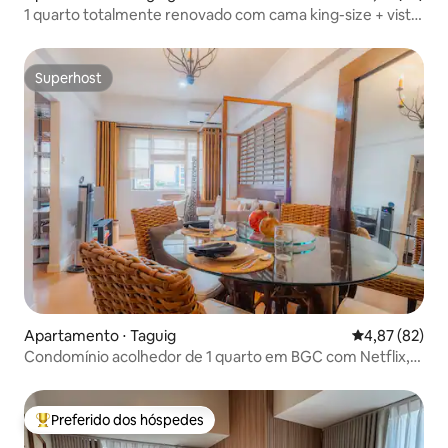
1 quarto totalmente renovado com cama king-size + vista
para o golfe em BGC
Superhost
Superhost
Apartamento ⋅ Taguig
4,87 de uma a
4,87 (82)
Condomínio acolhedor de 1 quarto em BGC com Netflix,
Wi-Fi, piscina
Preferido dos hóspedes
Entre os melhores preferidos dos hóspedes