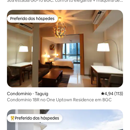
Sua estadia Go-To BGC: conforto elegante + máquina de
lavar
Preferido dos hóspedes
Preferido dos hóspedes
Condomínio ⋅ Taguig
4,94 de uma av
4,94 (113)
Condomínio 1BR no One Uptown Residence em BGC
Preferido dos hóspedes
Entre os melhores preferidos dos hóspedes