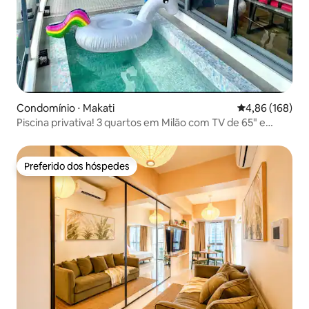
Condomínio ⋅ Makati
4,86 de uma av
4,86 (168)
Piscina privativa! 3 quartos em Milão com TV de 65" e
Netflix
Preferido dos hóspedes
Preferido dos hóspedes