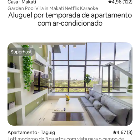
Casa ⋅ Makati
4,96 de uma av
4,96 (122)
Garden Pool Villa in Makati Netflix Karaoke
Aluguel por temporada de apartamento
com ar-condicionado
Superhost
Superhost
Apartamento ⋅ Taguig
4,67 de uma 
4,67 (3)
Loft moderno de 3 quartos com vista para o campo de