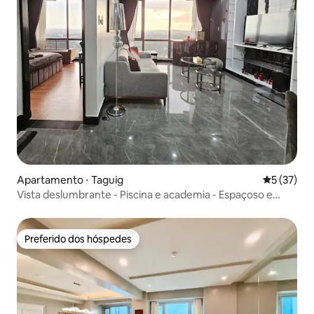
Apartamento ⋅ Taguig
5 de uma a
5 (37)
Vista deslumbrante - Piscina e academia - Espaçoso e
moderno
Preferido dos hóspedes
Preferido dos hóspedes