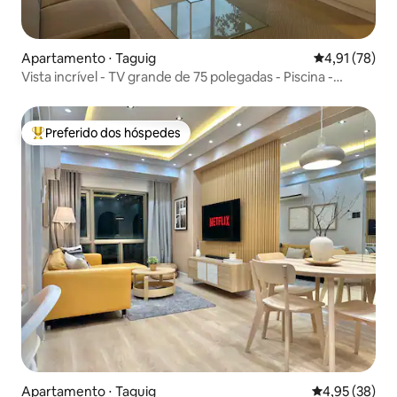
Apartamento ⋅ Taguig
4,91 de uma a
4,91 (78)
Vista incrível - TV grande de 75 polegadas - Piscina -
Academia - Wi-Fi rápido
Preferido dos hóspedes
Entre os melhores preferidos dos hóspedes
Apartamento ⋅ Taguig
4,95 de uma a
4,95 (38)