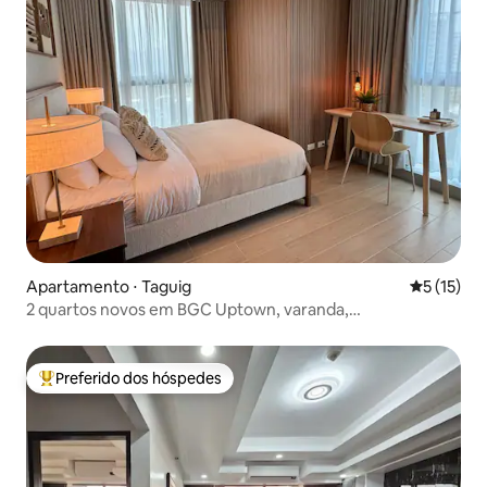
Apartamento ⋅ Taguig
5 de uma a
5 (15)
2 quartos novos em BGC Uptown, varanda,
estacionamento gratuito
Preferido dos hóspedes
Entre os melhores preferidos dos hóspedes