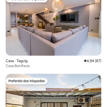
Preferido dos hóspedes
Casa ⋅ Taguig
4,94 de uma a
4,94 (87)
Casa Bonifacio
Preferido dos hóspedes
Preferido dos hóspedes