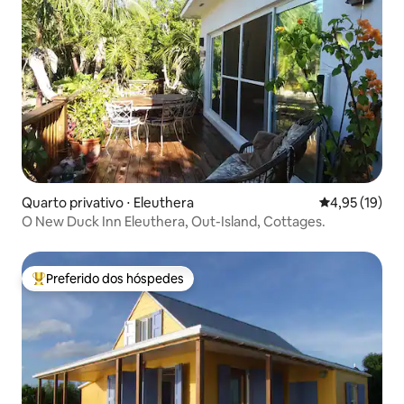
Quarto privativo ⋅ Eleuthera
4,95 de uma a
4,95 (19)
O New Duck Inn Eleuthera, Out-Island, Cottages.
Preferido dos hóspedes
Entre os melhores preferidos dos hóspedes