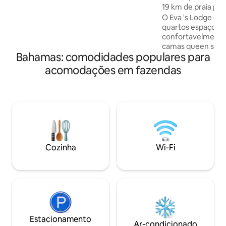
segura e fica a cerca de 15 minutos do
19 km de praia pri
aeroporto de North Andros-SAQ. Por
O Eva 's Lodge é 
favor, envie uma consulta para obter
quartos espaçoso
informações de voo para Andros antes
confortavelmente
de reservar, se esta for sua primeira vez.
camas queen size,
Bahamas: comodidades populares para
ventilador de teto
frigobar abastecido com O
acomodações em fazendas
pisos de madeira 
toda a pousada c
proporcionarão u
serenidade. A rela
dispõe de uma gra
plano, de uma mes
lugares sentados 
trabalho. Desfrute
Cozinha
Wi-Fi
leva diretamente à
Estacionamento
Ar-condicionado