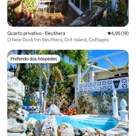
Quarto privativo ⋅ Eleuthera
4,95 de uma a
4,95 (19)
O New Duck Inn Eleuthera, Out-Island, Cottages.
Preferido dos hóspedes
Preferido dos hóspedes