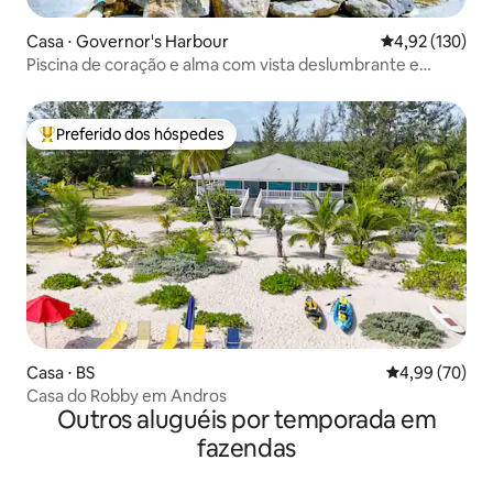
Casa ⋅ Governor's Harbour
4,92 de uma av
4,92 (130)
Piscina de coração e alma com vista deslumbrante e
jardim sereno
Preferido dos hóspedes
Entre os melhores preferidos dos hóspedes
Casa ⋅ BS
4,99 de uma a
4,99 (70)
Casa do Robby em Andros
Outros aluguéis por temporada em
fazendas