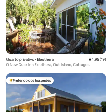
Quarto privativo ⋅ Eleuthera
4,95 de uma a
4,95 (19)
O New Duck Inn Eleuthera, Out-Island, Cottages.
Preferido dos hóspedes
Entre os melhores preferidos dos hóspedes