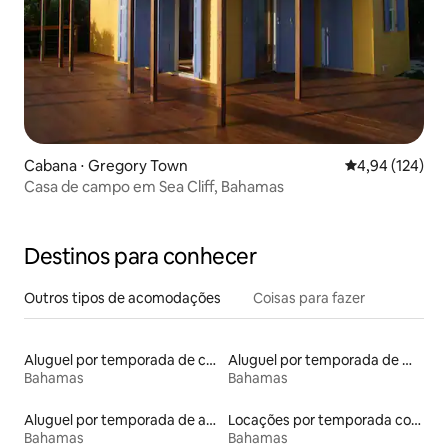
Cabana ⋅ Gregory Town
4,94 de uma av
4,94 (124)
Casa de campo em Sea Cliff, Bahamas
Destinos para conhecer
Outros tipos de acomodações
Coisas para fazer
Aluguel por temporada de casas-barco
Aluguel por temporada de microcasas
Bahamas
Bahamas
Aluguel por temporada de apart-hotéis
Locações por temporada com piscina
Bahamas
Bahamas