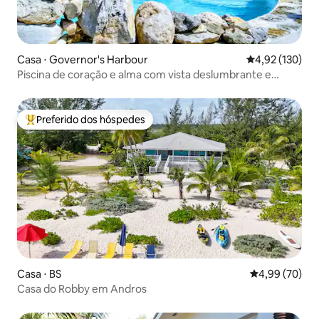
Casa ⋅ Governor's Harbour
4,92 de uma av
4,92 (130)
Piscina de coração e alma com vista deslumbrante e
jardim sereno
Preferido dos hóspedes
Entre os melhores preferidos dos hóspedes
Casa ⋅ BS
4,99 de uma a
4,99 (70)
Casa do Robby em Andros