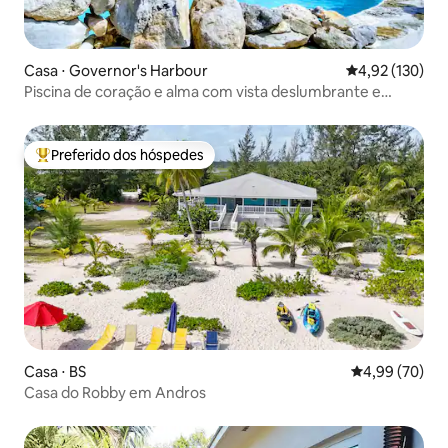
Casa ⋅ Governor's Harbour
4,92 de uma av
4,92 (130)
Piscina de coração e alma com vista deslumbrante e
jardim sereno
Preferido dos hóspedes
Entre os melhores preferidos dos hóspedes
Casa ⋅ BS
4,99 de uma a
4,99 (70)
Casa do Robby em Andros