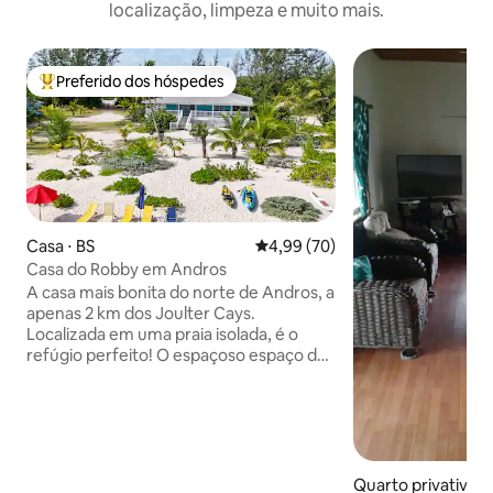
localização, limpeza e muito mais.
Preferido dos hóspedes
Entre os melhores preferidos dos hóspedes
Casa ⋅ BS
4,99 de uma avaliação média de
4,99 (70)
Casa do Robby em Andros
A casa mais bonita do norte de Andros, a
apenas 2 km dos Joulter Cays.
Localizada em uma praia isolada, é o
refúgio perfeito! O espaçoso espaço de
estar é de conceito aberto e adequado
com eletrodomésticos modernos. Os
equipamentos de esportes aquáticos na
casa incluem caiaques, pranchas de
remo e equipamentos de mergulho com
snorkel. A propriedade é tranquila e
Quarto privativo ⋅