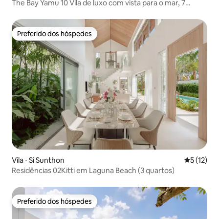
The Bay Yamu 10 Vila de luxo com vista para o mar, 7
quartos (em frente ao cais de Yamu)
Preferido dos hóspedes
Preferido dos hóspedes
Vila ⋅ Si Sunthon
5 de uma a
5 (12)
Residências 02Kitti em Laguna Beach (3 quartos)
Preferido dos hóspedes
Preferido dos hóspedes