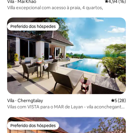
Vila ⋅ Mai Khao
4,94 de uma a
4,94 (16)
Villa excepcional com acesso à praia, 4 quartos,
Preferido dos hóspedes
Preferido dos hóspedes
Vila ⋅ Cherngtalay
5 de uma a
5 (28)
Vilas com VISTA para o MAR de Layan - vila aconchegante
de 2 camas, piscina de 12 m
Preferido dos hóspedes
Preferido dos hóspedes