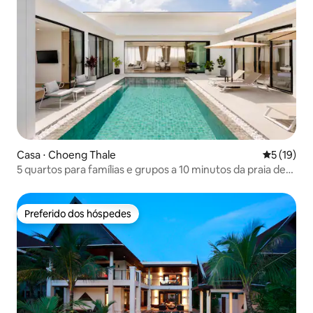
Casa ⋅ Choeng Thale
5 de uma a
5 (19)
5 quartos para famílias e grupos a 10 minutos da praia de
Bang Tao
Preferido dos hóspedes
Preferido dos hóspedes