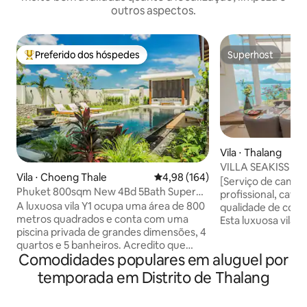
outros aspectos.
Preferido dos hóspedes
Superhost
Entre os melhores preferidos dos hóspedes
Superhost
Vila ⋅ Thalang
VILLA SEAKISS CA
Vila ⋅ Choeng Thale
4,98 de uma avaliação média de 
4,98 (164)
Vila com Vista par
[Serviço de camar
Phuket 800sqm New 4Bd 5Bath Super
Incluído, Empreg
profissional, café
Large Pool Luxury Y1
A luxuosa vila Y1 ocupa uma área de 800
qualidade de corte
metros quadrados e conta com uma
Esta luxuosa vila 
piscina privada de grandes dimensões, 4
para o mar está l
quartos e 5 banheiros. Acredito que
Yamu, um dos loca
Comodidades populares em aluguel por
você vai se apaixonar por ela assim que a
de Phuket, com vi
vir. Ao entrar na vila, você ficará
de Andaman, dent
temporada em Distrito de Thalang
impressionado com o design luxuoso e a
fechada de vilas 
piscina de grandes dimensões. A
área de 1.400 m² 