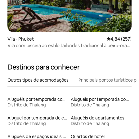
Vila ⋅ Phuket
4,84 de uma av
4,84 (257)
Vila com piscina ao estilo tailandês tradicional à beira-mar
(V7)
Destinos para conhecer
Outros tipos de acomodações
Principais pontos turísticos po
Aluguéis por temporada com café da manhã
Aluguéis por temporada com acesso à praia
Distrito de Thalang
Distrito de Thalang
Aluguel por temporada de casas de hóspedes
Aluguéis de apartamentos
Distrito de Thalang
Distrito de Thalang
Aluguéis de espaços ideais para famílias
Quartos de hotel