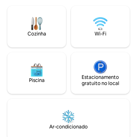
decoração da vila é bastante requintada,
m, a vila tem 5 qu
com um design simples e moderno,
quais têm camas q
cheio de arte moderna. Cada canto
consiste em duas 
revela a busca do proprietário pela
vila usa a mesma 
qualidade de vida, e todos os cantos são
produtos de higie
bonitos e elegantes. Cada quarto é
hotel cinco estre
Cozinha
Wi-Fi
projetado com atenção aos detalhes
qualificado que f
para proporcionar conforto e
manhã de alta qua
privacidade. A cozinha espaçosa está
todas as manhãs,
totalmente equipada para atender às
tailandeses, chine
suas necessidades de cozinhar e
como serviços de 
receber convidados. Do lado de fora da
(cobrado por pess
vila, a piscina super grande é tão bela e
máquina automáti
elegante que faz você se sentir como se
Estacionamento
cabo Netflix e um
Piscina
estivesse em um país estrangeiro,
gratuito no local
para crianças.Nos
deixando-o muito mais confortável. Ao
fluente em inglês,
entrar no pátio, você é recebido por
pode fornecer pl
uma atmosfera bela e elegante, com o
gratuito para os 
aroma da terra e a exuberância da
suíte pode acomo
vegetação. Tudo é naturalmente
quartos. Se você p
elegante e de uma beleza sutil, o que
selecione outro li
agrega uma dimensão poética e artística
depósito de 12.000
Ar-condicionado
à vila. O tempo parece parar aqui, e
check-in na vila. A
apenas o aroma das frutas e flores
de eletricidade pa