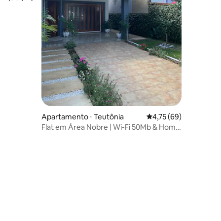
Apartamento ⋅ Teutônia
4,75 de uma avaliação
4,75 (69)
Flat em Área Nobre | Wi-Fi 50Mb & Home
Office
ções