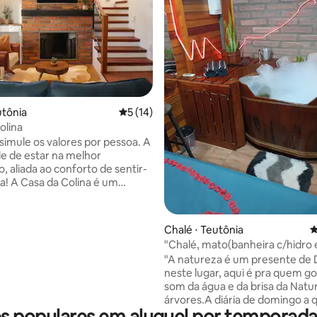
édia de 5, 316 avaliações
utônia
5 de uma avaliação média de 5, 14 avalia
5 (14)
olina
simule os valores por pessoa. A
de de estar na melhor
o, aliada ao conforto de sentir-
a! A Casa da Colina é um
 da serra em Teutônia. Fica no
 cidade, a poucos metros de
você precisa. Tem uma vista
Chalé ⋅ Teutônia
4
te, sala e suíte com lareira,
"Chalé, mato(banheira c/hidro 
quipada, ampla varanda, e
opcional)
"A natureza é um presente de
ara até 3 carros. Acomoda
neste lugar, aqui é pra quem g
elmente até 7 pessoas que
som da água e da brisa da Natu
balho, passeio e eventos na
árvores.A diária de domingo a 
ais informações no nosso perfil
 populares em aluguel por temporada
feira(NÃO inclui o banho no
cial.