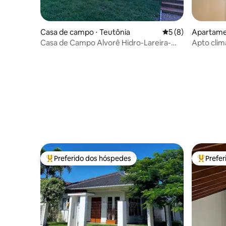
Casa de campo ⋅ Teutônia
5 de uma avaliação
5 (8)
Apartame
Casa de Campo Alvorê Hidro-Lareira-
Apto clim
fogão campeiro
garagem
Preferido dos hóspedes
Prefe
Entre os melhores preferidos dos hóspedes
Entre os