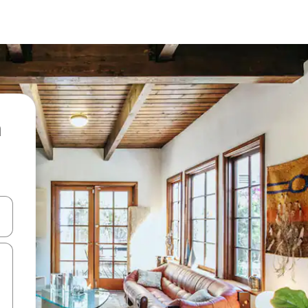
ore-os usando as seta para cima e para baixo do teclado ou tocando e