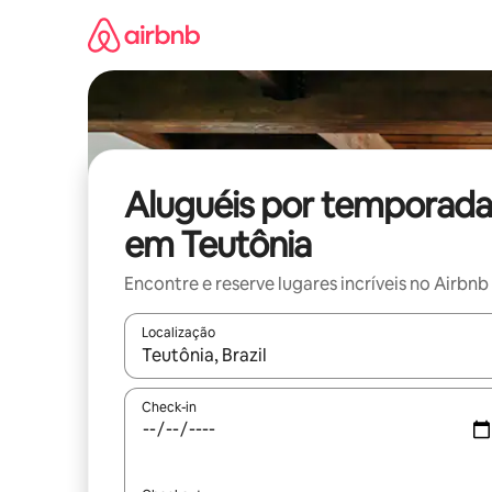
Pular
para
o
conteúdo
Aluguéis por temporada
em Teutônia
Encontre e reserve lugares incríveis no Airbnb
Localização
Quando os resultados estiverem disponíveis, expl
Check-in