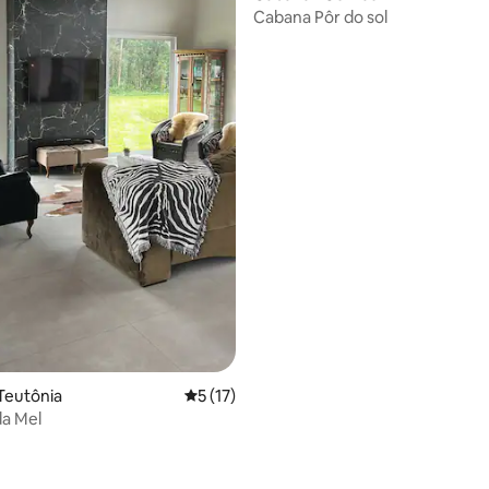
Cabana Pôr do sol
édia de 5, 118 avaliações
Teutônia
5 de uma avaliação média de 5, 17 avalia
5 (17)
da Mel