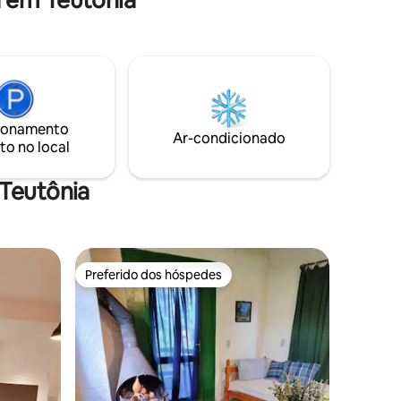
pode
ária de
luso,com
r-
sseiro,sabonete
lo,papel
ionamento
Ar-condicionado
to no local
rô aquece
 Teutônia
Preferido dos hóspedes
os hóspedes
Preferido dos hóspedes