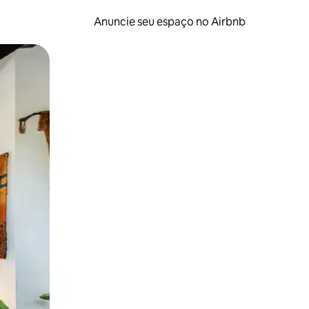
Anuncie seu espaço no Airbnb
 deslizando o dedo na tela.