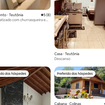
 média de 5, 8 avaliações
nto ⋅ Teutônia
5 de uma avaliação média de 5, 8 avalia
5 (8)
atizado com churrasqueira e
Casa ⋅ Teutônia
Descanso
rido dos hóspedes
Preferido dos hóspedes
 melhores preferidos dos hóspedes
Preferido dos hóspedes
Cabana ⋅ Colinas