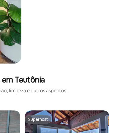
s em Teutônia
o, limpeza e outros aspectos.
Cabana ⋅
Superhost
Preferi
os hóspedes
Superhost
Preferi
Simplicida
banheira
Preserva 