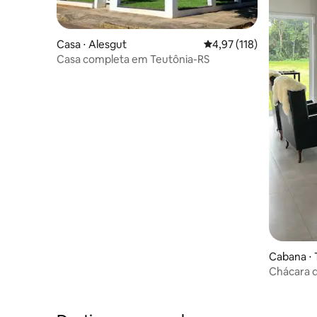
Casa ⋅ Alesgut
4,97 de uma avaliação m
4,97 (118)
Casa completa em Teutônia-RS
Cabana ⋅ 
Chácara 