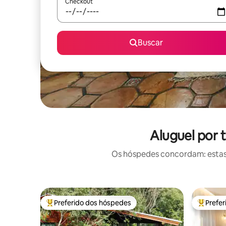
Checkout
Buscar
Aluguel por 
Os hóspedes concordam: estas
Preferido dos hóspedes
Prefe
Entre os melhores preferidos dos hóspedes
Entre os