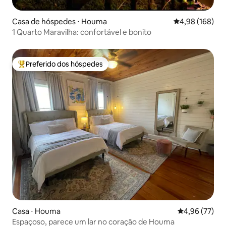
Casa de hóspedes ⋅ Houma
4,98 de uma av
4,98 (168)
1 Quarto Maravilha: confortável e bonito
Preferido dos hóspedes
Entre os melhores preferidos dos hóspedes
Casa ⋅ Houma
4,96 de uma a
4,96 (77)
Espaçoso, parece um lar no coração de Houma