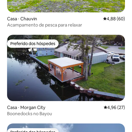
Casa ⋅ Chauvin
4,88 de uma av
4,88 (60)
Acampamento de pesca para relaxar
Preferido dos hóspedes
Preferido dos hóspedes
Casa ⋅ Morgan City
4,96 de uma a
4,96 (27)
Boonedocks no Bayou