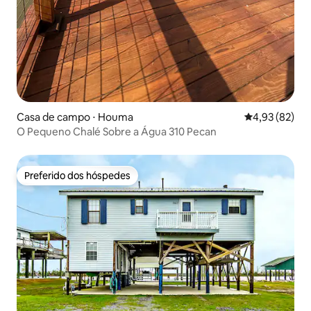
Casa de campo ⋅ Houma
4,93 de uma a
4,93 (82)
O Pequeno Chalé Sobre a Água 310 Pecan
Preferido dos hóspedes
Preferido dos hóspedes