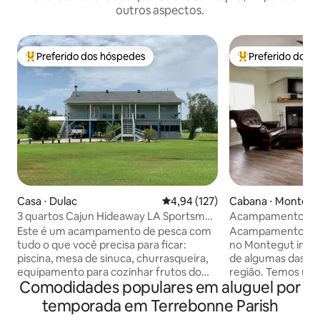
outros aspectos.
Preferido dos hóspedes
Preferido dos 
Entre os melhores preferidos dos hóspedes
Entre os melhore
Casa ⋅ Dulac
4,94 de uma avaliação média de 
4,94 (127)
Cabana ⋅ Montegu
3 quartos Cajun Hideaway LA Sportsman
Acampamento de pe
Dream
em Sanssouci
Este é um acampamento de pesca com
Acampamento de p
tudo o que você precisa para ficar:
no Montegut inferi
piscina, mesa de sinuca, churrasqueira,
de algumas das me
equipamento para cozinhar frutos do
região. Temos um
Comodidades populares em aluguel por
mar disponíveis no local. Nas margens do
no Bayou Terrebo
Grand Caillou Bayou. Pesca e pesca de
gratuito, ou se voc
temporada em Terrebonne Parish
caranguejos nas manchas vermelhas do
Pointe aux Chenes