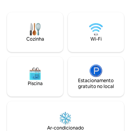
quintal e tambor capturado no cais,
apenas 20 minutos
incluindo o lançamento do barco. Este é
Acomoda 6 pesso
um local seguro. Não são permitidos
totalmente mobili
animais de estimação. Câmeras no local.
estacionamento pa
3 acres para jogos ao ar livre de
Estação de limpez
estacionamento. A poucos minutos do
equipamentos de 
Pântano de Cocodrie. Bayou dularge.
caranguejos e frit
Cozinha
Wi-Fi
Para caçar, fazer pescarias ou até
fornecidos. Anima
mesmo relaxar no quintal, perto do
permitidos por um
banco de pesca, este é o lugar ideal para
Fi gratuito. Nosso 
você
e 30 minutos de N
Estacionamento
Piscina
gratuito no local
Ar-condicionado