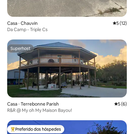
Casa ⋅ Chauvin
5 de uma a
5 (12)
Da Camp - Triple Cs
Superhost
Superhost
Casa ⋅ Terrebonne Parish
5 de uma 
5 (6)
R&R @ My oh My Maison Bayou!
Preferido dos hóspedes
Entre os melhores preferidos dos hóspedes