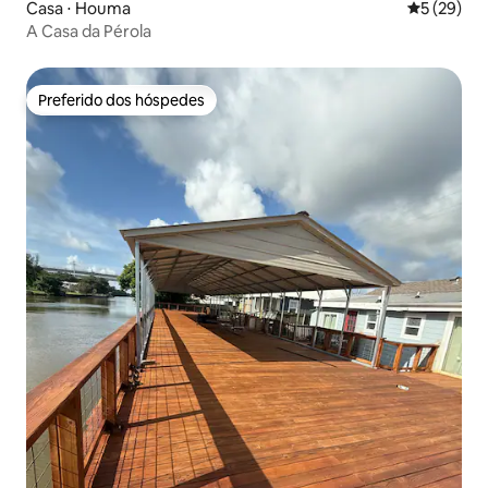
Casa ⋅ Houma
5 de uma a
5 (29)
A Casa da Pérola
Preferido dos hóspedes
Preferido dos hóspedes