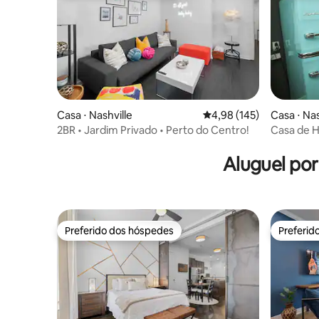
Casa ⋅ Nashville
4,98 de uma avaliação m
4,98 (145)
Casa ⋅ Nas
2BR • Jardim Privado • Perto do Centro!
Casa de H
aqui!)
Aluguel po
Preferido dos hóspedes
Preferid
Preferido dos hóspedes
Preferid