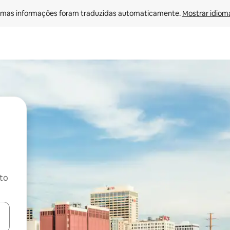
mas informações foram traduzidas automaticamente. 
Mostrar idioma
ito
ore-os usando as seta para cima e para baixo do teclado ou tocando e