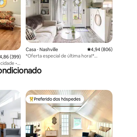
ções
Casa ⋅ Nashville
4,94 de uma avaliação m
4,94 (806)
*Oferta especial de última hora!*
,86 de uma avaliação média de 5, 399 avaliações
4,86 (399)
Caminhe até Vandy!
 cidade •
ondicionado
ão
Preferido dos hóspedes
Entre os melhores preferidos dos hóspedes