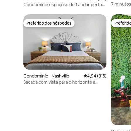
7 minutos
Condomínio espaçoso de 1 andar perto
pessoas 
de Vanderbilt com estacionamento
Preferido dos hóspedes
Preferid
Preferido dos hóspedes
Preferid
Condomínio ⋅ Nashville
4,94 de uma avaliação m
4,94 (315)
Sacada com vista para o horizonte a
poucos minutos da Broadway