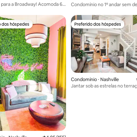
 para a Broadway! Acomoda 6
Condomínio no 1º andar sem de
com estacionamento!
milhas do centro da cidade
o dos hóspedes
Preferido dos hóspedes
o dos hóspedes
Preferido dos hóspedes
édia de 5, 315 avaliações
Condomínio ⋅ Nashville
Jantar sob as estrelas no terr
townhouse