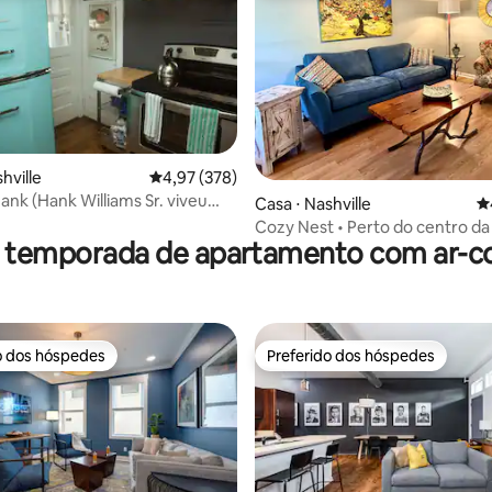
édia de 5, 145 avaliações
hville
4,97 de uma avaliação média de 5, 378 avalia
4,97 (378)
ank (Hank Williams Sr. viveu
Casa ⋅ Nashville
4
Cozy Nest • Perto do centro da
r temporada de apartamento com ar-c
Acessível • Animais de estimaç
permitidos
o dos hóspedes
Preferido dos hóspedes
o dos hóspedes
Preferido dos hóspedes