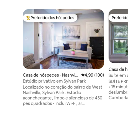
Preferido dos hóspedes
Preferid
Entre os melhores preferidos dos hóspedes
Preferid
Casa de h
e
Casa de hóspedes ⋅ Nashvill
4,99 de uma avaliação m
4,99 (100)
Suíte em 
e
- 15 minu
Estúdio privativo em Sylvan Park
SUÍTE PR
• 15 minut
Localizado no coração do bairro de West
deslumbra
Nashville, Sylvan Park. Estúdio
Cumberlan
aconchegante, limpo e silencioso de 450
quintal t
pés quadrados - inclui Wi-Fi, ar
moderno à
condicionado e aquecimento. Tamanho
melhor do
perfeito para sair ou acompanhar o
tranquilo 
trabalho. Confortável para casais; Perto
Broadway,
da animada vida noturna de Nashville! A