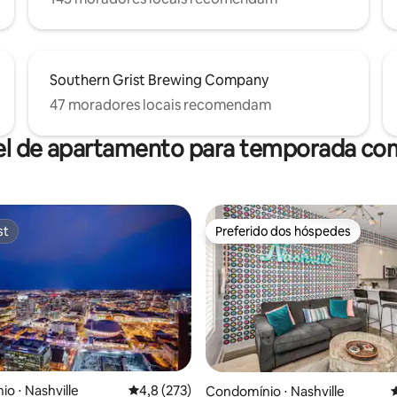
Southern Grist Brewing Company
47 moradores locais recomendam
el de apartamento para temporada com
st
Preferido dos hóspedes
st
Preferido dos hóspedes
o ⋅ Nashville
4,8 de uma avaliação média de 5, 273 avalia
4,8 (273)
Condomínio ⋅ Nashville
4
édia de 5, 161 avaliações