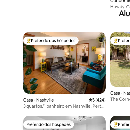
Condomíni
Howdy Y'a
Alu
quarto)
Preferido dos hóspedes
Prefe
Entre os melhores preferidos dos hóspedes
Entre os
Casa ⋅ Nas
The Corne
Casa ⋅ Nashville
5 de uma avaliação m
5 (424)
3 quartos/1 banheiro em Nashville. Perto
da Broadway e do Opry
Preferido dos hóspedes
Prefe
Preferido dos hóspedes
Entre os