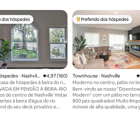
o dos hóspedes
Preferido dos hóspedes
o dos hóspedes
Entre os melhores preferidos d
óspedes ⋅ Nashvill
4,97 de uma avaliação média de 5, 160 avalia
4,97 (160)
Townhouse ⋅ Nashville
4
édia de 5, 100 avaliações
casa de hóspedes à beira do rio
Moderno no centro, pátio no te
tos da Broadway
Vanderbilt, 7 camas
IVADA EM PENSÃO À BEIRA-RIO
Bem-vindo ao nosso "Downto
os do centro de Nashville Vistas
Modern" com um pátio no terr
ntes à beira d'água do rio
800 pés quadrados! Muito limpo com
d do seu deck privativo e
móveis de alta qualidade, uma
otalmente cercado. Este refúgio
privativa (gratuita) de 2 carros
 beira d'água oferece o
estacionamento de rua. 2,5 milhas ou
s dois mundos: um retiro
uma viagem de Uber de 5 minu
no rio a apenas 15 minutos da
tudo o que fazer no centro de N
 do The Gulch, da Bridgestone
Localização privilegiada para: 