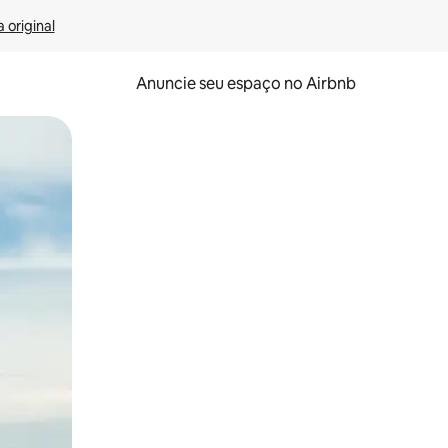
 original
Anuncie seu espaço no Airbnb
 deslizando o dedo na tela.