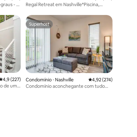
graus - 2
Regal Retreat em Nashville*Piscina,
academia, estacionamento gratuito
Superhost
Superhost
4,9 de uma avaliação média de 5, 227 avaliações
4,9 (227)
Condomínio ⋅ Nashville
4,92 de uma avaliação 
4,92 (274)
aço de uma
Condomínio aconchegante com tudo
para uma estadia perfeita!