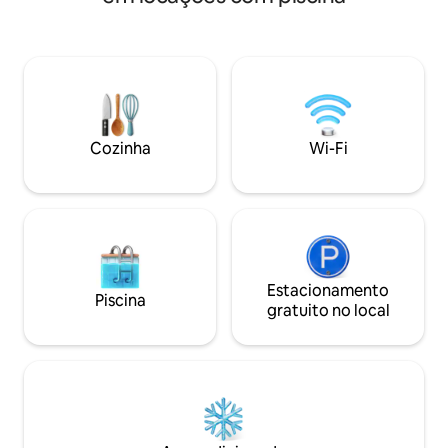
trilha de 9 milhas,
privado com segurança Piscina ✅
minutos de casa, 
comunitária (sazonal), quadras de tênis,
recuperar-se na b
quadra de pickleball e playground! ✅1
hidromassagem. Se você quiser uma
quarto (cama king size)/1 banheiro com
escapada privada 
sofá-cama (queen size) ✅Máquina de
na árvore de cont
lavar/secar roupa, máquina de lavar
para você! NOTA DE PRIVACIDADE: Há
louça, forno e geladeira! ✅Jogos de
ZERO espaços com
tabuleiro vintage Tábuas ✅de cornhole
Cozinha
Wi-Fi
mais na proprieda
✅ Gravador
em um 'bairro', v
casa da nossa casa
Estacionamento
Piscina
gratuito no local