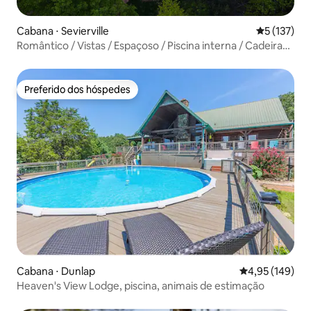
Cabana ⋅ Sevierville
5 de uma av
5 (137)
Romântico / Vistas / Espaçoso / Piscina interna / Cadeira
de massagem
Preferido dos hóspedes
Preferido dos hóspedes
Cabana ⋅ Dunlap
4,95 de uma av
4,95 (149)
Heaven's View Lodge, piscina, animais de estimação