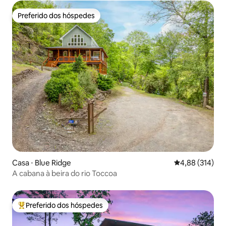
Preferido dos hóspedes
Preferido dos hóspedes
Casa ⋅ Blue Ridge
4,88 de uma av
4,88 (314)
A cabana à beira do rio Toccoa
Preferido dos hóspedes
Entre os melhores preferidos dos hóspedes