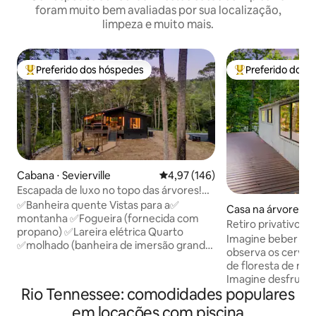
foram muito bem avaliadas por sua localização,
limpeza e muito mais.
Preferido dos hóspedes
Preferido dos 
Entre os melhores preferidos dos hóspedes
Entre os melhore
Cabana ⋅ Sevierville
4,97 de uma avaliação média de 
4,97 (146)
Escapada de luxo no topo das árvores!
Banheira de hidromassagem, fogueira e
✅Banheira quente Vistas para a✅
Casa na árvore ⋅ 
vistas!
montanha ✅Fogueira (fornecida com
Retiro privativo e
propano) ✅Lareira elétrica Quarto
Sauna|Banheira d
Imagine beber se
✅molhado (banheira de imersão grande
hidromassagem|Pi
observa os cervos
e chuveiro) ✅Blackstone Grill (fornecido
de floresta de nos
com propano) ✅Grande varanda
Imagine desfruta
coberta com refeições ao ar livre
Rio Tennessee: comodidades populares
privado marcado 
✅Cabana moderna e compacta (600 pés
pular em seu carr
em locações com piscina
quadrados) Condomínio fechado✅