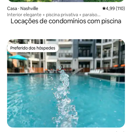
Casa ⋅ Nashville
4,99 de uma av
4,99 (110)
Interior elegante + piscina privativa + paraíso
Locações de condomínios com piscina
gastronômico
Preferido dos hóspedes
Preferido dos hóspedes