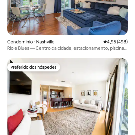
Condomínio ⋅ Nashville
4,95 de uma av
4,95 (498)
Rio e Blues — Centro da cidade, estacionamento, piscina,
frente para o rio
Preferido dos hóspedes
Preferido dos hóspedes