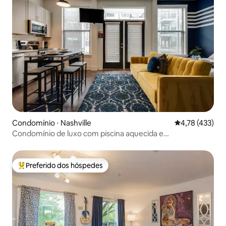
Condomínio ⋅ Nashville
4,78 de uma av
4,78 (433)
Condomínio de luxo com piscina aquecida e
estacionamento
Preferido dos hóspedes
Entre os melhores preferidos dos hóspedes