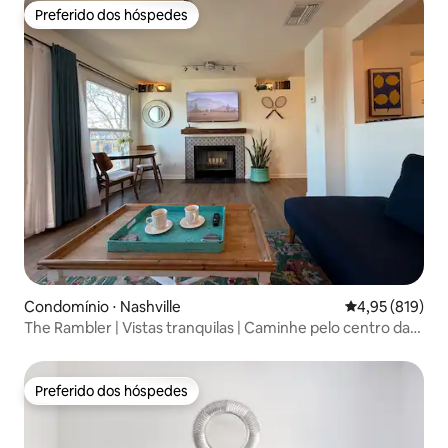
Preferido dos hóspedes
Preferido dos hóspedes
Condomínio ⋅ Nashville
4,95 de uma av
4,95 (819)
The Rambler | Vistas tranquilas | Caminhe pelo centro da
cidade
Preferido dos hóspedes
Preferido dos hóspedes