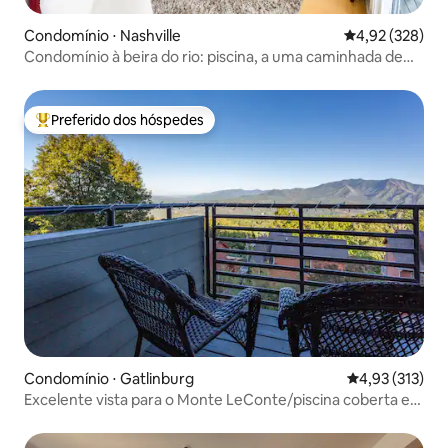
Condomínio ⋅ Nashville
4,92 de uma av
4,92 (328)
Condomínio à beira do rio: piscina, a uma caminhada de
Broadwauy
Preferido dos hóspedes
Entre os melhores preferidos dos hóspedes
Condomínio ⋅ Gatlinburg
4,93 de uma av
4,93 (313)
Excelente vista para o Monte LeConte/piscina coberta e
banheira de hidromassagem