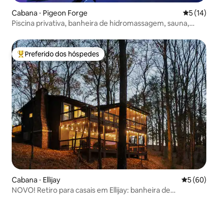
Cabana ⋅ Pigeon Forge
5 de uma a
5 (14)
Piscina privativa, banheira de hidromassagem, sauna,
vistas, fogueiras.
Preferido dos hóspedes
Entre os melhores preferidos dos hóspedes
Cabana ⋅ Ellijay
5 de uma a
5 (60)
NOVO! Retiro para casais em Ellijay: banheira de
hidromassagem e lareira