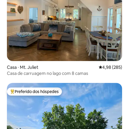
Casa ⋅ Mt. Juliet
4,98 de uma ava
4,98 (285)
Casa de carruagem no lago com 8 camas
Preferido dos hóspedes
Entre os melhores preferidos dos hóspedes