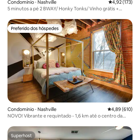
Condomínio ⋅ Nashville
4,92 de uma av
4,92 (173)
5 minutos a pé 2 BWAY/ Honky Tonks/ Vinho grátis +
Varanda
Preferido dos hóspedes
Preferido dos hóspedes
Condomínio ⋅ Nashville
4,89 de uma av
4,89 (610)
NOVO! Vibrante e requintado - 1,6 km até o centro da
cidade
Superhost
Superhost