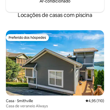
Ar-condicionado
Locações de casas com piscina
Preferido dos hóspedes
Preferido dos hóspedes
Casa ⋅ Smithville
4,95 de uma av
4,95 (110)
Casa de veraneio Always