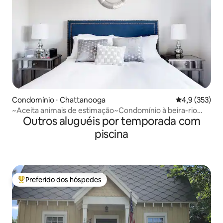
Condomínio ⋅ Chattanooga
4,9 de uma av
4,9 (353)
~Aceita animais de estimação~Condomínio à beira-rio
Outros aluguéis por temporada com
com varanda
piscina
Preferido dos hóspedes
Entre os melhores preferidos dos hóspedes