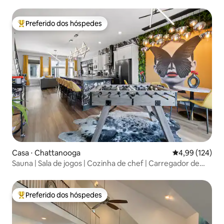
Preferido dos hóspedes
Entre os melhores preferidos dos hóspedes
Casa ⋅ Chattanooga
4,99 de uma av
4,99 (124)
Sauna | Sala de jogos | Cozinha de chef | Carregador de
veículos elétricos
Preferido dos hóspedes
Entre os melhores preferidos dos hóspedes