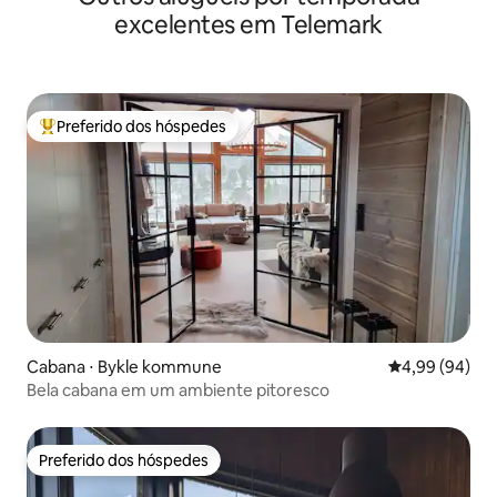
excelentes em Telemark
Preferido dos hóspedes
Entre os melhores preferidos dos hóspedes
Cabana ⋅ Bykle kommune
4,99 de uma av
4,99 (94)
Bela cabana em um ambiente pitoresco
Preferido dos hóspedes
Preferido dos hóspedes