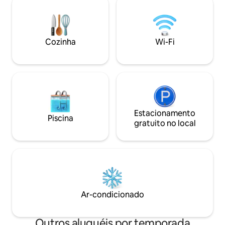
explorada a partir
na sauna, acender a lareira e aproveitar a
tem a melhor vista
noite em um ambiente tranquilo. A uma
montanhas com to
curta distância de Gautefall, a cabana é
desfrutar da sua e
um ponto de partida confortável para
bem-vindo :) Nossa
Cozinha
Wi-Fi
férias, fins de semana prolongados e
experiências na natureza.
Estacionamento
Piscina
gratuito no local
Ar-condicionado
Outros aluguéis por temporada