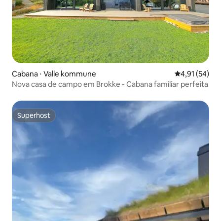
Cabana ⋅ Valle kommune
4,91 de uma a
4,91 (54)
Nova casa de campo em Brokke - Cabana familiar perfeita
Superhost
Superhost