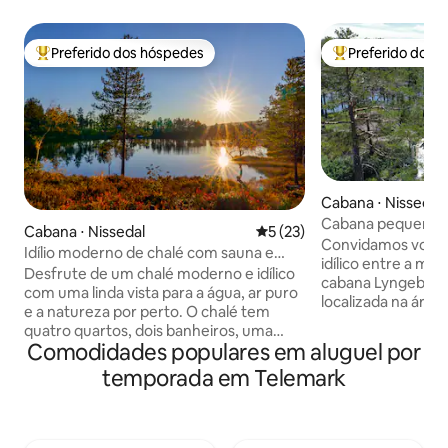
Preferido dos hóspedes
Preferido dos 
Entre os melhores preferidos dos hóspedes
Entre os melhore
Cabana ⋅ Nissedal
Cabana pequena e
Cabana ⋅ Nissedal
5 de uma avaliação média de
5 (23)
montanhas e lago
Convidamos você
Idílio moderno de chalé com sauna e
idílico entre a mo
vista mágica
Desfrute de um chalé moderno e idílico
cabana Lyngebu d
com uma linda vista para a água, ar puro
localizada na área
e a natureza por perto. O chalé tem
Ånudsbuoddane, ju
quatro quartos, dois banheiros, uma
coração de Telema
Comodidades populares em aluguel por
sauna, uma lareira e muito espaço para a
cidade de Treungen
família e os amigos. Comece o dia com
temporada em Telemark
min do centro de e
café no terraço, explore ótimas
curta distância a p
oportunidades de caminhada na região
montanha). Tamb
ou aproveite dias de descanso no chalé.
barco a remo, para
Depois de um dia fora, você pode relaxar