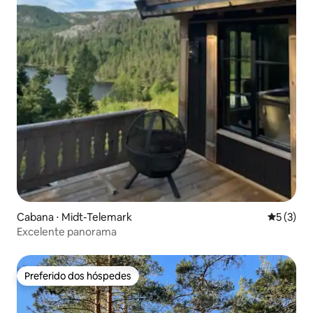
Cabana ⋅ Midt-Telemark
5 de uma 
5 (3)
Excelente panorama
Preferido dos hóspedes
Preferido dos hóspedes