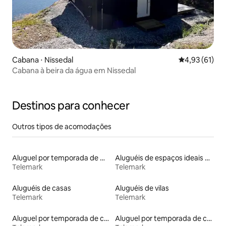
Cabana ⋅ Nissedal
4,93 de uma a
4,93 (61)
Cabana à beira da água em Nissedal
Destinos para conhecer
Outros tipos de acomodações
Aluguel por temporada de microcasas
Aluguéis de espaços ideais para famílias
Telemark
Telemark
Aluguéis de casas
Aluguéis de vilas
Telemark
Telemark
Aluguel por temporada de casas de veraneio
Aluguel por temporada de casas de hóspedes