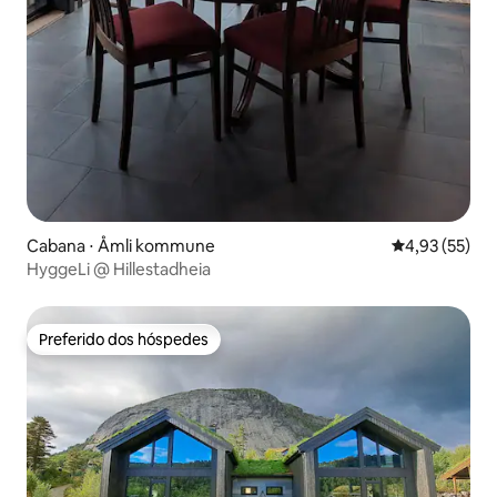
Cabana ⋅ Åmli kommune
4,93 de uma a
4,93 (55)
HyggeLi @ Hillestadheia
Preferido dos hóspedes
Preferido dos hóspedes