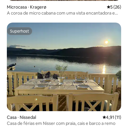
Microcasa ⋅ Kragerø
5 de uma a
5 (26)
A coroa de micro cabana com uma vista encantadora e
praia
Superhost
Superhost
Casa ⋅ Nissedal
4,91 de uma a
4,91 (11)
Casa de férias em Nisser com praia, cais e barco a remo