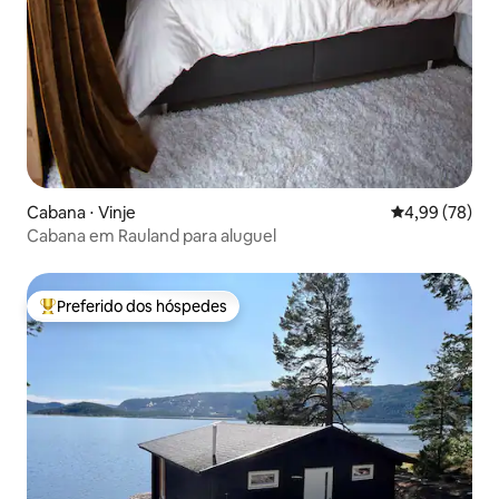
Cabana ⋅ Vinje
4,99 de uma a
4,99 (78)
Cabana em Rauland para aluguel
Preferido dos hóspedes
Entre os melhores preferidos dos hóspedes