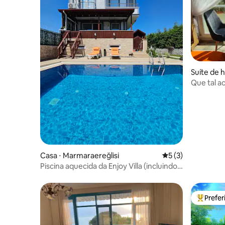
Suíte de 
Que tal a
infinito?
Casa ⋅ Marmaraereğlisi
5 de uma avaliação
5 (3)
Piscina aquecida da Enjoy Villa (incluindo a
área de spa)
Prefe
Entre os