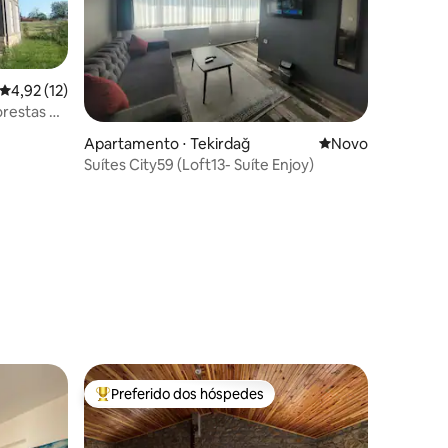
4,92 de uma avaliação média de 5, 12 avaliações
4,92 (12)
orestas de
ções
Apartamento ⋅ Tekirdağ
Novo lugar para fi
Novo
Suítes City59 (Loft13- Suíte Enjoy)
Preferido dos hóspedes
Entre os melhores preferidos dos hóspedes