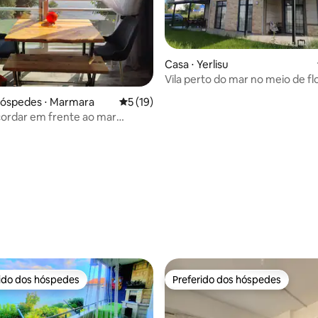
Casa ⋅ Yerlisu
Vila perto do mar no meio de fl
pinheiros.
hóspedes ⋅ Marmara
5 de uma avaliação média de 5, 19 avalia
5 (19)
cordar em frente ao mar
 Com ar-condicionado.
 média de 5, 3 avaliações
rido dos hóspedes
Preferido dos hóspedes
 melhores preferidos dos hóspedes
Preferido dos hóspedes