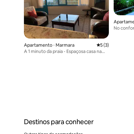
Apartamen
No confor
Apartamento ⋅ Marmara
5 de uma avaliação
5 (3)
A 1 minuto da praia - Espaçosa casa na
ilha com vista para o mar
Destinos para conhecer