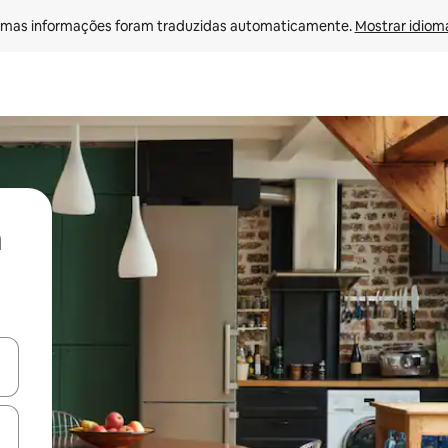
mas informações foram traduzidas automaticamente. 
Mostrar idioma
ore-os usando as seta para cima e para baixo do teclado ou tocando e