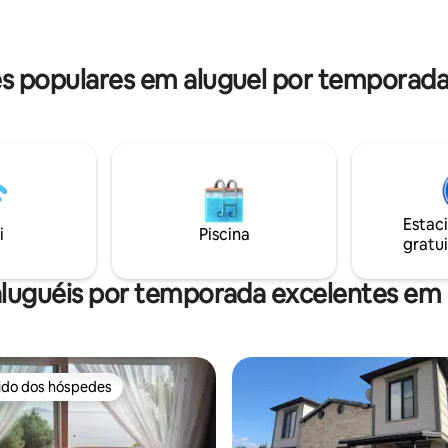
de estar no terraço. Há uma
ia tranquila. Aproveite a
churrasqueira disponível para o
hóspedes usarem no pátio.
 populares em aluguel por temporada
Estac
i
Piscina
gratui
aluguéis por temporada excelentes em 
rido dos hóspedes
 melhores preferidos dos hóspedes