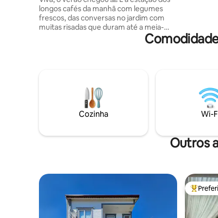
experiênc
longos cafés da manhã com legumes
natureza!
frescos, das conversas no jardim com
muitas risadas que duram até a meia-
Comodidades
noite, das fofocas ao redor do churrasco,
de beber limonada na cafeteria da aldeia,
de passear pelas ruas da aldeia à noite e
dos casamentos na aldeia. É a estação
para beber nosso café ao som dos
pássaros, sentir a paz a cada momento,
ser um som no silêncio e experimentar a
forma mais agradável de descanso.
Estamos aqui se você quiser conhecer
Cozinha
Wi-F
nossa vila tranquila e silenciosa, que é
apenas uma vila. Traga suas boas
intenções e venha
Outros 
Prefe
Entre os