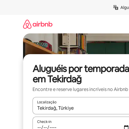
Pular
Algu
para
o
conteúdo
Aluguéis por temporada
em Tekirdağ
Encontre e reserve lugares incríveis no Airbnb
Localização
Quando os resultados estiverem disponíveis, expl
Check-in