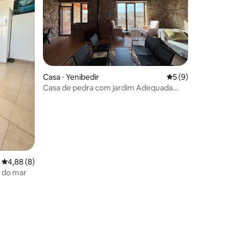
ções
Casa ⋅ Yenibedir
5 de uma avaliaçã
5 (9)
Casa de pedra com jardim Adequada
para a famílias.
4,88 de uma avaliação média de 5, 8 avaliações
4,88 (8)
 do mar