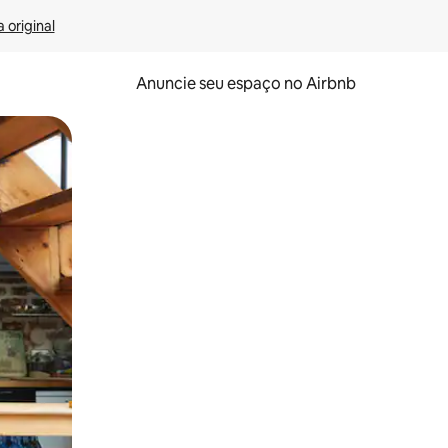
 original
Anuncie seu espaço no Airbnb
 deslizando o dedo na tela.