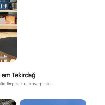
s em Tekirdağ
o, limpeza e outros aspectos.
Hotel-fa